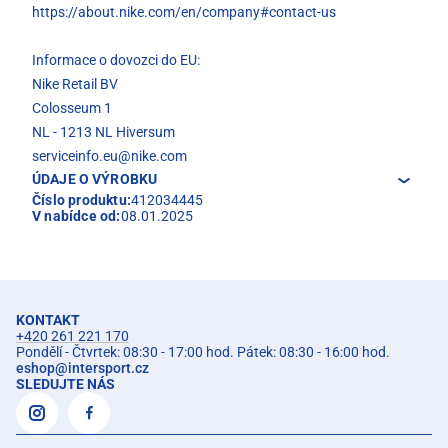
https://about.nike.com/en/company#contact-us
Informace o dovozci do EU:
Nike Retail BV
Colosseum 1
NL - 1213 NL Hiversum
serviceinfo.eu@nike.com
ÚDAJE O VÝROBKU
Číslo produktu:
412034445
V nabídce od:
08.01.2025
KONTAKT
+420 261 221 170
Pondělí - Čtvrtek: 08:30 - 17:00 hod. Pátek: 08:30 - 16:00 hod.
eshop
@
intersport.cz
SLEDUJTE NÁS