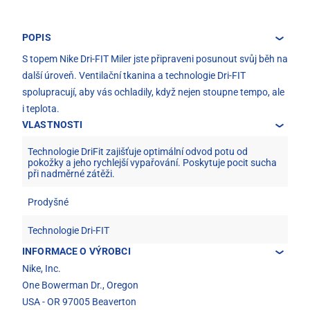
POPIS
S topem Nike Dri-FIT Miler jste připraveni posunout svůj běh na
další úroveň. Ventilační tkanina a technologie Dri-FIT
spolupracují, aby vás ochladily, když nejen stoupne tempo, ale
i teplota.
VLASTNOSTI
Technologie DriFit zajišťuje optimální odvod potu od
pokožky a jeho rychlejší vypařování. Poskytuje pocit sucha
při nadměrné zátěži.
Prodyšné
Technologie Dri-FIT
INFORMACE O VÝROBCI
Nike, Inc.
One Bowerman Dr., Oregon
USA - OR 97005 Beaverton