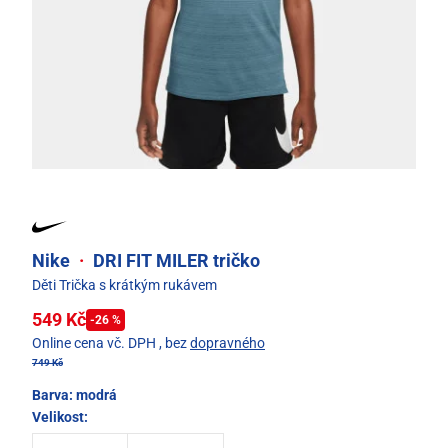
Nike
·
DRI FIT MILER tričko
Děti Trička s krátkým rukávem
549 Kč
-26 %
Online cena vč. DPH
, bez
dopravného
749 Kč
Barva:
modrá
Velikost: