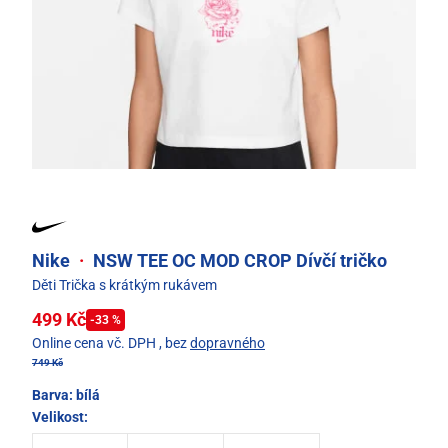
Nike
·
NSW TEE OC MOD CROP Dívčí tričko
Děti Trička s krátkým rukávem
499 Kč
-33 %
Online cena vč. DPH
, bez
dopravného
749 Kč
Barva:
bílá
Velikost: