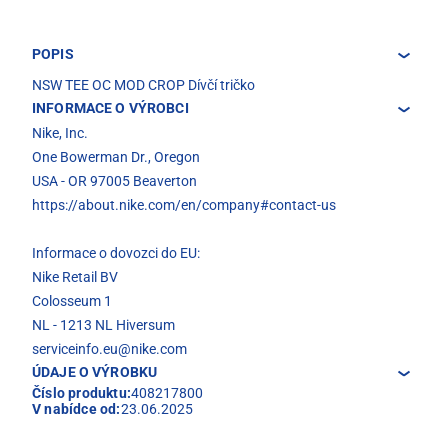
POPIS
NSW TEE OC MOD CROP Dívčí tričko
INFORMACE O VÝROBCI
Nike, Inc.
One Bowerman Dr., Oregon
USA - OR 97005 Beaverton
https://about.nike.com/en/company#contact-us
Informace o dovozci do EU:
Nike Retail BV
Colosseum 1
NL - 1213 NL Hiversum
serviceinfo.eu@nike.com
ÚDAJE O VÝROBKU
Číslo produktu:
408217800
V nabídce od:
23.06.2025