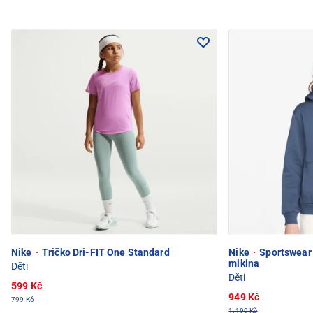
Nike
·
Tričko Dri-FIT One Standard
Nike
·
Sportswear 
mikina
Děti
Děti
599 Kč
949 Kč
799 Kč
1.199 Kč