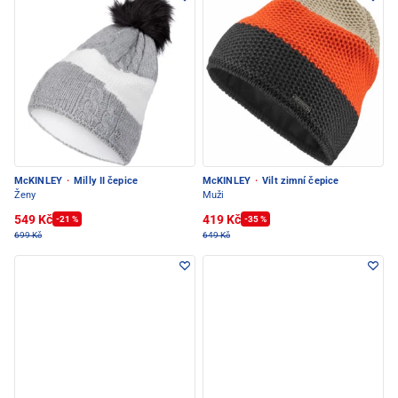
McKINLEY
·
Milly II čepice
McKINLEY
·
Vilt zimní čepice
Ženy
Muži
549 Kč
419 Kč
-21 %
-35 %
699 Kč
649 Kč