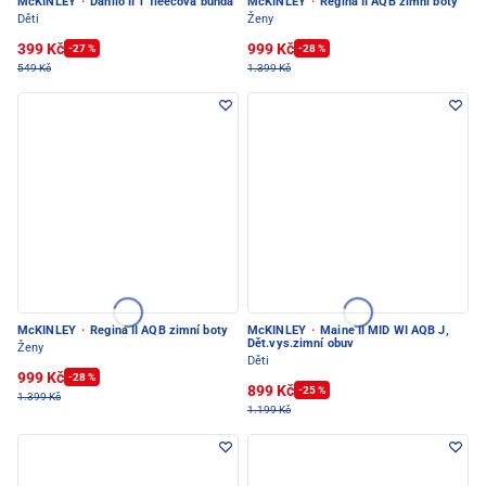
McKINLEY
·
Danilo II T fleecová bunda
McKINLEY
·
Regina II AQB zimní boty
Děti
Ženy
399 Kč
999 Kč
-27 %
-28 %
549 Kč
1.399 Kč
McKINLEY
·
Regina II AQB zimní boty
McKINLEY
·
Maine II MID WI AQB J,
Dět.vys.zimní obuv
Ženy
Děti
999 Kč
-28 %
899 Kč
-25 %
1.399 Kč
1.199 Kč