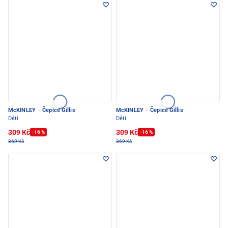
McKINLEY
·
Čepice Gillis
McKINLEY
·
Čepice Gillis
Děti
Děti
309 Kč
309 Kč
-16 %
-16 %
369 Kč
369 Kč