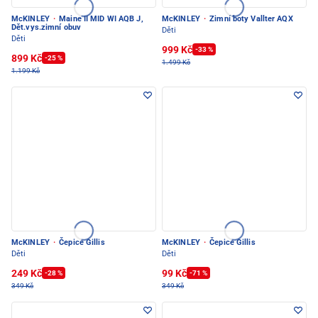
McKINLEY
·
Maine II MID WI AQB J,
McKINLEY
·
Zimní boty Vallter AQX
Dět.vys.zimní obuv
Děti
Děti
999 Kč
-33 %
899 Kč
-25 %
1.499 Kč
1.199 Kč
McKINLEY
·
Čepice Gillis
McKINLEY
·
Čepice Gillis
Děti
Děti
249 Kč
99 Kč
-28 %
-71 %
349 Kč
349 Kč