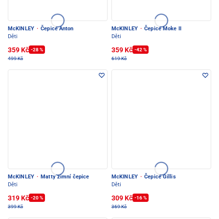
McKINLEY
·
Čepice Anton
McKINLEY
·
Čepice Moke II
Děti
Děti
359 Kč
359 Kč
-28 %
-42 %
499 Kč
619 Kč
McKINLEY
·
Matty zimní čepice
McKINLEY
·
Čepice Gillis
Děti
Děti
319 Kč
309 Kč
-20 %
-16 %
399 Kč
369 Kč