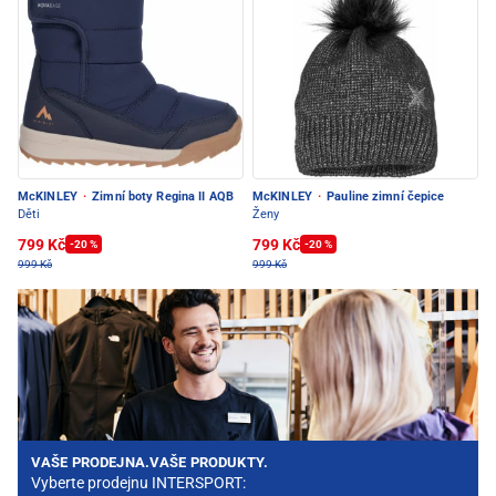
McKINLEY
·
Zimní boty Regina II AQB
McKINLEY
·
Pauline zimní čepice
Děti
Ženy
799 Kč
799 Kč
-20 %
-20 %
999 Kč
999 Kč
VAŠE PRODEJNA.VAŠE PRODUKTY.
Vyberte prodejnu INTERSPORT: