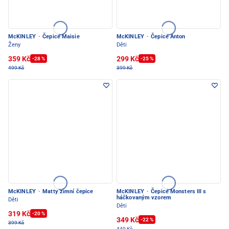
McKINLEY
·
Čepice Maisie
McKINLEY
·
Čepice Anton
Ženy
Děti
359 Kč
299 Kč
-28 %
-25 %
499 Kč
399 Kč
McKINLEY
·
Matty zimní čepice
McKINLEY
·
Čepice Monsters III s
háčkovaným vzorem
Děti
Děti
319 Kč
-20 %
349 Kč
-22 %
399 Kč
449 Kč