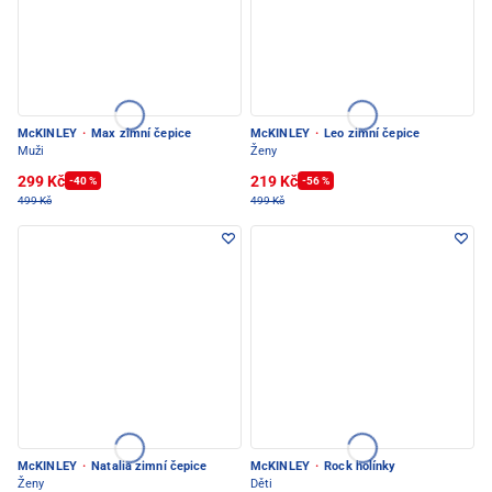
McKINLEY
·
Max zimní čepice
McKINLEY
·
Leo zimní čepice
Muži
Ženy
299 Kč
219 Kč
-40 %
-56 %
499 Kč
499 Kč
McKINLEY
·
Natalia zimní čepice
McKINLEY
·
Rock holínky
Ženy
Děti