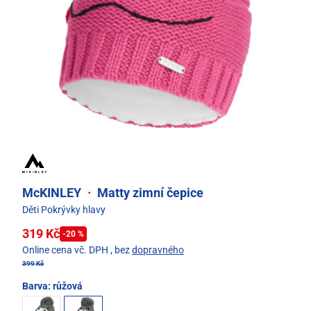
McKINLEY
·
Matty zimní čepice
Děti Pokrývky hlavy
319 Kč
-20 %
Online cena vč. DPH
, bez
dopravného
399 Kč
Barva:
růžová