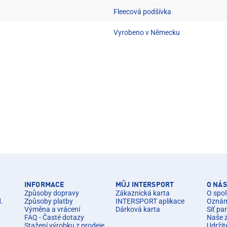
Fleecová podšívka
Vyrobeno v Německu
INFORMACE
MŮJ INTERSPORT
O NÁS
Způsoby dopravy
Zákaznická karta
O spol
d.
Způsoby platby
INTERSPORT aplikace
Oznáme
Výměna a vrácení
Dárková karta
Síť pa
FAQ - Časté dotazy
Naše 
Stažení výrobku z prodeje
Udržit