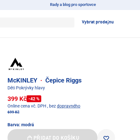
Rady a blog pro sportovce
Vybrat prodejnu
McKINLEY
·
Čepice Riggs
Děti Pokrývky hlavy
399 Kč
-42 %
Online cena vč. DPH
, bez
dopravného
699 Kč
Barva:
modrá
PŘIDAT DO KOŠÍKU