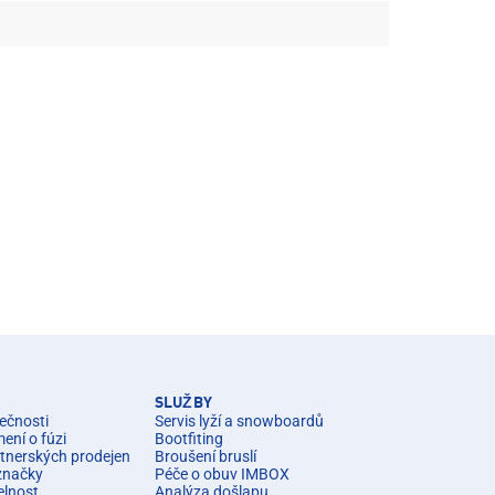
SLUŽBY
ečnosti
Servis lyží a snowboardů
ní o fúzi
Bootfiting
rtnerských prodejen
Broušení bruslí
značky
Péče o obuv IMBOX
elnost
Analýza došlapu