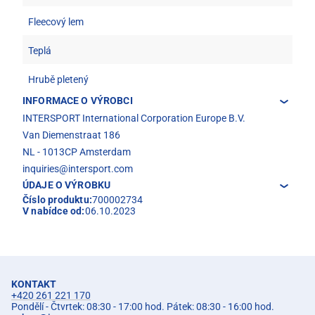
Fleecový lem
Teplá
Hrubě pletený
INFORMACE O VÝROBCI
INTERSPORT International Corporation Europe B.V.
Van Diemenstraat 186
NL - 1013CP Amsterdam
inquiries@intersport.com
ÚDAJE O VÝROBKU
Číslo produktu:
700002734
V nabídce od:
06.10.2023
KONTAKT
+420 261 221 170
Pondělí - Čtvrtek: 08:30 - 17:00 hod. Pátek: 08:30 - 16:00 hod.