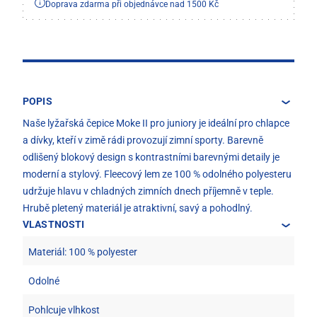
Doprava zdarma při objednávce nad 1500 Kč
POPIS
Naše lyžařská čepice Moke II pro juniory je ideální pro chlapce
a dívky, kteří v zimě rádi provozují zimní sporty. Barevně
odlišený blokový design s kontrastními barevnými detaily je
moderní a stylový. Fleecový lem ze 100 % odolného polyesteru
udržuje hlavu v chladných zimních dnech příjemně v teple.
Hrubě pletený materiál je atraktivní, savý a pohodlný.
VLASTNOSTI
Materiál: 100 % polyester
Odolné
Pohlcuje vlhkost