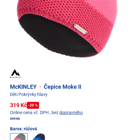
McKINLEY
·
Čepice Moke II
Děti Pokrývky hlavy
319 Kč
-20 %
Online cena vč. DPH
, bez
dopravného
399 Kč
Barva:
růžová