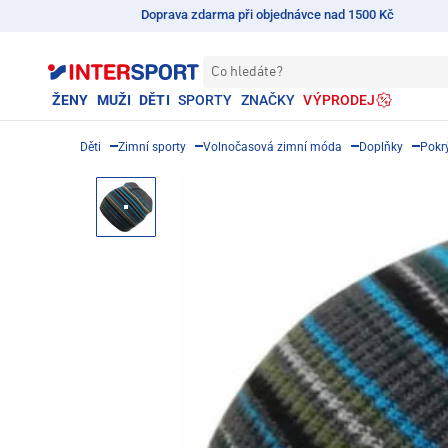
Doprava zdarma při objednávce nad 1500 Kč
Co hledáte?
ŽENY
MUŽI
DĚTI
SPORTY
ZNAČKY
VÝPRODEJ
Děti
Zimní sporty
Volnočasová zimní móda
Doplňky
Pokr