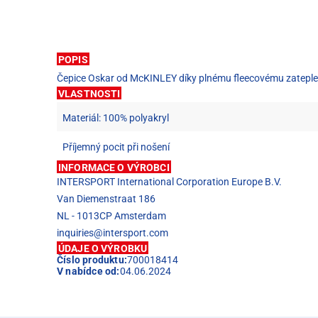
POPIS
Čepice Oskar od McKINLEY díky plnému fleecovému zateplení
VLASTNOSTI
Materiál: 100% polyakryl
Příjemný pocit při nošení
INFORMACE O VÝROBCI
INTERSPORT International Corporation Europe B.V.
Van Diemenstraat 186
NL - 1013CP Amsterdam
inquiries@intersport.com
ÚDAJE O VÝROBKU
Číslo produktu:
700018414
V nabídce od:
04.06.2024