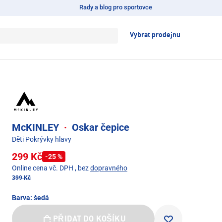
Rady a blog pro sportovce
Vybrat prodejnu
McKINLEY
·
Oskar čepice
Děti Pokrývky hlavy
299 Kč
-25 %
Online cena vč. DPH
, bez
dopravného
399 Kč
Barva:
šedá
PŘIDAT DO KOŠÍKU