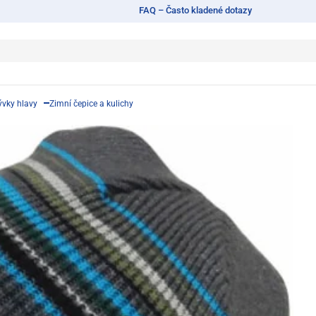
FAQ – Často kladené dotazy
ývky hlavy
Zimní čepice a kulichy