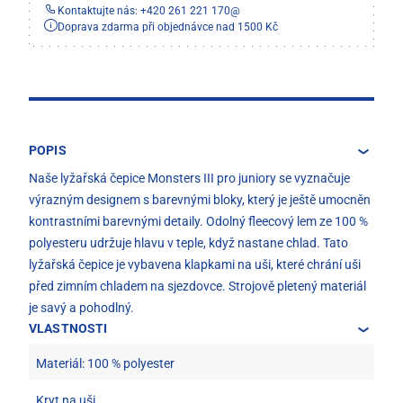
Kontaktujte nás: +420 261 221 170
@
Doprava zdarma při objednávce nad 1500 Kč
POPIS
Naše lyžařská čepice Monsters III pro juniory se vyznačuje
výrazným designem s barevnými bloky, který je ještě umocněn
kontrastními barevnými detaily. Odolný fleecový lem ze 100 %
polyesteru udržuje hlavu v teple, když nastane chlad. Tato
lyžařská čepice je vybavena klapkami na uši, které chrání uši
před zimním chladem na sjezdovce. Strojově pletený materiál
je savý a pohodlný.
VLASTNOSTI
Materiál: 100 % polyester
Kryt na uši