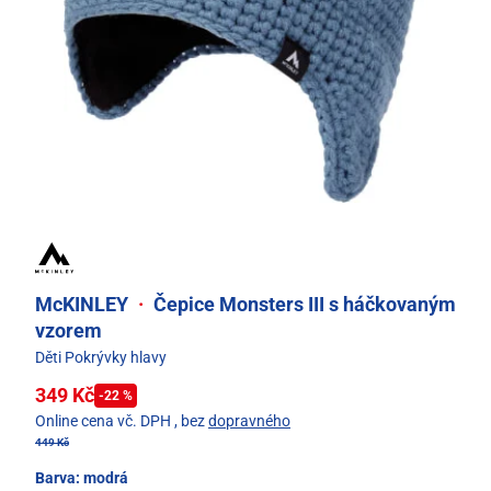
McKINLEY
·
Čepice Monsters III s háčkovaným
vzorem
Děti Pokrývky hlavy
349 Kč
-22 %
Online cena vč. DPH
, bez
dopravného
449 Kč
Barva:
modrá