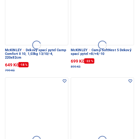
McKINLEY
·
Dekový spací pytel Camp
McKINLEY
·
Camp SoftNest 5 Dekový
Comfort II 10, 1,03kg 13/10/-4,
spací pytel +8/+4/-10
220x82cm
699 Kč
-22 %
649 Kč
-18 %
899 Kč
799 Kč