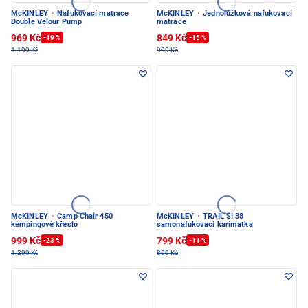
McKINLEY
·
Nafukovací matrace
McKINLEY
·
Jednolůžková nafukovací
Double Velour Pump
matrace
969 Kč
849 Kč
-19 %
-15 %
1.199 Kč
999 Kč
McKINLEY
·
Camp Chair 450
McKINLEY
·
TRAIL SI 38
kempingové křeslo
samonafukovací karimatka
999 Kč
799 Kč
-23 %
-11 %
1.299 Kč
899 Kč