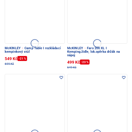
McKINLEY
·
Camp Table I rozkládací
McKINLEY
·
Faro 200 XL I
kempinkový stůl
Kemping.židle, lok.opěrka držák na
nápoj
549 Kč
-21 %
499 Kč
-23 %
699 Kč
649 Kč