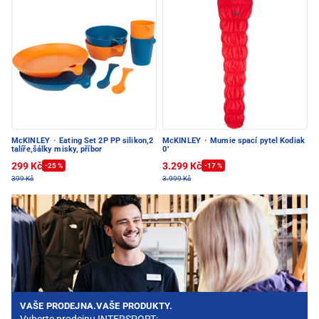
McKINLEY
·
Eating Set 2P PP silikon,2
McKINLEY
·
Mumie spací pytel Kodiak
talíře,šálky misky, příbor
0°
299 Kč
3.299 Kč
-25 %
-17 %
399 Kč
3.999 Kč
VAŠE PRODEJNA.VAŠE PRODUKTY.