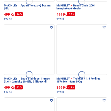
McKINLEY
·
Appart nerezový box na
McKINLEY
·
Beach Chair 200 I
jídlo
kempinkové křeslo
499 Kč
499 Kč
-16 %
-23 %
599 Kč
649 Kč
McKINLEY
·
Sada Stainless 1 hrnec
McKINLEY
·
Trekker F 1.8 Folding,
(1,6l), 2 misky (0,45l), 2 lžíce/vidl.
187x56x1,8cm 390g
499 Kč
399 Kč
-23 %
-11 %
649 Kč
449 Kč