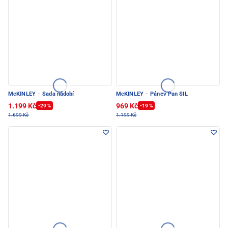
McKINLEY
·
Sada nádobí
McKINLEY
·
Pánev Pan SIL
1.199 Kč
969 Kč
-29 %
-19 %
1.699 Kč
1.199 Kč