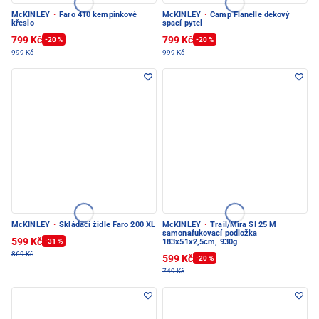
McKINLEY
·
Faro 410 kempinkové
McKINLEY
·
Camp Flanelle dekový
křeslo
spací pytel
799 Kč
799 Kč
-20 %
-20 %
999 Kč
999 Kč
McKINLEY
·
Skládací židle Faro 200 XL
McKINLEY
·
Trail/Mira SI 25 M
samonafukovací podložka
599 Kč
-31 %
183x51x2,5cm, 930g
869 Kč
599 Kč
-20 %
749 Kč