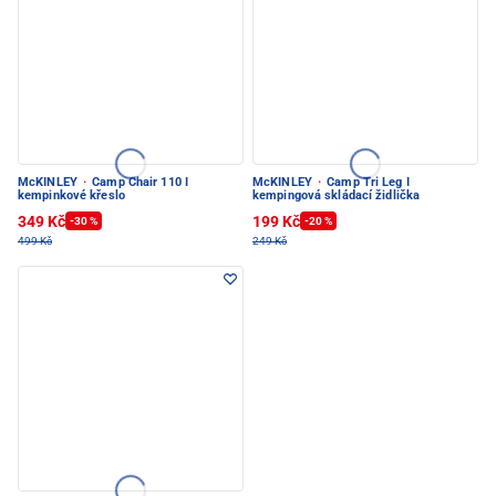
McKINLEY
·
Camp Chair 110 I
McKINLEY
·
Camp Tri Leg I
kempinkové křeslo
kempingová skládací židlička
349 Kč
199 Kč
-30 %
-20 %
499 Kč
249 Kč