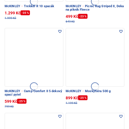
McKINLEY
·
Trekker R 10 spacák
McKINLEY
·
Picnic Rug Striped II, Deka
na piknik Fleece
1.299 Kč
-35 %
499 Kč
-23 %
1.999 Kč
649 Kč
McKINLEY
·
Camp Comfort II 5 dekový
McKINLEY
·
Moskytiéra 500 g
spací pytel
899 Kč
-25 %
599 Kč
-25 %
1.199 Kč
799 Kč