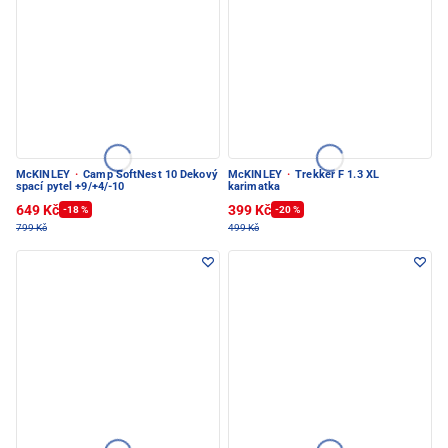
McKINLEY
·
Camp SoftNest 10 Dekový
McKINLEY
·
Trekker F 1.3 XL
spací pytel +9/+4/-10
karimatka
649 Kč
399 Kč
-18 %
-20 %
799 Kč
499 Kč