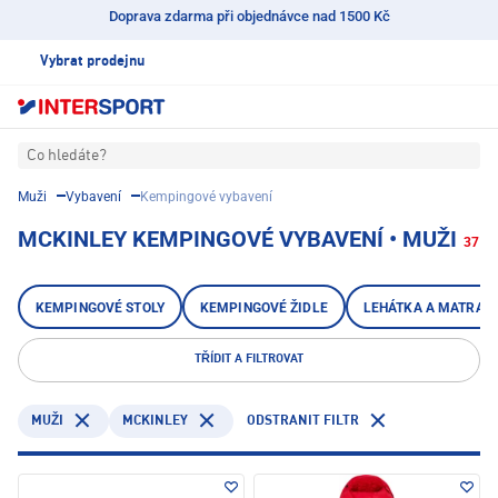
Doprava zdarma při objednávce nad 1500 Kč
Vybrat prodejnu
Co hledáte?
Muži
Vybavení
Kempingové vybavení
MCKINLEY KEMPINGOVÉ VYBAVENÍ • MUŽI
37
KEMPINGOVÉ STOLY
KEMPINGOVÉ ŽIDLE
LEHÁTKA A MATRAC
TŘÍDIT A FILTROVAT
MCKINLEY
ODSTRANIT FILTR
MUŽI