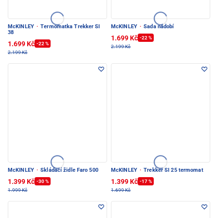
McKINLEY
·
Termomatka Trekker SI
McKINLEY
·
Sada nádobí
38
1.699 Kč
-22 %
1.699 Kč
-22 %
2.199 Kč
2.199 Kč
McKINLEY
·
Skládací židle Faro 500
McKINLEY
·
Trekker SI 25 termomat
1.399 Kč
1.399 Kč
-30 %
-17 %
1.999 Kč
1.699 Kč