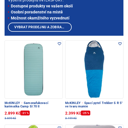
Vyberte prodejnu INTERSPORT:
Dostupné produkty ve vašem okolí
Osobní poradenství na místě
Možnost okamžitého vyzvednutí
VYBRAT PRODEJNU A ZOBRAZIT PRODUKTY
McKINLEY
·
Samonafukovací
McKINLEY
·
Spací pytel Trekker S R 5°
karimatka Camp SI 70 II
ve tvaru mumie
2.899 Kč
2.399 Kč
-21 %
-25 %
3.699 Kč
3.199 Kč