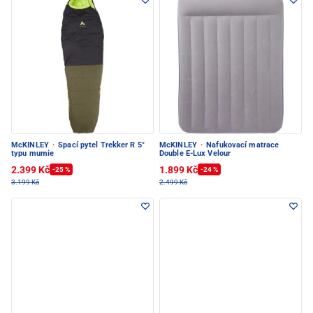
McKINLEY
·
Spací pytel Trekker R 5°
McKINLEY
·
Nafukovací matrace
typu mumie
Double E-Lux Velour
2.399 Kč
1.899 Kč
-25 %
-24 %
3.199 Kč
2.499 Kč