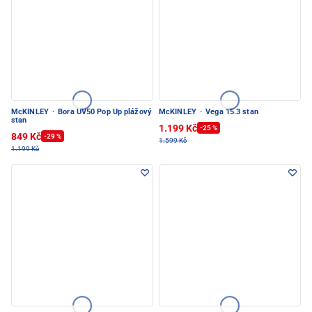
McKINLEY
·
Bora UV50 Pop Up plážový
McKINLEY
·
Vega 15.3 stan
stan
1.199 Kč
-25 %
849 Kč
-29 %
1.599 Kč
1.199 Kč