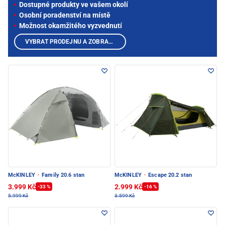
Dostupné produkty ve vašem okolí
Osobní poradenství na místě
Možnost okamžitého vyzvednutí
VYBRAT PRODEJNU A ZOBRAZIT PRODUKTY
McKINLEY
·
Family 20.6 stan
McKINLEY
·
Escape 20.2 stan
3.999 Kč
2.999 Kč
-33 %
-16 %
5.999 Kč
3.599 Kč