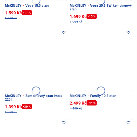
McKINLEY
·
Vega 15.3 stan
McKINLEY
·
Vega 20.3 SW kempingový
stan
1.599 Kč
-11 %
1.699 Kč
-15 %
1.799 Kč
1.999 Kč
McKINLEY
·
Samostavný stan Imola
McKINLEY
·
Family 10.4 stan
220 I
2.499 Kč
-44 %
1.399 Kč
-30 %
4.499 Kč
1.999 Kč