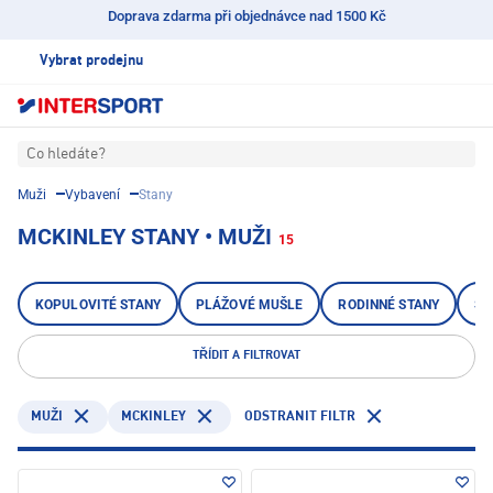
Doprava zdarma při objednávce nad 1500 Kč
Vybrat prodejnu
Co hledáte?
Muži
Vybavení
Stany
MCKINLEY STANY • MUŽI
15
KOPULOVITÉ STANY
PLÁŽOVÉ MUŠLE
RODINNÉ STANY
SA
TŘÍDIT A FILTROVAT
MCKINLEY
ODSTRANIT FILTR
MUŽI