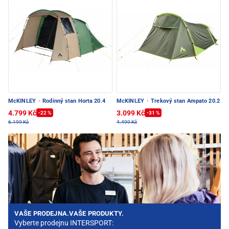
McKINLEY
·
Rodinný stan Horta 20.4
McKINLEY
·
Trekový stan Ampato 20.2
4.799 Kč
3.099 Kč
-22 %
-31 %
6.199 Kč
4.499 Kč
VAŠE PRODEJNA.VAŠE PRODUKTY.
Vyberte prodejnu INTERSPORT: