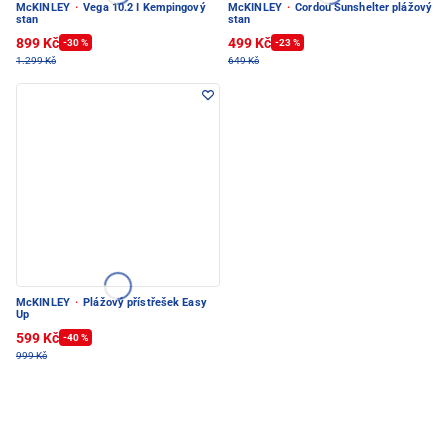
McKINLEY
·
Vega 10.2 I Kempingový
McKINLEY
·
Cordou Sunshelter plážový
stan
stan
899 Kč
499 Kč
-30 %
-23 %
1.299 Kč
649 Kč
McKINLEY
·
Plážový přístřešek Easy
Up
599 Kč
-40 %
999 Kč