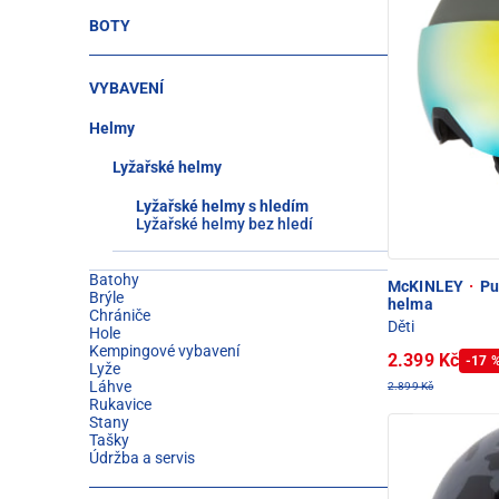
BOTY
VYBAVENÍ
Helmy
Lyžařské helmy
Lyžařské helmy s hledím
Lyžařské helmy bez hledí
Batohy
McKINLEY
·
Pul
Brýle
helma
Chrániče
Děti
Hole
Kempingové vybavení
2.399 Kč
-17 
Lyže
Láhve
2.899 Kč
Rukavice
Stany
Tašky
Údržba a servis