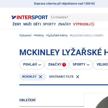
Doprava zdarma při objednávce nad 1500 Kč
Co hledáte?
ŽENY
MUŽI
DĚTI
SPORTY
ZNAČKY
VÝPRODEJ
Vybavení
Helmy
Lyžařské helmy
Lyžařské helmy s hledím
MCKINLEY LYŽAŘSKÉ 
POHLAVÍ
ZNAČKY
SPORTY
VELIK
1
MCKINLEY
ODSTRANIT FILTR
OBLEČENÍ