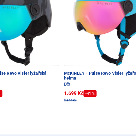
se Revo Visier lyžařská
McKINLEY
·
Pulse Revo Visier lyžař
helma
Děti
1.699 Kč
%
-41 %
2.899 Kč