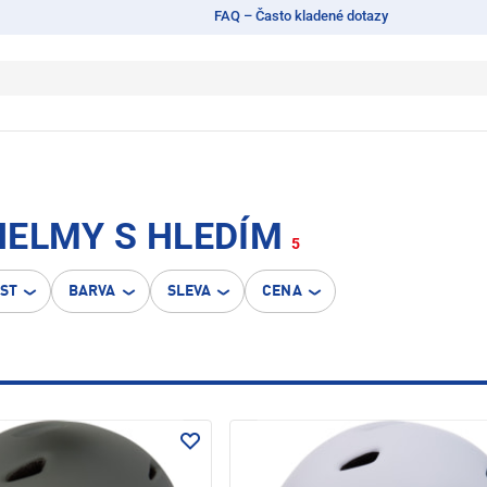
FAQ – Často kladené dotazy
HELMY S HLEDÍM
5
OST
BARVA
SLEVA
CENA