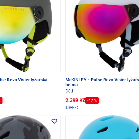
se Revo Visier lyžařská
McKINLEY
·
Pulse Revo Visier lyžař
helma
Děti
2.399 Kč
%
-17 %
2.899 Kč