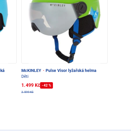
ská
McKINLEY
·
Pulse Visor lyžařská helma
Děti
1.499 Kč
-42 %
2.599 Kč