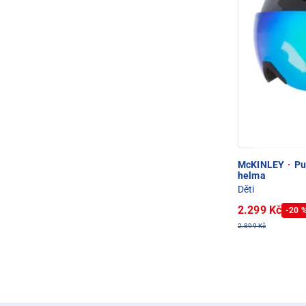
McKINLEY
·
Pul
helma
Děti
2.299 Kč
-20 
2.899 Kč