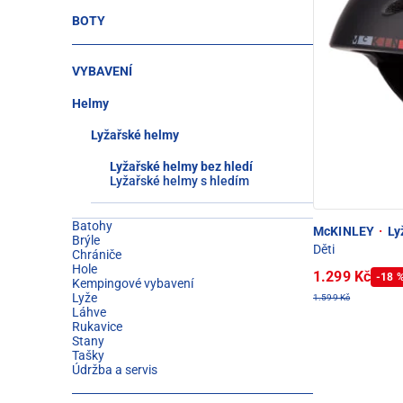
BOTY
VYBAVENÍ
Helmy
Lyžařské helmy
Lyžařské helmy bez hledí
Lyžařské helmy s hledím
Batohy
McKINLEY
·
Ly
Brýle
Děti
Chrániče
Hole
1.299 Kč
-18 
Kempingové vybavení
Lyže
1.599 Kč
Láhve
Rukavice
Stany
Tašky
Údržba a servis