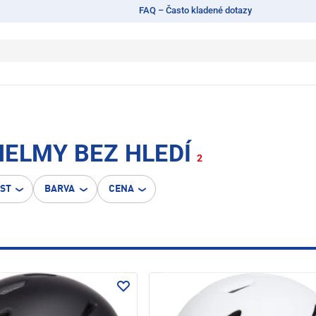
FAQ – Často kladené dotazy
HELMY BEZ HLEDÍ
2
OST
BARVA
CENA