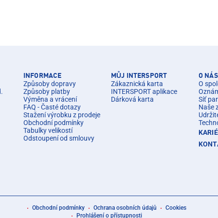
INFORMACE
MŮJ INTERSPORT
O NÁS
Způsoby dopravy
Zákaznická karta
O spol
d.
Způsoby platby
INTERSPORT aplikace
Oznáme
Výměna a vrácení
Dárková karta
Síť pa
FAQ - Časté dotazy
Naše 
Stažení výrobku z prodeje
Udržit
Obchodní podmínky
Techn
Tabulky velikostí
KARI
Odstoupení od smlouvy
KONT
Obchodní podmínky
Ochrana osobních údajů
Cookies
Prohlášení o přístupnosti