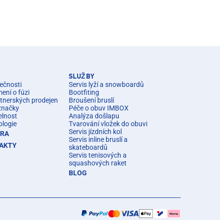
SLUŽBY
ečnosti
Servis lyží a snowboardů
ní o fúzi
Bootfiting
rtnerských prodejen
Broušení bruslí
značky
Péče o obuv IMBOX
elnost
Analýza došlapu
ologie
Tvarování vložek do obuvi
Servis jízdních kol
ÉRA
Servis inline bruslí a
AKTY
skateboardů
Servis tenisových a
squashových raket
BLOG