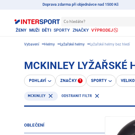
Doprava zdarma při objednávce nad 1500 Kč
Co hledáte?
ŽENY
MUŽI
DĚTI
SPORTY
ZNAČKY
VÝPRODEJ
Vybavení
Helmy
Lyžařské helmy
Lyžařské helmy bez hledí
MCKINLEY LYŽAŘSKÉ 
POHLAVÍ
ZNAČKY
SPORTY
VELIK
1
MCKINLEY
ODSTRANIT FILTR
OBLEČENÍ