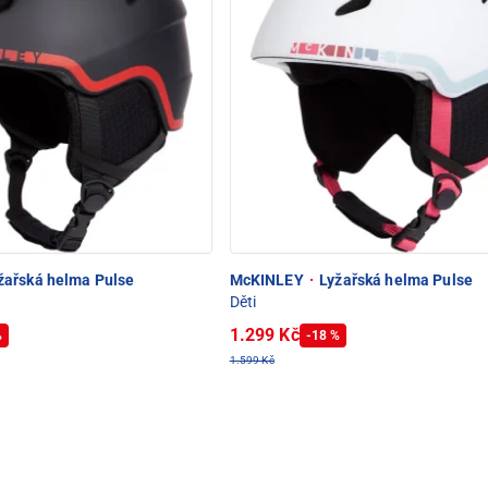
žařská helma Pulse
McKINLEY
·
Lyžařská helma Pulse
Děti
1.299 Kč
%
-18 %
1.599 Kč