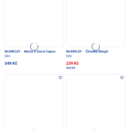
McKINLEY
·
Matty II zimní čepice
McKINLEY
·
Čelenka Margit
Děti
Děti
349 Kč
239 Kč
369 Kč