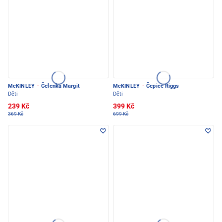
McKINLEY
·
Čelenka Margit
McKINLEY
·
Čepice Riggs
Děti
Děti
239 Kč
399 Kč
369 Kč
699 Kč