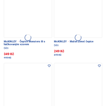
McKINLEY
·
Čepice Monsters III s
McKINLEY
·
Malon zimní čepice
háčkovaným vzorem
Děti
Děti
249 Kč
349 Kč
349 Kč
449 Kč