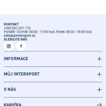
KONTAKT
+420 261 221 170
Pondělí - Čtvrtek: 08:30 - 17:00 hod. Pátek: 08:30 - 16:00 hod.
eshop
@
intersport.cz
SLEDUJTE NÁS
INFORMACE
MŮJ INTERSPORT
O NÁS
KARIÉRA