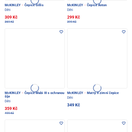
McKINLEY
·
Čepice Gillis
McKINLEY
·
Čepice Anton
Děti
Děti
309 Kč
299 Kč
369 Kč
399 Kč
McKINLEY
·
Čepice Mabi III s ochranou
McKINLEY
·
Matty II zimní čepice
šíje
Děti
Děti
349 Kč
359 Kč
499 Kč