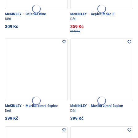
McKINLEY
·
Čelenka Bine
McKINLEY
·
Čepice Moke II
Děti
Děti
309 Kč
359 Kč
619 Kč
McKINLEY
·
Marika zimní čepice
McKINLEY
·
Marika zimní čepice
Děti
Děti
399 Kč
399 Kč