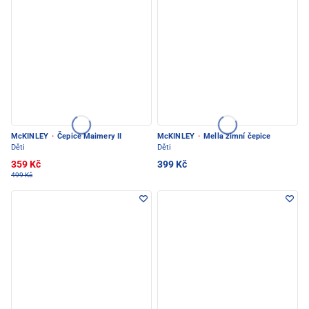
McKINLEY
·
Čepice Maimery II
McKINLEY
·
Mella zimní čepice
Děti
Děti
359 Kč
399 Kč
499 Kč