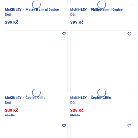
McKINLEY
·
Matty II zimní čepice
McKINLEY
·
Philipp zimní čepice
Děti
Děti
399 Kč
399 Kč
McKINLEY
·
Čepice Gillis
McKINLEY
·
Čepice Gillis
Děti
Děti
309 Kč
309 Kč
369 Kč
369 Kč