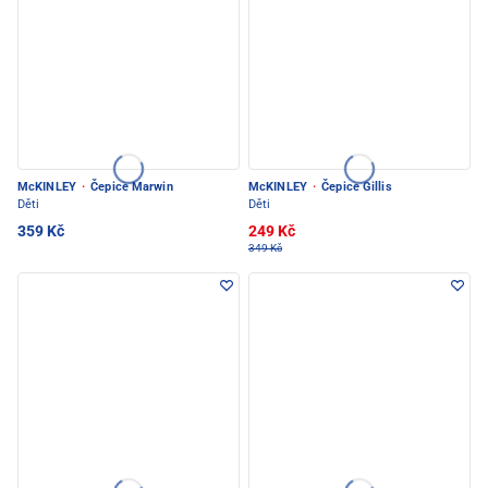
McKINLEY
·
Čepice Marwin
McKINLEY
·
Čepice Gillis
Děti
Děti
359 Kč
249 Kč
349 Kč