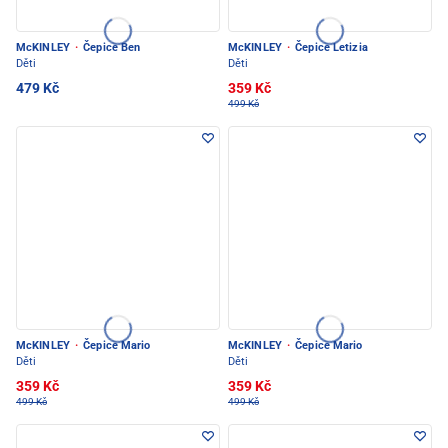
McKINLEY
·
Čepice Ben
McKINLEY
·
Čepice Letizia
Děti
Děti
479 Kč
359 Kč
499 Kč
McKINLEY
·
Čepice Mario
McKINLEY
·
Čepice Mario
Děti
Děti
359 Kč
359 Kč
499 Kč
499 Kč