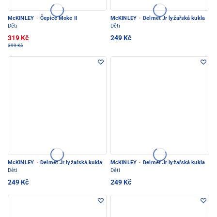
McKINLEY
·
Čepice Moke II
McKINLEY
·
Delmet Jr lyžařská kukla
Děti
Děti
319 Kč
249 Kč
399 Kč
McKINLEY
·
Delmet Jr lyžařská kukla
McKINLEY
·
Delmet Jr lyžařská kukla
Děti
Děti
249 Kč
249 Kč