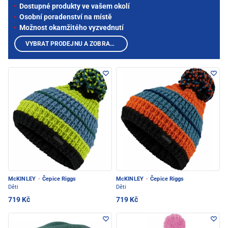
Dostupné produkty ve vašem okolí
Osobní poradenství na místě
Možnost okamžitého vyzvednutí
VYBRAT PRODEJNU A ZOBRAZIT PRODUKTY
McKINLEY
·
Čepice Riggs
McKINLEY
·
Čepice Riggs
Děti
Děti
719 Kč
719 Kč