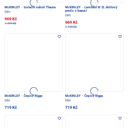
McKINLEY
·
Izolační sukně Thaura
McKINLEY
·
Lambaol III 2L dešťový
pončo s kapucí
Děti
Děti
969 Kč
969 Kč
1.499 Kč
1.199 Kč
McKINLEY
·
Čepice Riggs
McKINLEY
·
Čepice Riggs
Děti
Děti
719 Kč
719 Kč