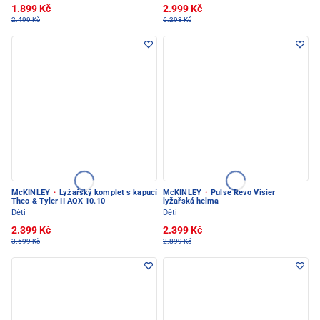
1.899 Kč
2.999 Kč
2.499 Kč
6.298 Kč
McKINLEY
·
Lyžařský komplet s kapucí
McKINLEY
·
Pulse Revo Visier
Theo & Tyler II AQX 10.10
lyžařská helma
Děti
Děti
2.399 Kč
2.399 Kč
3.699 Kč
2.899 Kč