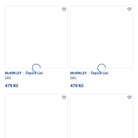
McKINLEY
·
Čepice Lisi
McKINLEY
·
Čepice Lisi
Děti
Děti
479 Kč
479 Kč