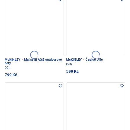
McKINLEY
·
Maine III AQB outdoorové
McKINLEY
·
Čepice Uffe
boty
Děti
Děti
599 Kč
799 Kč