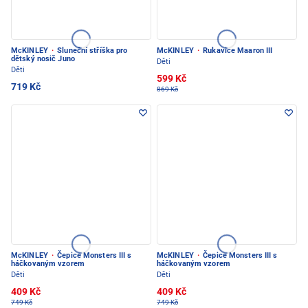
McKINLEY
·
Sluneční stříška pro
McKINLEY
·
Rukavice Maaron III
dětský nosič Juno
Děti
Děti
599 Kč
719 Kč
869 Kč
McKINLEY
·
Čepice Monsters III s
McKINLEY
·
Čepice Monsters III s
háčkovaným vzorem
háčkovaným vzorem
Děti
Děti
409 Kč
409 Kč
749 Kč
749 Kč