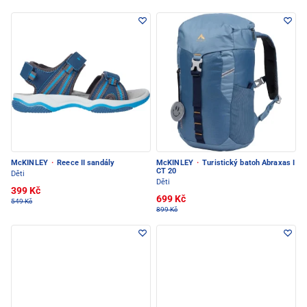
McKINLEY
·
Reece II sandály
McKINLEY
·
Turistický batoh Abraxas I
CT 20
Děti
Děti
399 Kč
699 Kč
549 Kč
899 Kč