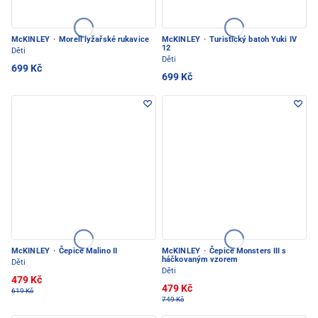
McKINLEY
·
Morell lyžařské rukavice
McKINLEY
·
Turistický batoh Yuki IV
12
Děti
Děti
699 Kč
699 Kč
McKINLEY
·
Čepice Malino II
McKINLEY
·
Čepice Monsters III s
háčkovaným vzorem
Děti
Děti
479 Kč
479 Kč
619 Kč
749 Kč