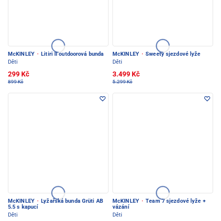
McKINLEY
·
Litiri II outdoorová bunda
McKINLEY
·
Sweety sjezdové lyže
Děti
Děti
299 Kč
3.499 Kč
899 Kč
5.299 Kč
McKINLEY
·
Lyžařská bunda Grüti AB
McKINLEY
·
Team 7 sjezdové lyže +
5.5 s kapucí
vázání
Děti
Děti