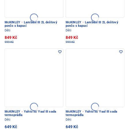
McKINLEY
·
Lambaol III 2L dešťový
McKINLEY
·
Lambaol III 2L dešťový
pončo s kapucí
pončo s kapucí
Děti
Děti
849 Kč
849 Kč
999 Kč
999 Kč
McKINLEY
·
Yahto III/ Yaal III sada
McKINLEY
·
Yahto III/ Yaal III sada
termoprádla
termoprádla
Děti
Děti
649 Kč
649 Kč