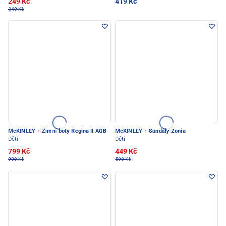
249 Kč
419 Kč
349 Kč
McKINLEY
·
Zimní boty Regina II AQB
McKINLEY
·
Sandály Zonia
Děti
Děti
799 Kč
449 Kč
999 Kč
599 Kč