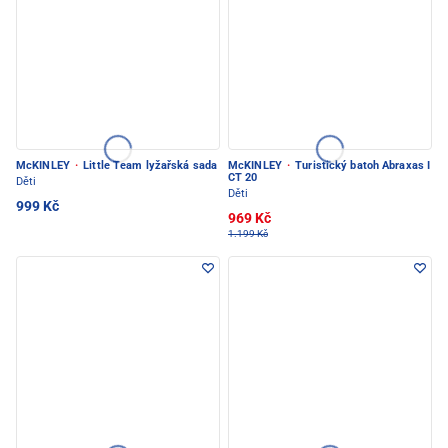
McKINLEY
·
Little Team lyžařská sada
McKINLEY
·
Turistický batoh Abraxas I
CT 20
Děti
Děti
999 Kč
969 Kč
1.199 Kč