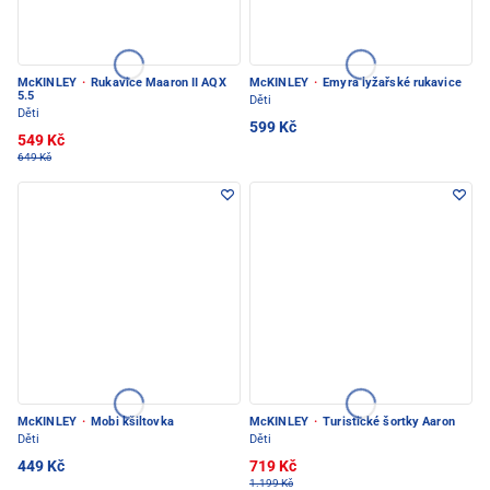
McKINLEY
·
Rukavice Maaron II AQX
McKINLEY
·
Emyra lyžařské rukavice
5.5
Děti
Děti
599 Kč
549 Kč
649 Kč
McKINLEY
·
Mobi kšiltovka
McKINLEY
·
Turistické šortky Aaron
Děti
Děti
449 Kč
719 Kč
1.199 Kč