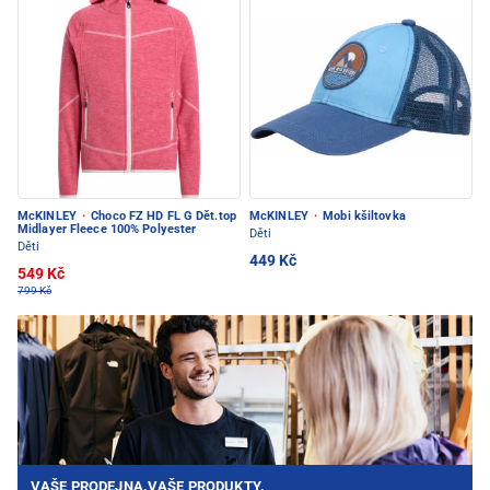
McKINLEY
·
Choco FZ HD FL G Dět.top
McKINLEY
·
Mobi kšiltovka
Midlayer Fleece 100% Polyester
Děti
Děti
449 Kč
549 Kč
799 Kč
VAŠE PRODEJNA.VAŠE PRODUKTY.