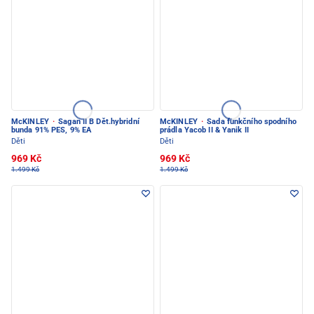
McKINLEY
·
Sagan II B Dět.hybridní
McKINLEY
·
Sada funkčního spodního
bunda 91% PES, 9% EA
prádla Yacob II & Yanik II
Děti
Děti
969 Kč
969 Kč
1.499 Kč
1.499 Kč