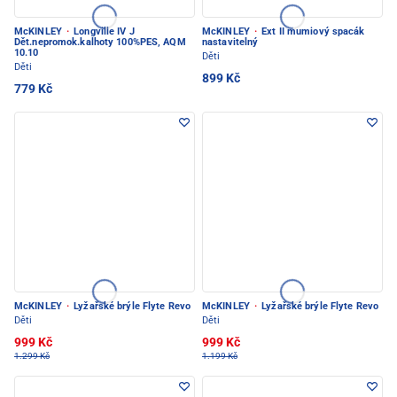
McKINLEY
·
Longville IV J
McKINLEY
·
Ext II mumiový spacák
Dět.nepromok.kalhoty 100%PES, AQM
nastavitelný
10.10
Děti
Děti
899 Kč
779 Kč
McKINLEY
·
Lyžařské brýle Flyte Revo
McKINLEY
·
Lyžařské brýle Flyte Revo
Děti
Děti
999 Kč
999 Kč
1.299 Kč
1.199 Kč