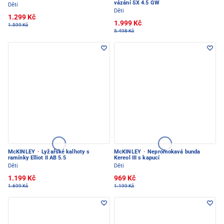
vázání SX 4.5 GW
Děti
Děti
1.299 Kč
1.999 Kč
1.599 Kč
5.498 Kč
McKINLEY
·
Lyžařské kalhoty s
McKINLEY
·
Nepromokavá bunda
ramínky Elliot II AB 5.5
Kereol III s kapucí
Děti
Děti
1.199 Kč
969 Kč
1.699 Kč
1.199 Kč