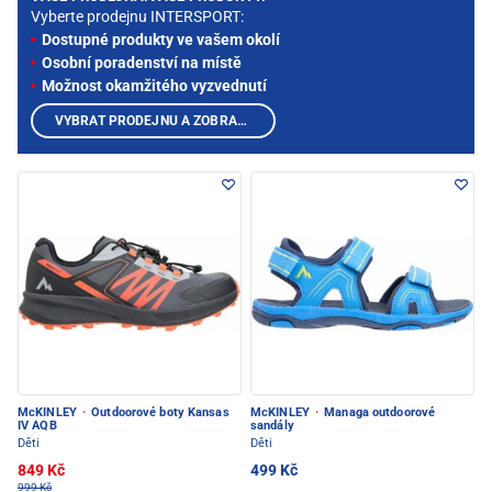
Vyberte prodejnu INTERSPORT:
Dostupné produkty ve vašem okolí
Osobní poradenství na místě
Možnost okamžitého vyzvednutí
VYBRAT PRODEJNU A ZOBRAZIT PRODUKTY
McKINLEY
·
Outdoorové boty Kansas
McKINLEY
·
Managa outdoorové
IV AQB
sandály
Děti
Děti
849 Kč
499 Kč
999 Kč