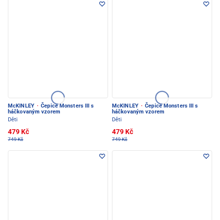
McKINLEY
·
Čepice Monsters III s
McKINLEY
·
Čepice Monsters III s
háčkovaným vzorem
háčkovaným vzorem
Děti
Děti
479 Kč
479 Kč
749 Kč
749 Kč