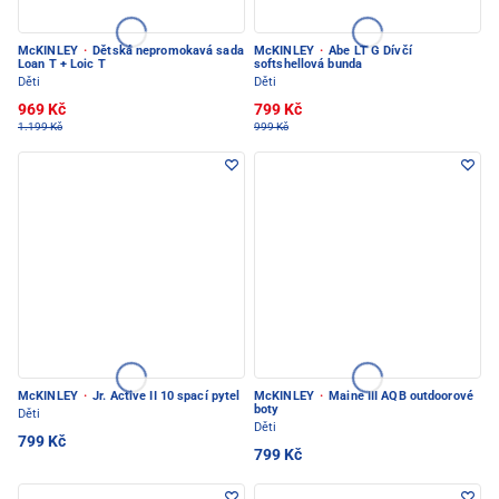
McKINLEY
·
Dětská nepromokavá sada
McKINLEY
·
Abe LT G Dívčí
Loan T + Loic T
softshellová bunda
Děti
Děti
969 Kč
799 Kč
1.199 Kč
999 Kč
McKINLEY
·
Jr. Active II 10 spací pytel
McKINLEY
·
Maine III AQB outdoorové
boty
Děti
Děti
799 Kč
799 Kč