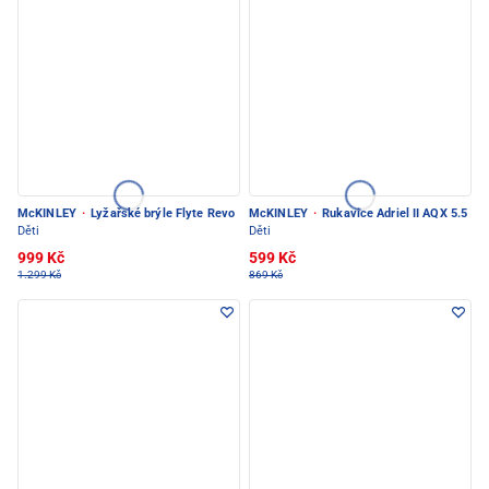
McKINLEY
·
Lyžařské brýle Flyte Revo
McKINLEY
·
Rukavice Adriel II AQX 5.5
Děti
Děti
999 Kč
599 Kč
1.299 Kč
869 Kč