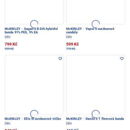
McKINLEY
·
Sagan II B Dět.hybridní
McKINLEY
·
Vapor II outdoorové
bunda 91% PES, 9% EA
sandály
Děti
Děti
799 Kč
599 Kč
999 Kč
749 Kč
McKINLEY
·
Ellis III outdoorové tričko
McKINLEY
·
Danilo II T fleecová bunda
Děti
Děti