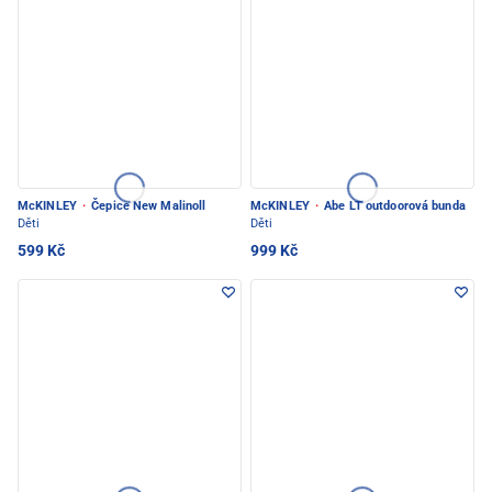
McKINLEY
·
Čepice New Malinoll
McKINLEY
·
Abe LT outdoorová bunda
Děti
Děti
599 Kč
999 Kč