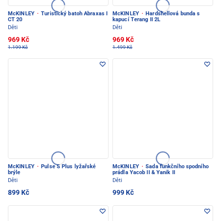
McKINLEY
·
Turistický batoh Abraxas I
McKINLEY
·
Hardshellová bunda s
CT 20
kapucí Terang II 2L
Děti
Děti
969 Kč
969 Kč
1.199 Kč
1.499 Kč
McKINLEY
·
Pulse S Plus lyžařské
McKINLEY
·
Sada funkčního spodního
brýle
prádla Yacob II & Yanik II
Děti
Děti
899 Kč
999 Kč