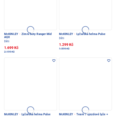
McKINLEY
·
Zimní boty Ranger Mid
McKINLEY
·
Lyžařská helma Pulse
AQX
Děti
Děti
1.299 Kč
1.699 Kč
1.599 Kč
2.199 Kč
McKINLEY
·
Lyžařská helma Pulse
McKINLEY
·
Team 7 sjezdové lyže +