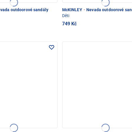
vada outdoorové sandály
McKINLEY
·
Nevada outdoorové san
Děti
749 Kč