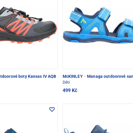
tdoorové boty Kansas IV AQB
McKINLEY
·
Managa outdoorové san
Děti
499 Kč