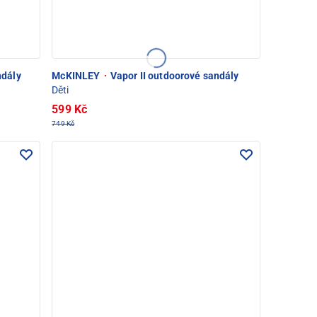
dály
McKINLEY
·
Vapor II outdoorové sandály
Děti
599 Kč
749 Kč