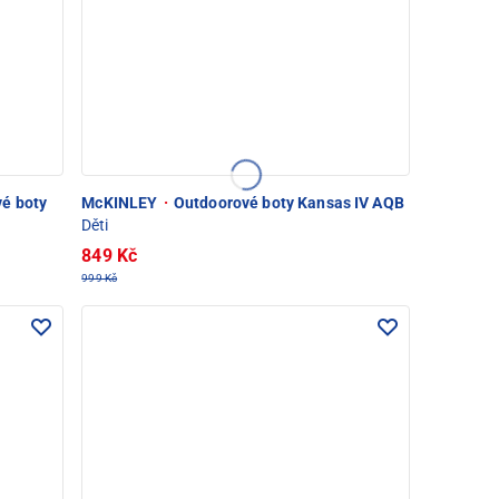
vé boty
McKINLEY
·
Outdoorové boty Kansas IV AQB
Děti
849 Kč
999 Kč