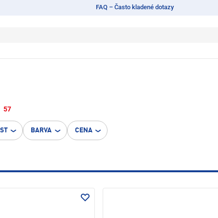
FAQ – Často kladené dotazy
57
OST
BARVA
CENA