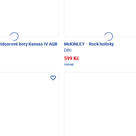
tdoorové boty Kansas IV AQB
McKINLEY
·
Rock holínky
Děti
599 Kč
749 Kč