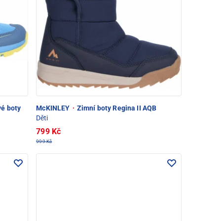
vé boty
McKINLEY
·
Zimní boty Regina II AQB
Děti
799 Kč
999 Kč