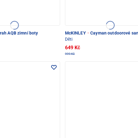
rah AQB zimní boty
McKINLEY
·
Cayman outdoorové san
Děti
649 Kč
999 Kč