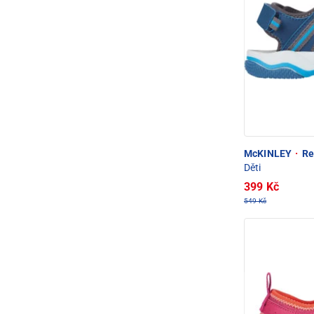
McKINLEY
·
Ree
Děti
399 Kč
549 Kč