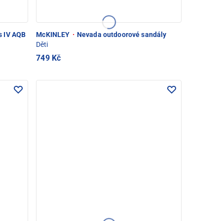
s IV AQB
McKINLEY
·
Nevada outdoorové sandály
Děti
749 Kč