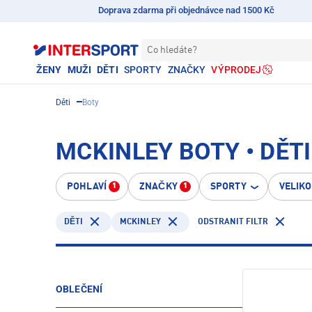
Doprava zdarma při objednávce nad 1500 Kč
Co hledáte?
ŽENY
MUŽI
DĚTI
SPORTY
ZNAČKY
VÝPRODEJ
Děti
Boty
MCKINLEY BOTY • DĚTI
POHLAVÍ
ZNAČKY
SPORTY
VELIK
1
1
MCKINLEY
ODSTRANIT FILTR
DĚTI
OBLEČENÍ