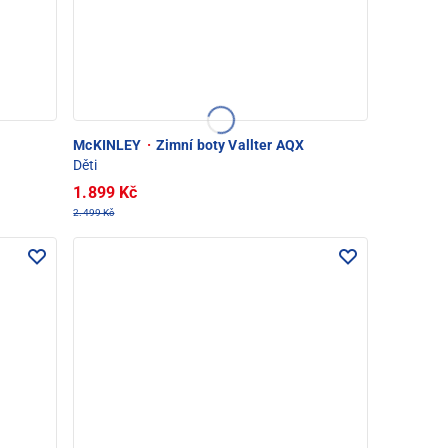
McKINLEY
·
Zimní boty Vallter AQX
Děti
1.899 Kč
2.499 Kč