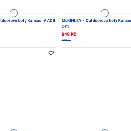
tdoorové boty Kansas IV AQB
McKINLEY
·
Outdoorové boty Kansa
Děti
849 Kč
999 Kč