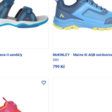
ce II sandály
McKINLEY
·
Maine III AQB outdooro
Děti
799 Kč