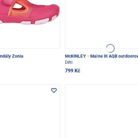
ndály Zonia
McKINLEY
·
Maine III AQB outdooro
Děti
799 Kč