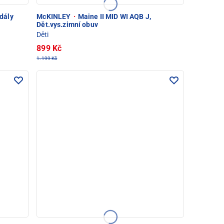
dály
McKINLEY
·
Maine II MID WI AQB J,
Dět.vys.zimní obuv
Děti
899 Kč
1.199 Kč