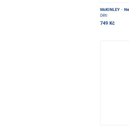
McKINLEY
·
Ne
Děti
749 Kč