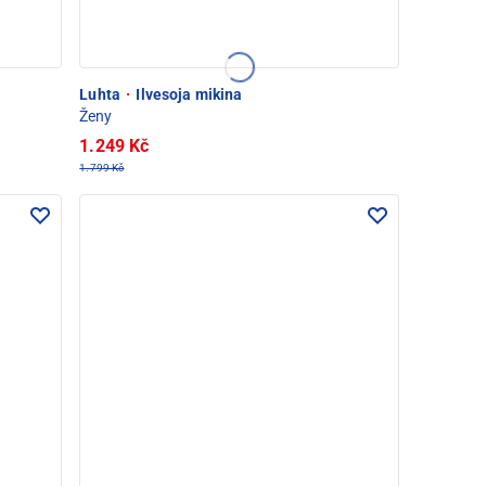
Luhta
·
Ilvesoja mikina
Ženy
1.249 Kč
1.799 Kč