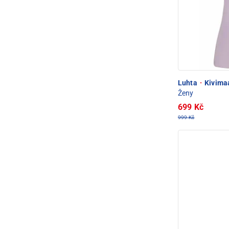
Luhta
·
Kivimaa
Ženy
699 Kč
999 Kč