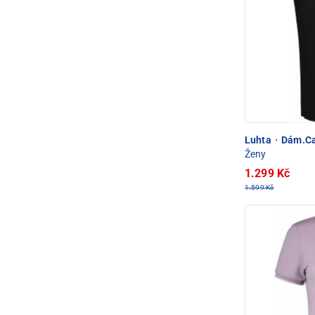
Luhta
·
Dám.Cap
Ženy
1.299 Kč
1.599 Kč