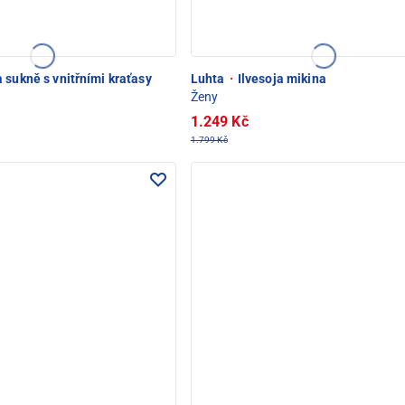
 sukně s vnitřními kraťasy
Luhta
·
Ilvesoja mikina
Ženy
1.249 Kč
1.799 Kč