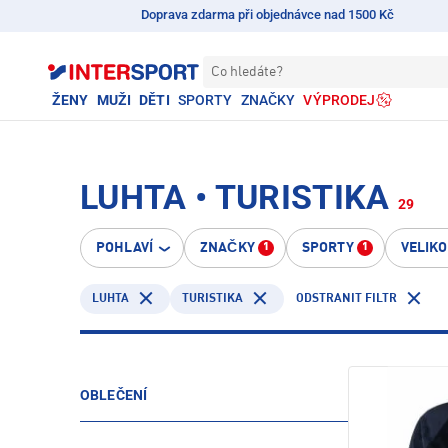
Doprava zdarma při objednávce nad 1500 Kč
Co hledáte?
ŽENY
MUŽI
DĚTI
SPORTY
ZNAČKY
VÝPRODEJ
LUHTA • TURISTIKA
29
POHLAVÍ
ZNAČKY
SPORTY
VELIK
1
1
LUHTA
TURISTIKA
ODSTRANIT FILTR
OBLEČENÍ