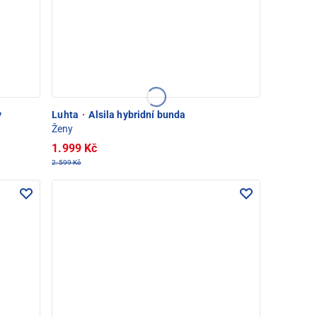
y
Luhta
·
Alsila hybridní bunda
Ženy
1.999 Kč
2.599 Kč