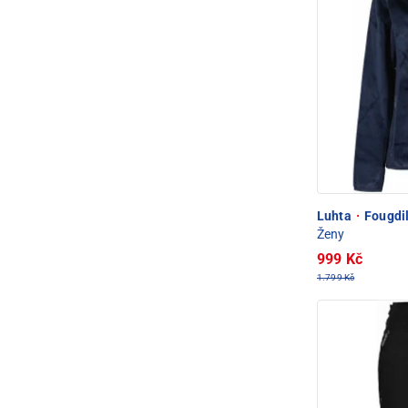
Luhta
·
Fougdil
Ženy
999 Kč
1.799 Kč