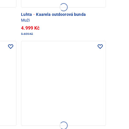
Luhta
·
Kaarela outdoorová bunda
Muži
4.999 Kč
5.699 Kč