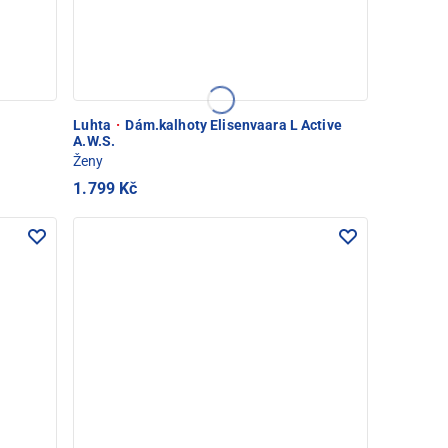
Luhta
·
Dám.kalhoty Elisenvaara L Active
A.W.S.
Ženy
1.799 Kč