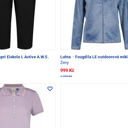
ri Eiskola L Active A.W.S.
Luhta
·
Fougdila LE outdoorová mik
Ženy
999 Kč
1.799 Kč