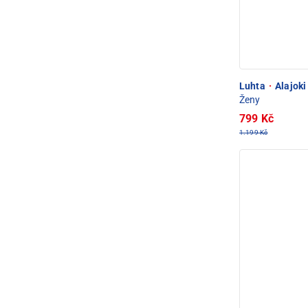
Luhta
·
Alajoki
Ženy
799 Kč
1.199 Kč