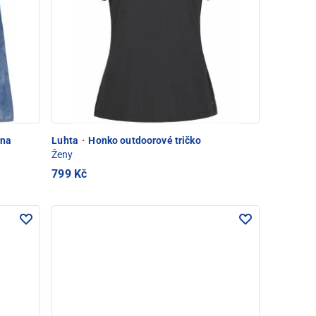
ina
Luhta
·
Honko outdoorové tričko
Ženy
799 Kč