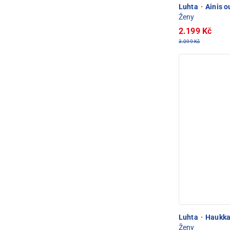
Luhta
·
Ainis o
Ženy
2.199 Kč
3.099 Kč
Luhta
·
Haukka
Ženy