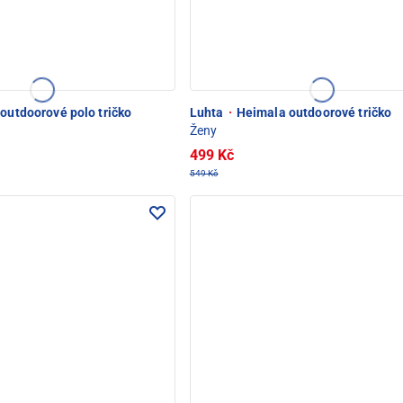
 outdoorové polo tričko
Luhta
·
Heimala outdoorové tričko
Ženy
499 Kč
549 Kč