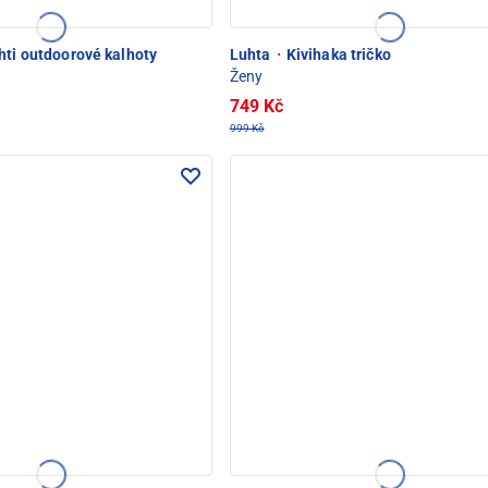
hti outdoorové kalhoty
Luhta
·
Kivihaka tričko
Ženy
749 Kč
999 Kč