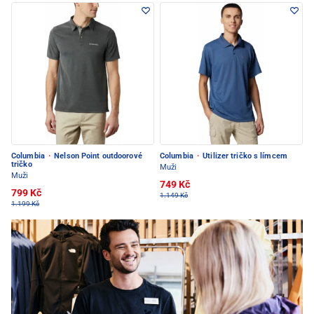
Columbia
·
Nelson Point outdoorové
Columbia
·
Utilizer tričko s límcem
tričko
Muži
Muži
749 Kč
799 Kč
1.149 Kč
1.199 Kč