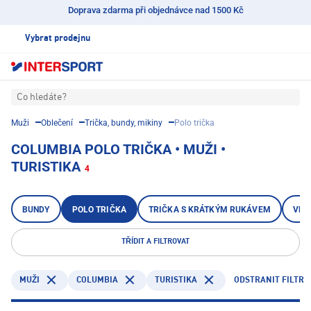
Doprava zdarma při objednávce nad 1500 Kč
Vybrat prodejnu
Co hledáte?
Muži
Oblečení
Trička, bundy, mikiny
Polo trička
COLUMBIA POLO TRIČKA • MUŽI •
TURISTIKA
4
BUNDY
POLO TRIČKA
TRIČKA S KRÁTKÝM RUKÁVEM
VES
TŘÍDIT A FILTROVAT
COLUMBIA
TURISTIKA
ODSTRANIT FILTR
MUŽI