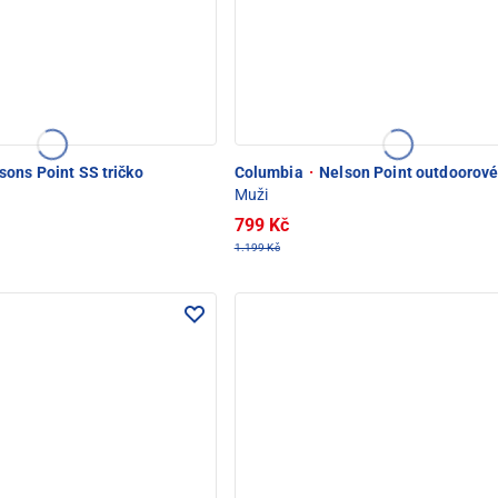
sons Point SS tričko
Columbia
·
Nelson Point outdoorové 
Muži
799 Kč
1.199 Kč