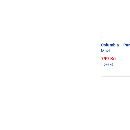
Columbia
·
Par
Muži
799 Kč
1.099 Kč