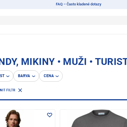
FAQ – Často kladené dotazy
DY, MIKINY • MUŽI • TURIS
OST
BARVA
CENA
NIT FILTR