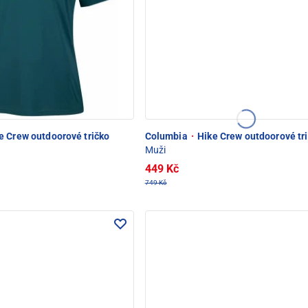
e Crew outdoorové tričko
Columbia
·
Hike Crew outdoorové tr
Muži
449 Kč
749 Kč