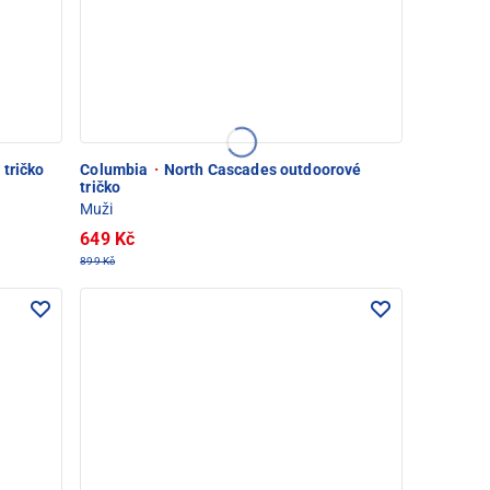
tričko
Columbia
·
North Cascades outdoorové
tričko
Muži
649 Kč
899 Kč