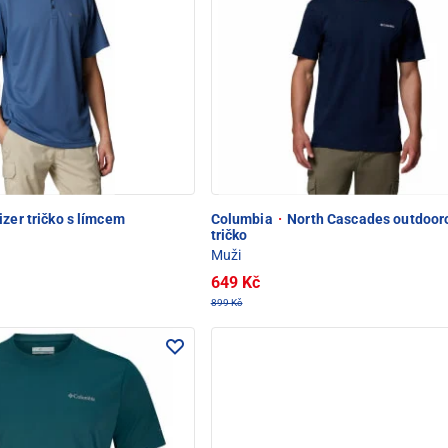
izer tričko s límcem
Columbia
·
North Cascades outdoor
tričko
Muži
649 Kč
899 Kč