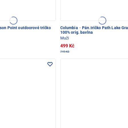
son Point outdoorové tričko
Columbia
·
Pán.tričko Path Lake Gr
100% orig. bavlna
Muži
499 Kč
749 Kč