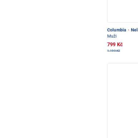
Columbia
·
Nel
Muži
799 Kč
1.199 Kč