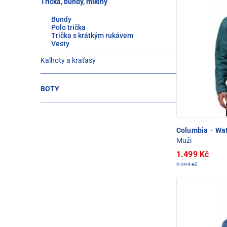
Trička, bundy, mikiny
Bundy
Polo trička
Trička s krátkým rukávem
Vesty
Kalhoty a kraťasy
BOTY
Columbia
·
Wat
Muži
1.499 Kč
2.299 Kč