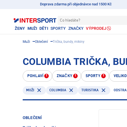
Doprava zdarma při objednávce nad 1500 Kč
Co hledáte?
ŽENY
MUŽI
DĚTI
SPORTY
ZNAČKY
VÝPRODEJ
Muži
Oblečení
Trička, bundy, mikiny
COLUMBIA TRIČKA, BUN
POHLAVÍ
ZNAČKY
SPORTY
VELIK
1
1
1
COLUMBIA
TURISTIKA
ODSTRA
MUŽI
OBLEČENÍ