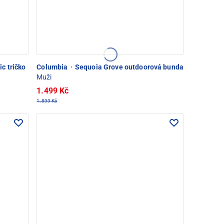
c tričko
Columbia
·
Sequoia Grove outdoorová bunda
Muži
1.499 Kč
1.899 Kč