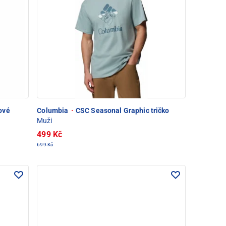
ové
Columbia
·
CSC Seasonal Graphic tričko
Muži
499 Kč
699 Kč