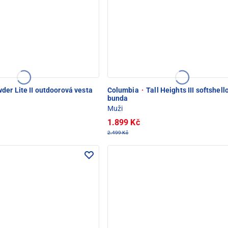
der Lite II outdoorová vesta
Columbia
·
Tall Heights III softshell
bunda
Muži
1.899 Kč
2.499 Kč