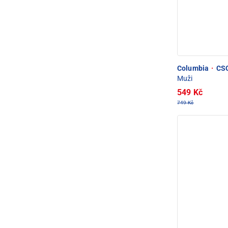
Columbia
·
CSC
Muži
549 Kč
749 Kč