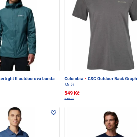
ertight II outdoorová bunda
Columbia
·
CSC Outdoor Back Graphi
Muži
549 Kč
749 Kč