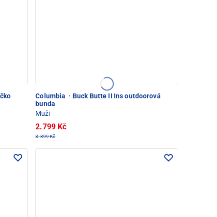
ičko
Columbia
·
Buck Butte II Ins outdoorová
bunda
Muži
2.799 Kč
3.899 Kč