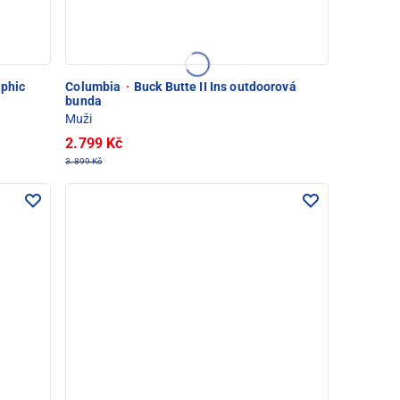
aphic
Columbia
·
Buck Butte II Ins outdoorová
bunda
Muži
2.799 Kč
3.899 Kč