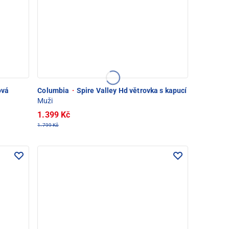
ová
Columbia
·
Spire Valley Hd větrovka s kapucí
Muži
1.399 Kč
1.799 Kč