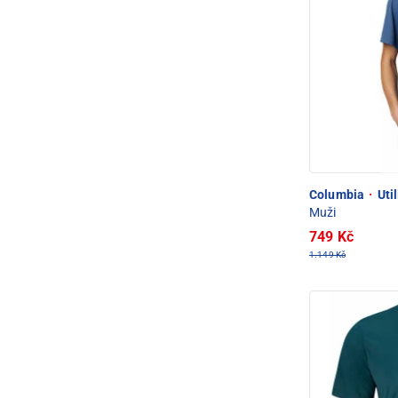
Columbia
·
Util
Muži
749 Kč
1.149 Kč