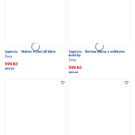
Capricio
·
Malies vrchní díl bikin
Capricio
·
Bettina bikiny s měkkými
košíčky
Ženy
Ženy
599 Kč
599 Kč
869 Kč
869 Kč