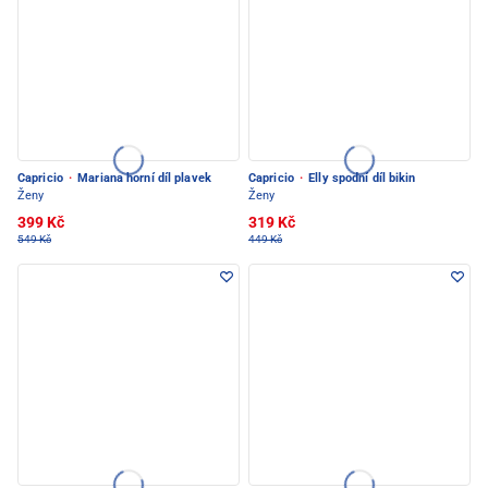
Capricio
·
Mariana horní díl plavek
Capricio
·
Elly spodní díl bikin
Ženy
Ženy
399 Kč
319 Kč
549 Kč
449 Kč