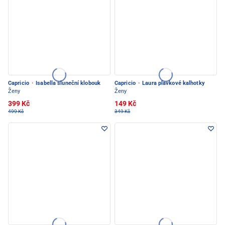
Capricio
·
Isabella sluneční klobouk
Capricio
·
Laura plavkové kalhotky
Ženy
Ženy
399 Kč
149 Kč
499 Kč
349 Kč