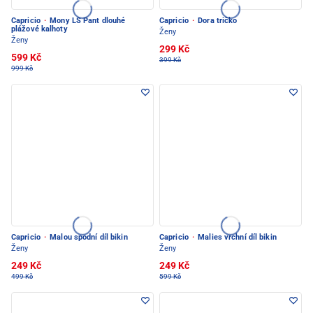
Capricio
·
Mony LS Pant dlouhé
Capricio
·
Dora tričko
plážové kalhoty
Ženy
Ženy
299 Kč
599 Kč
399 Kč
999 Kč
Capricio
·
Malou spodní díl bikin
Capricio
·
Malies vrchní díl bikin
Ženy
Ženy
249 Kč
249 Kč
499 Kč
599 Kč