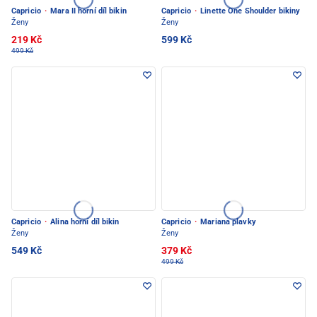
Capricio
·
Mara II horní díl bikin
Capricio
·
Linette One Shoulder bikiny
Ženy
Ženy
219 Kč
599 Kč
499 Kč
Capricio
·
Alina horní díl bikin
Capricio
·
Mariana plavky
Ženy
Ženy
549 Kč
379 Kč
499 Kč