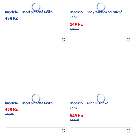
Capricio
·
Capri plážová taška
Capricio
·
Boby zavinovací sukně
Ženy
499 Kč
549 Kč
699 Kč
Capricio
·
Capri plážová taška
Capricio
·
Alice III tričko
Ženy
479 Kč
749 Kč
549 Kč
699 Kč