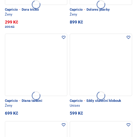
Capricio
·
Dora tričko
Capricio
·
Dolores plavky
Ženy
Ženy
299 Kč
899 Kč
399 Kč
Capricio
·
Diana tankini
Capricio
·
Eddy sluneční klobouk
Ženy
Unisex
699 Kč
599 Kč