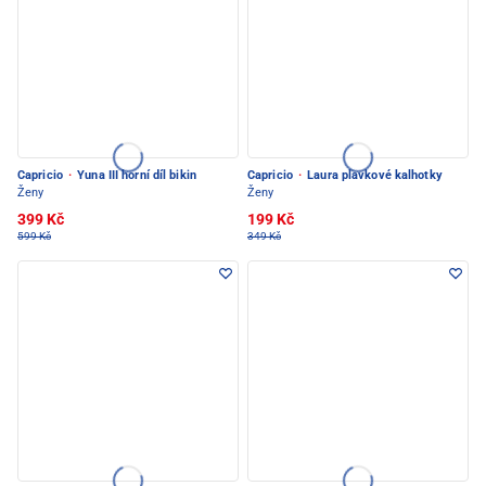
Capricio
·
Yuna III horní díl bikin
Capricio
·
Laura plavkové kalhotky
Ženy
Ženy
399 Kč
199 Kč
599 Kč
349 Kč