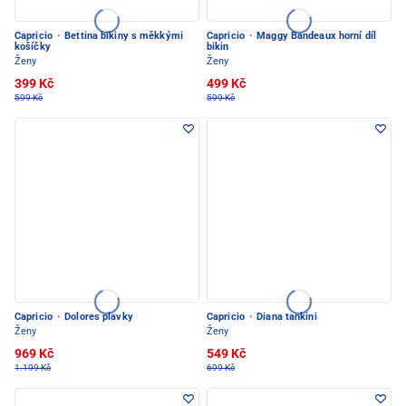
Capricio
·
Bettina bikiny s měkkými
Capricio
·
Maggy Bandeaux horní díl
košíčky
bikin
Ženy
Ženy
399 Kč
499 Kč
599 Kč
599 Kč
Capricio
·
Dolores plavky
Capricio
·
Diana tankini
Ženy
Ženy
969 Kč
549 Kč
1.199 Kč
699 Kč