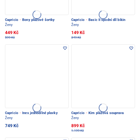
Capricio
·
Bony plážové šortky
Capricio
·
Basic II spodní díl bikin
Ženy
Ženy
449 Kč
149 Kč
599 Kč
349 Kč
Capricio
·
Ines jednodílné plavky
Capricio
·
Kim plážová souprava
Ženy
Ženy
749 Kč
899 Kč
1.199 Kč