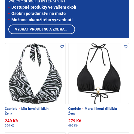
Vyberte prodejnu INTERSPORT:
Dostupné produkty ve vašem okolí
Osobní poradenství na místě
Možnost okamžitého vyzvednutí
VYBRAT PRODEJNU A ZOBRAZIT PRODUKTY
Capricio
·
Mia horní díl bikin
Capricio
·
Mara II horní díl bikin
Ženy
Ženy
249 Kč
279 Kč
599 Kč
499 Kč