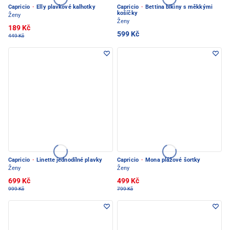
Capricio
·
Elly plavkové kalhotky
Capricio
·
Bettina bikiny s měkkými
košíčky
Ženy
Ženy
189 Kč
599 Kč
449 Kč
Capricio
·
Linette jednodílné plavky
Capricio
·
Mona plážové šortky
Ženy
Ženy
699 Kč
499 Kč
999 Kč
799 Kč