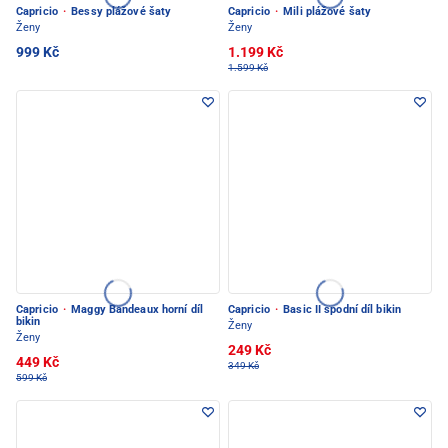
Capricio
·
Bessy plážové šaty
Capricio
·
Mili plážové šaty
Ženy
Ženy
999 Kč
1.199 Kč
1.599 Kč
Capricio
·
Maggy Bandeaux horní díl
Capricio
·
Basic II spodní díl bikin
bikin
Ženy
Ženy
249 Kč
449 Kč
349 Kč
599 Kč