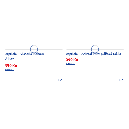
Capricio
·
Victoria klobouk
Capricio
·
Animal Print plážová taška
Unisex
399 Kč
649 Kč
399 Kč
499 Kč