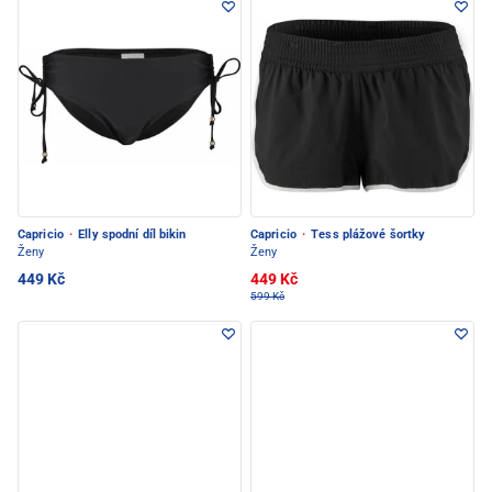
Capricio
·
Elly spodní díl bikin
Capricio
·
Tess plážové šortky
Ženy
Ženy
449 Kč
449 Kč
599 Kč