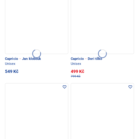
Capricio
·
Jan klobouk
Capricio
·
Dori tílko
Unisex
Unisex
549 Kč
499 Kč
799 Kč