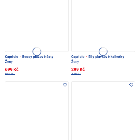
Capricio
·
Bessy plážové šaty
Capricio
·
Elly plavkové kalhotky
Ženy
Ženy
699 Kč
299 Kč
999 Kč
449 Kč