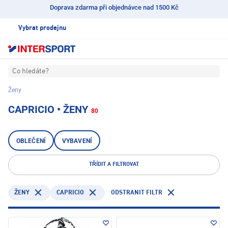
Doprava zdarma při objednávce nad 1500 Kč
Vybrat prodejnu
Co hledáte?
Ženy
CAPRICIO • ŽENY
80
OBLEČENÍ
VYBAVENÍ
TŘÍDIT A FILTROVAT
CAPRICIO
ODSTRANIT FILTR
ŽENY