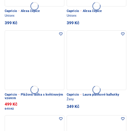
Capricio
·
Alexa čepice
Capricio
·
Alexa čepice
Unisex
Unisex
399 Kč
399 Kč
Capricio
·
Plážová taška s květinovým
Capricio
·
Laura plavkové kalhotky
vzorem
Ženy
499 Kč
349 Kč
649 Kč