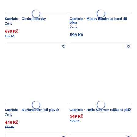
Capricio
·
Clarissa plavky
Capricio
·
Maggy Bandeaux horní díl
bikin
Ženy
Ženy
699 Kč
599 Kč
899 Kč
Capricio
·
Mariana horní díl plavek
Capricio
·
Hello Summer taška na pláž
Ženy
549 Kč
699 Kč
449 Kč
549 Kč