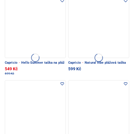
Capricio
·
Hello Summer taška na pláž
Capricio
·
Natural Vibe plážová taška
549 Kč
599 Kč
699 Kč