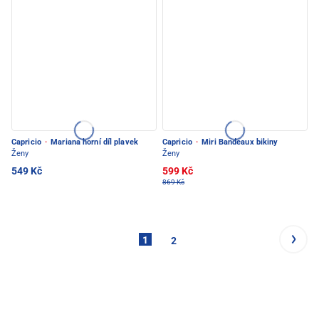
Capricio
·
Mariana horní díl plavek
Capricio
·
Miri Bandeaux bikiny
Ženy
Ženy
549 Kč
599 Kč
869 Kč
1
2