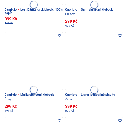
Capricio
·
Lea, Dám.slun.klobouk, 100%
Capricio
·
Sam sluneční klobouk
papír
Unisex
399 Kč
299 Kč
499 Kč
499 Kč
Capricio
·
Malia sluneční klobouk
Capricio
·
Liana jednodílné plavky
Ženy
Ženy
299 Kč
399 Kč
499 Kč
899 Kč