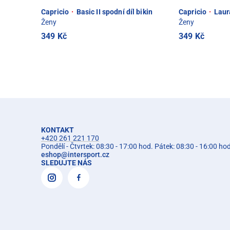
Capricio
·
Basic II spodní díl bikin
Capricio
·
Laur
Ženy
Ženy
349 Kč
349 Kč
KONTAKT
+420 261 221 170
Pondělí - Čtvrtek: 08:30 - 17:00 hod. Pátek: 08:30 - 16:00 ho
eshop
@
intersport.cz
SLEDUJTE NÁS