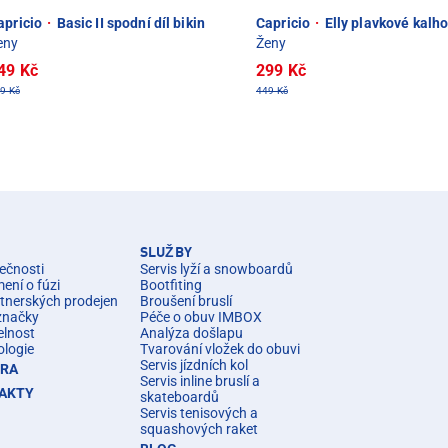
apricio
·
Basic II spodní díl bikin
Capricio
·
Elly plavkové kalho
eny
Ženy
49 Kč
299 Kč
9 Kč
449 Kč
SLUŽBY
ečnosti
Servis lyží a snowboardů
ní o fúzi
Bootfiting
rtnerských prodejen
Broušení bruslí
značky
Péče o obuv IMBOX
elnost
Analýza došlapu
ologie
Tvarování vložek do obuvi
Servis jízdních kol
ÉRA
Servis inline bruslí a
AKTY
skateboardů
Servis tenisových a
squashových raket