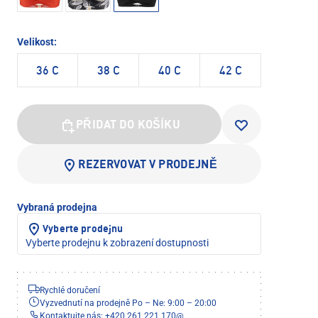
Velikost:
36 C
38 C
40 C
42 C
PŘIDAT DO KOŠÍKU
REZERVOVAT V PRODEJNĚ
Vybraná prodejna
Vyberte prodejnu
Vyberte prodejnu k zobrazení dostupnosti
Rychlé doručení
Vyzvednutí na prodejně Po – Ne: 9:00 – 20:00
Kontaktujte nás: +420 261 221 170
@