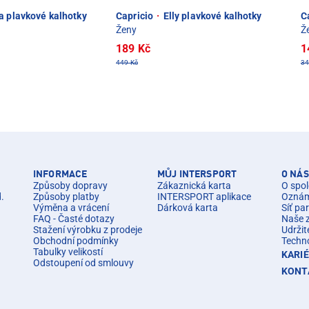
a plavkové kalhotky
Capricio
·
Elly plavkové kalhotky
C
Ženy
Ž
189 Kč
1
449 Kč
34
INFORMACE
MŮJ INTERSPORT
O NÁS
Způsoby dopravy
Zákaznická karta
O spol
d.
Způsoby platby
INTERSPORT aplikace
Oznáme
Výměna a vrácení
Dárková karta
Síť pa
FAQ - Časté dotazy
Naše 
Stažení výrobku z prodeje
Udržit
Obchodní podmínky
Techn
Tabulky velikostí
KARI
Odstoupení od smlouvy
KONT