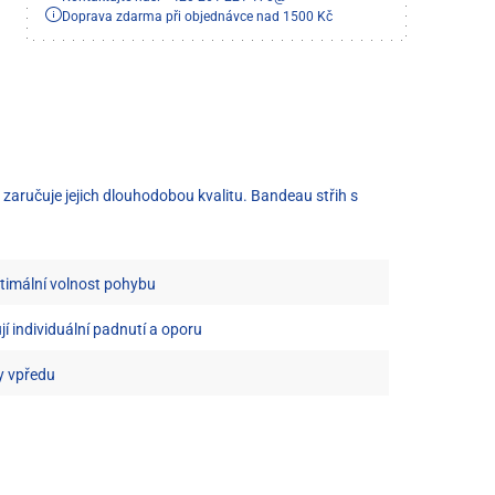
Doprava zdarma při objednávce nad 1500 Kč
 zaručuje jejich dlouhodobou kvalitu. Bandeau střih s
ptimální volnost pohybu
jí individuální padnutí a oporu
y vpředu