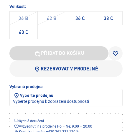
Velikost:
36 B
42 B
36 C
38 C
40 C
PŘIDAT DO KOŠÍKU
REZERVOVAT V PRODEJNĚ
Vybraná prodejna
Vyberte prodejnu
Vyberte prodejnu k zobrazení dostupnosti
Rychlé doručení
Vyzvednutí na prodejně Po – Ne: 9:00 – 20:00
Kontaktujte nás: +420 261 221 170
@