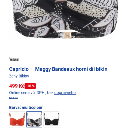
Capricio
·
Maggy Bandeaux horní díl bikin
Ženy Bikiny
499 Kč
-16 %
Online cena vč. DPH
, bez
dopravného
599 Kč
Barva:
multicolour