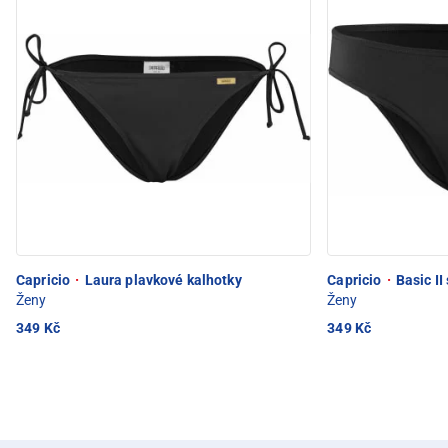
Capricio
·
Laura plavkové kalhotky
Capricio
·
Basic II 
Ženy
Ženy
349 Kč
349 Kč