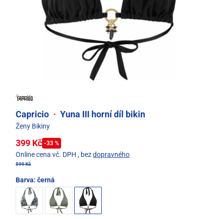
Capricio
·
Yuna III horní díl bikin
Ženy Bikiny
399 Kč
-33 %
Online cena vč. DPH
, bez
dopravného
599 Kč
Barva:
černá