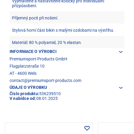
Vyjímatelné a nastavitelné košíčky pro individuální
přizpůsobení.
Příjemný pocit při nošení.
Stylová horní část bikin s malými ozdobami na výstřihu.
Materiál: 80 % polyamid, 20 % elastan.
INFORMACE O VÝROBCI
Premiumsport-Products GmbH
Flugplatzstraße 10
AT - 4600 Wels
contact@premiumsport-products.com
ÚDAJE O VÝROBKU
Číslo produktu:
536239510
V nabídce od:
08.01.2025