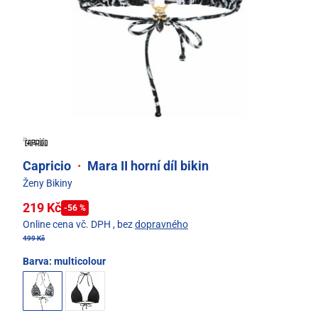
Capricio
·
Mara II horní díl bikin
Ženy Bikiny
219 Kč
-56 %
Online cena vč. DPH
, bez
dopravného
499 Kč
Barva:
multicolour