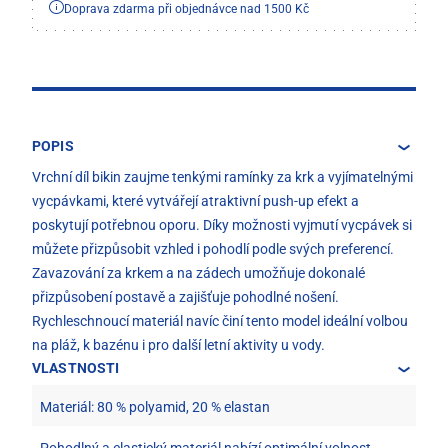
Doprava zdarma při objednávce nad 1500 Kč
POPIS
Vrchní díl bikin zaujme tenkými ramínky za krk a vyjímatelnými
vycpávkami, které vytvářejí atraktivní push-up efekt a
poskytují potřebnou oporu. Díky možnosti vyjmutí vycpávek si
můžete přizpůsobit vzhled i pohodlí podle svých preferencí.
Zavazování za krkem a na zádech umožňuje dokonalé
přizpůsobení postavě a zajišťuje pohodlné nošení.
Rychleschnoucí materiál navíc činí tento model ideální volbou
na pláž, k bazénu i pro další letní aktivity u vody.
VLASTNOSTI
Materiál: 80 % polyamid, 20 % elastan
Pohodlný a elastický materiál nabízí optimální volnost