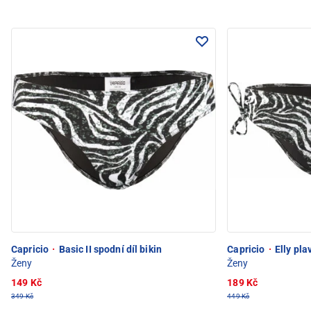
Capricio
·
Basic II spodní díl bikin
Capricio
·
Elly pla
Ženy
Ženy
149 Kč
189 Kč
349 Kč
449 Kč