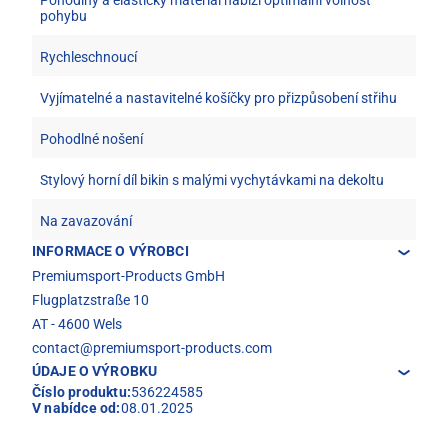
pohybu
Rychleschnoucí
Vyjímatelné a nastavitelné košíčky pro přizpůsobení střihu
Pohodlné nošení
Stylový horní díl bikin s malými vychytávkami na dekoltu
Na zavazování
INFORMACE O VÝROBCI
Premiumsport-Products GmbH
Flugplatzstraße 10
AT - 4600 Wels
contact@premiumsport-products.com
ÚDAJE O VÝROBKU
Číslo produktu:
536224585
V nabídce od:
08.01.2025