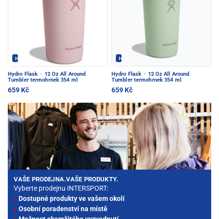
Hydroflask - PEC POD SNĚŽKOU
Hydroflask - PEC POD SNĚŽKOU
Hydro Flask
·
12 Oz All Around
Hydro Flask
·
12 Oz All Around
Tumbler termohrnek 354 ml
Tumbler termohrnek 354 ml
659 Kč
659 Kč
VAŠE PRODEJNA.VAŠE PRODUKTY.
Vyberte prodejnu INTERSPORT:
Dostupné produkty ve vašem okolí
Osobní poradenství na místě