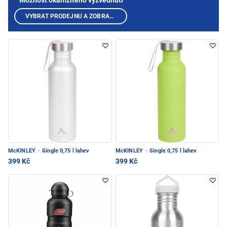
Možnost okamžitého vyzvednutí
VYBRAT PRODEJNU A ZOBRAZIT PRODUKTY
McKINLEY
·
Single 0,75 l lahev
McKINLEY
·
Single 0,75 l lahev
399 Kč
399 Kč