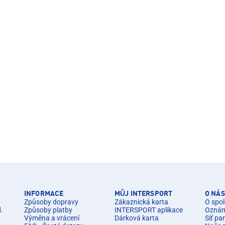
INFORMACE
MŮJ INTERSPORT
O NÁS
Způsoby dopravy
Zákaznická karta
O spol
d.
Způsoby platby
INTERSPORT aplikace
Oznáme
Výměna a vrácení
Dárková karta
Síť pa