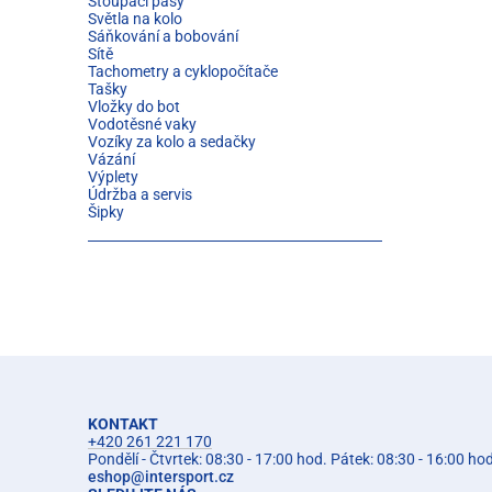
Stoupací pásy
Světla na kolo
Sáňkování a bobování
Sítě
Tachometry a cyklopočítače
Tašky
Vložky do bot
Vodotěsné vaky
Vozíky za kolo a sedačky
Vázání
Výplety
Údržba a servis
Šipky
KONTAKT
+420 261 221 170
Pondělí - Čtvrtek: 08:30 - 17:00 hod. Pátek: 08:30 - 16:00 ho
eshop
@
intersport.cz