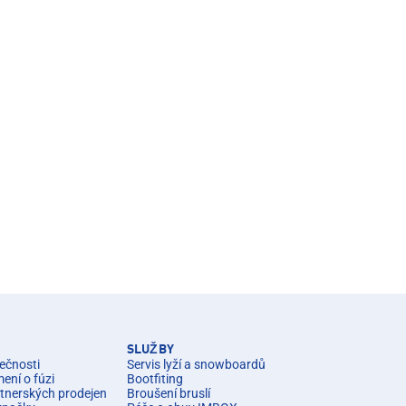
SLUŽBY
ečnosti
Servis lyží a snowboardů
ní o fúzi
Bootfiting
rtnerských prodejen
Broušení bruslí