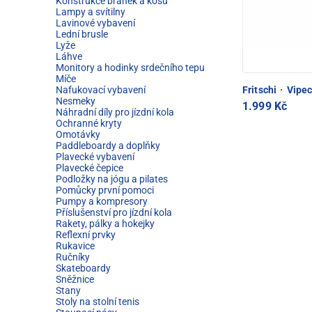
Konstrukce branek a košů
Lampy a svítilny
Lavinové vybavení
Lední brusle
Lyže
Láhve
Monitory a hodinky srdečního tepu
Míče
Nafukovací vybavení
Fritschi
·
Vipec
Nesmeky
1.999 Kč
Náhradní díly pro jízdní kola
Ochranné kryty
Omotávky
Paddleboardy a doplňky
Plavecké vybavení
Plavecké čepice
Podložky na jógu a pilates
Pomůcky první pomoci
Pumpy a kompresory
Příslušenství pro jízdní kola
Rakety, pálky a hokejky
Reflexní prvky
Rukavice
Ručníky
Skateboardy
Sněžnice
Stany
Stoly na stolní tenis