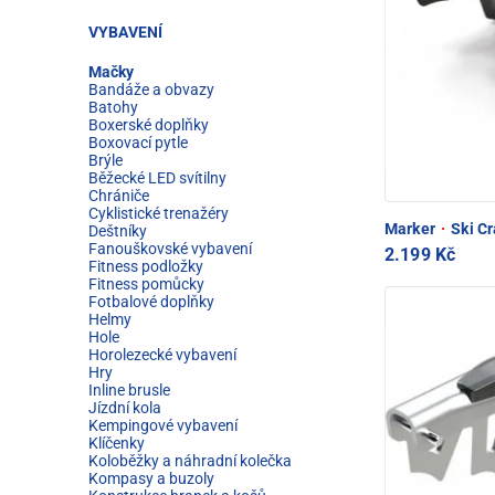
VYBAVENÍ
Mačky
Bandáže a obvazy
Batohy
Boxerské doplňky
Boxovací pytle
Brýle
Běžecké LED svítilny
Chrániče
Cyklistické trenažéry
Marker
·
Ski C
Deštníky
Fanouškovské vybavení
2.199 Kč
Fitness podložky
Fitness pomůcky
Fotbalové doplňky
Helmy
Hole
Horolezecké vybavení
Hry
Inline brusle
Jízdní kola
Kempingové vybavení
Klíčenky
Koloběžky a náhradní kolečka
Kompasy a buzoly