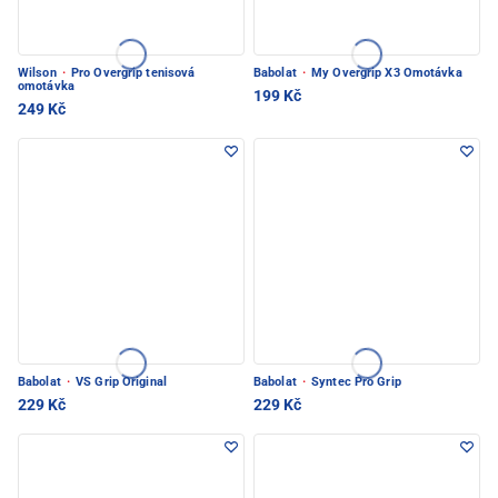
Wilson
·
Pro Overgrip tenisová
Babolat
·
My Overgrip X3 Omotávka
omotávka
199 Kč
249 Kč
Babolat
·
VS Grip Original
Babolat
·
Syntec Pro Grip
229 Kč
229 Kč