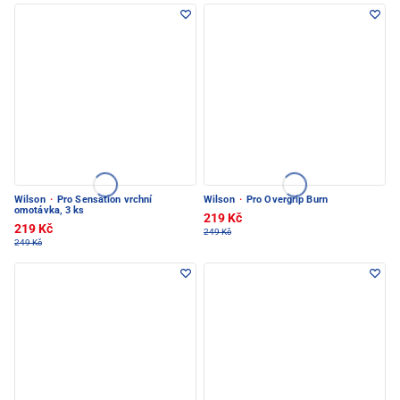
Wilson
·
Pro Sensation vrchní
Wilson
·
Pro Overgrip Burn
omotávka, 3 ks
219 Kč
219 Kč
249 Kč
249 Kč