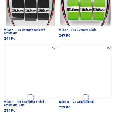
Wilson
·
Pro Overgrip tenisová
Wilson
·
Pro Overgrip Blade
omotávka
249 Kč
249 Kč
Wilson
·
Pro Sensation vrchní
Babolat
·
VS Grip Original
omotávka, 3 ks
219 Kč
219 Kč