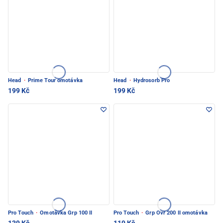
Head
·
Prime Tour omotávka
Head
·
Hydrosorb Pro
199 Kč
199 Kč
Pro Touch
·
Omotávka Grp 100 II
Pro Touch
·
Grp Ovr 200 II omotávka