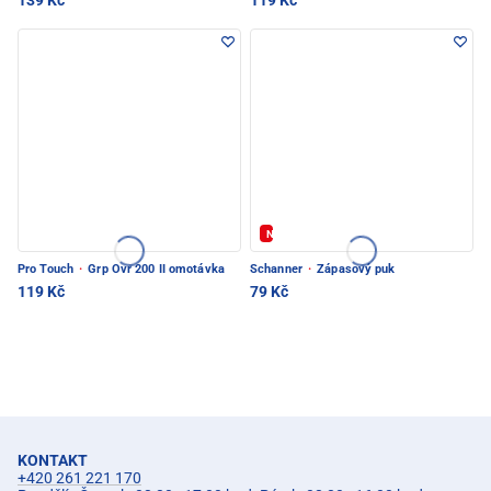
139 Kč
119 Kč
Novinka
Pro Touch
·
Grp Ovr 200 II omotávka
Schanner
·
Zápasový puk
119 Kč
79 Kč
KONTAKT
+420 261 221 170