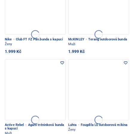
Nike
·
Club FT FZ Pán.bunda s kapucí
McKINLEY
·
Terang outdoorová bunda
Ženy
Muži
1.999 Kč
1.999 Kč
Active Rebel
·
Agaro tréninková bunda
Luhta
·
Fougdila LE outdoorová mikina
s kapucí
Ženy
Muži