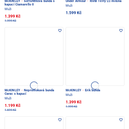
McKINLEY
·
Softshellová bunda s
Under Armour
·
Rival Terry LC mikina
kapucí Ciamarello II
Muži
Muži
1.599 Kč
1.399 Kč
1.999 Kč
McKINLEY
·
Nepromokavá bunda
McKINLEY
·
Erik bunda
Carac s kapucí
Muži
Muži
1.399 Kč
1.199 Kč
1.999 Kč
1.699 Kč