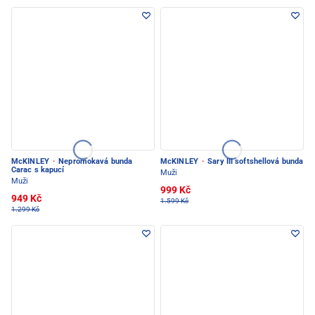
McKINLEY
·
Nepromokavá bunda
McKINLEY
·
Sary III softshellová bunda
Carac s kapucí
Muži
Muži
999 Kč
949 Kč
1.599 Kč
1.299 Kč