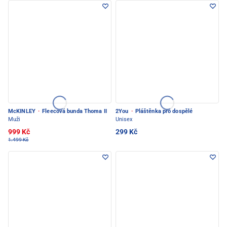
McKINLEY
·
Fleecová bunda Thoma II
2You
·
Pláštěnka pro dospělé
Muži
Unisex
999 Kč
299 Kč
1.499 Kč