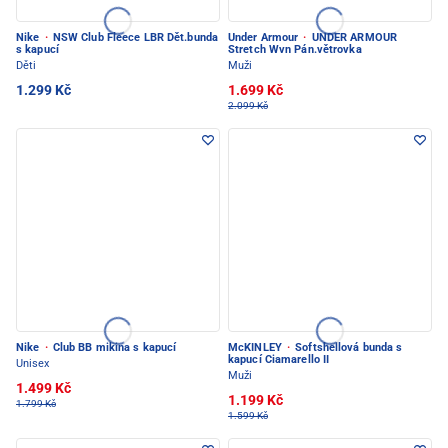
Nike
·
NSW Club Fleece LBR Dět.bunda
Under Armour
·
UNDER ARMOUR
s kapucí
Stretch Wvn Pán.větrovka
Děti
Muži
1.299 Kč
1.699 Kč
2.099 Kč
Nike
·
Club BB mikina s kapucí
McKINLEY
·
Softshellová bunda s
kapucí Ciamarello II
Unisex
Muži
1.499 Kč
1.199 Kč
1.799 Kč
1.599 Kč