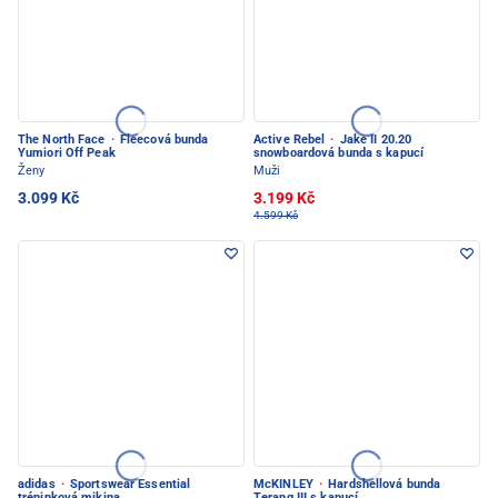
The North Face
·
Fleecová bunda
Active Rebel
·
Jake II 20.20
Yumiori Off Peak
snowboardová bunda s kapucí
Ženy
Muži
3.099 Kč
3.199 Kč
4.599 Kč
adidas
·
Sportswear Essential
McKINLEY
·
Hardshellová bunda
tréninková mikina
Terang III s kapucí