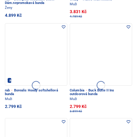
Dám.nepromokavá bunda
Muži
Ženy
3.831 Kč
4.899 Kč
4.789 Kč
Rab - PEC POD SNĚŽKOU
rab
·
Borealis Hoody softshellová
Columbia
·
Buck Butte II Ins
bunda
outdoorová bunda
Muži
Muži
2.799 Kč
2.799 Kč
3.899 Kč