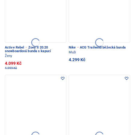
Active Rebel
·
Zoey II 20.20
Nike
·
ACG Trailwind běžecká bunda
snowboardová bunda s kapucí
Muži
Ženy
4.299 Kč
4.099 Kč
4.999 Kč