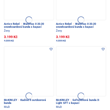
Active Rebel
·
Waterloo II 20.20
Active Rebel
·
Waterloo II 20.20
snowboardová bunda s kapucí
snowboardová bunda s kapucí
Ženy
Ženy
3.199 Kč
3.199 Kč
4.599 Kč
4.599 Kč
McKINLEY
·
Kadino II outdoorová
McKINLEY
·
Softshellová bunda X-
bunda
Light SFT s kapucí
Muži
Muži