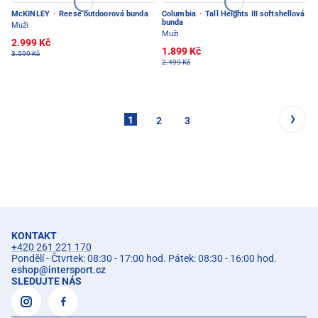
McKINLEY
·
Reese outdoorová bunda
Columbia
·
Tall Heights III softshellová
bunda
Muži
Muži
2.999 Kč
1.899 Kč
3.599 Kč
2.499 Kč
1
2
3
KONTAKT
+420 261 221 170
Pondělí - Čtvrtek: 08:30 - 17:00 hod. Pátek: 08:30 - 16:00 hod.
eshop
@
intersport.cz
SLEDUJTE NÁS