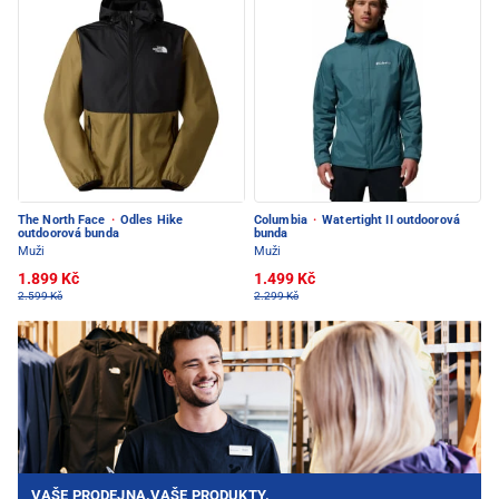
The North Face
·
Odles Hike
Columbia
·
Watertight II outdoorová
outdoorová bunda
bunda
Muži
Muži
1.899 Kč
1.499 Kč
2.599 Kč
2.299 Kč
VAŠE PRODEJNA.VAŠE PRODUKTY.