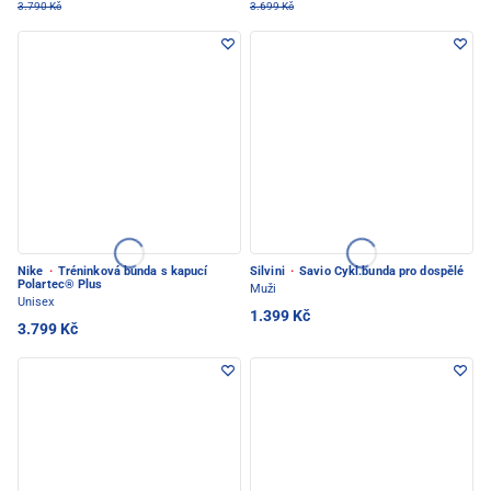
3.790 Kč
3.699 Kč
Nike
·
Tréninková bunda s kapucí
Silvini
·
Savio Cykl.bunda pro dospělé
Polartec® Plus
Muži
Unisex
1.399 Kč
3.799 Kč