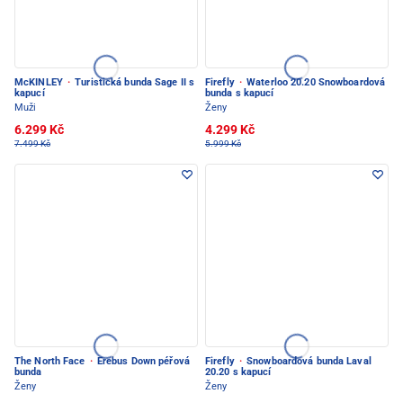
McKINLEY
·
Turistická bunda Sage II s
Firefly
·
Waterloo 20.20 Snowboardová
kapucí
bunda s kapucí
Muži
Ženy
6.299 Kč
4.299 Kč
7.499 Kč
5.999 Kč
The North Face
·
Erebus Down péřová
Firefly
·
Snowboardová bunda Laval
bunda
20.20 s kapucí
Ženy
Ženy