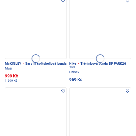
McKINLEY
·
Sary III softshellová bunda
Nike
·
Tréninková bunda DF PARK26
TRK
Muži
Unisex
999 Kč
969 Kč
1.599 Kč