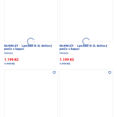
McKINLEY
·
Lambaol III 2L dešťový
McKINLEY
·
Lambaol III 2L dešťový
pončo s kapucí
pončo s kapucí
Unisex
Unisex
1.199 Kč
1.199 Kč
1.499 Kč
1.499 Kč