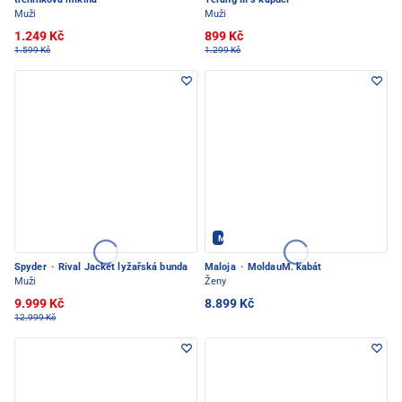
Muži
Muži
1.249 Kč
899 Kč
1.599 Kč
1.299 Kč
Maloja - PEC POD SNĚŽKOU
Spyder
·
Rival Jacket lyžařská bunda
Maloja
·
MoldauM. kabát
Muži
Ženy
9.999 Kč
8.899 Kč
12.999 Kč