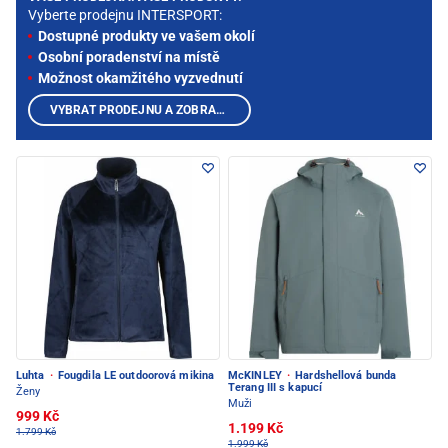
Vyberte prodejnu INTERSPORT:
Dostupné produkty ve vašem okolí
Osobní poradenství na místě
Možnost okamžitého vyzvednutí
VYBRAT PRODEJNU A ZOBRAZIT PRODUKTY
Luhta
·
Fougdila LE outdoorová mikina
McKINLEY
·
Hardshellová bunda
Terang III s kapucí
Ženy
Muži
999 Kč
1.199 Kč
1.799 Kč
1.999 Kč