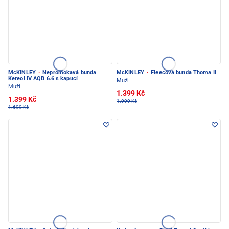
McKINLEY
·
Nepromokavá bunda
McKINLEY
·
Fleecová bunda Thoma II
Kereol IV AQB 6.6 s kapucí
Muži
Muži
1.399 Kč
1.399 Kč
1.999 Kč
1.699 Kč