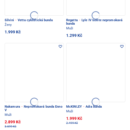
Silvini
·
Vetta cyklistická bunda
Regatta
·
Lyle IV Isolite nepromokavá
bunda
Ženy
Muži
1.999 Kč
1.299 Kč
Nakamura
·
Nepromokavá bunda Enno
McKINLEY
·
Adia bunda
V
Muži
Muži
1.999 Kč
2.899 Kč
2.499 Kč
3.699 Kč