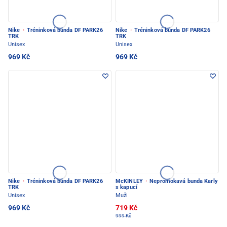
Nike
·
Tréninková bunda DF PARK26
Nike
·
Tréninková bunda DF PARK26
TRK
TRK
Unisex
Unisex
969 Kč
969 Kč
Nike
·
Tréninková bunda DF PARK26
McKINLEY
·
Nepromokavá bunda Karly
TRK
s kapucí
Unisex
Muži
969 Kč
719 Kč
999 Kč