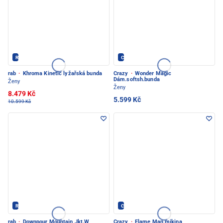
Rab - PEC POD SNĚŽKOU
Crazy - PEC POD SNĚŽKOU
rab
·
Khroma Kinetic lyžařská bunda
Crazy
·
Wonder Magic
Dám.softsh.bunda
Ženy
Ženy
8.479 Kč
5.599 Kč
10.599 Kč
Rab - PEC POD SNĚŽKOU
Crazy - PEC POD SNĚŽKOU
rab
·
Downpour Mountain Jkt.W
Crazy
·
Flame Man mikina