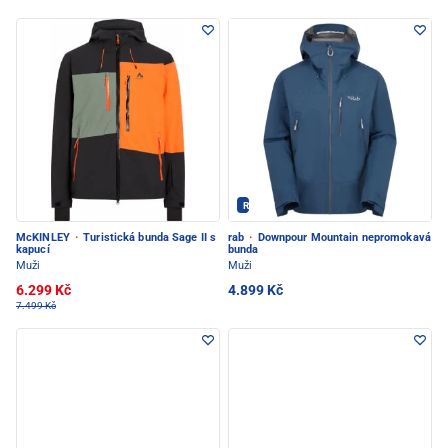
Rab - PEC POD SNĚŽKOU
McKINLEY
·
Turistická bunda Sage II s
rab
·
Downpour Mountain nepromokavá
kapucí
bunda
Muži
Muži
6.299 Kč
4.899 Kč
7.499 Kč