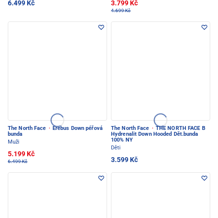
6.499 Kč
3.799 Kč
4.699 Kč
The North Face
·
Erebus Down péřová
The North Face
·
THE NORTH FACE B
bunda
Hydrenalit Down Hooded Dět.bunda
100% NY
Muži
Děti
5.199 Kč
3.599 Kč
6.499 Kč