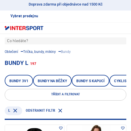
Doprava zdarma při objednávce nad 1500 Kč
Vybrat prodejnu
Co hledáte?
Oblečení
Trička, bundy, mikiny
Bundy
BUNDY L
197
BUNDY 3V1
BUNDY NA BĚŽKY
BUNDY S KAPUCÍ
CYKLISTI
TŘÍDIT A FILTROVAT
L
ODSTRANIT FILTR