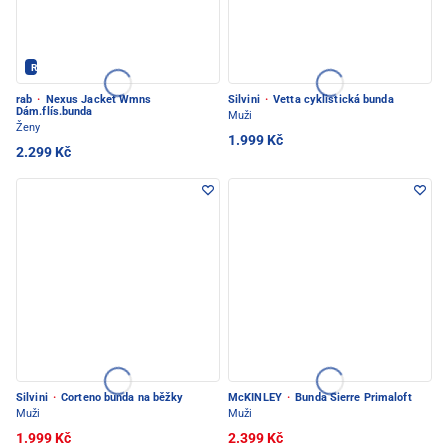
Rab - PEC POD SNĚŽKOU
rab
·
Nexus Jacket Wmns
Silvini
·
Vetta cyklistická bunda
Dám.flís.bunda
Muži
Ženy
1.999 Kč
2.299 Kč
Silvini
·
Corteno bunda na běžky
McKINLEY
·
Bunda Sierre Primaloft
Muži
Muži
1.999 Kč
2.399 Kč