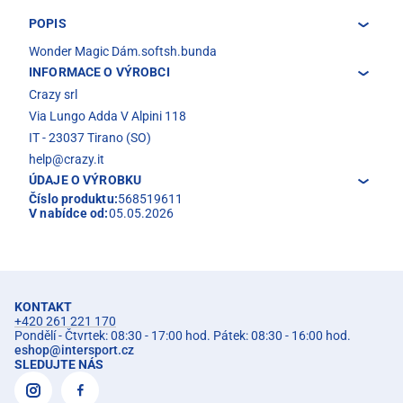
POPIS
Wonder Magic Dám.softsh.bunda
INFORMACE O VÝROBCI
Crazy srl
Via Lungo Adda V Alpini 118
IT - 23037 Tirano (SO)
help@crazy.it
ÚDAJE O VÝROBKU
Číslo produktu:
568519611
V nabídce od:
05.05.2026
KONTAKT
+420 261 221 170
Pondělí - Čtvrtek: 08:30 - 17:00 hod. Pátek: 08:30 - 16:00 hod.
eshop
@
intersport.cz
SLEDUJTE NÁS