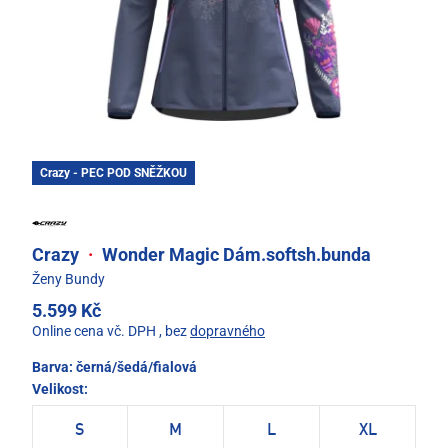
Crazy - PEC POD SNĚŽKOU
Crazy
·
Wonder Magic Dám.softsh.bunda
Ženy Bundy
5.599 Kč
Online cena vč. DPH
, bez
dopravného
Barva:
černá/šedá/fialová
Velikost:
S
M
L
XL