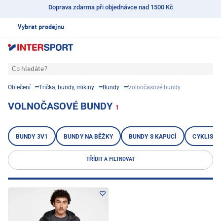
Doprava zdarma při objednávce nad 1500 Kč
Vybrat prodejnu
Co hledáte?
Oblečení
Trička, bundy, mikiny
Bundy
Volnočasové bundy
VOLNOČASOVÉ BUNDY
1
BUNDY 3V1
BUNDY NA BĚŽKY
BUNDY S KAPUCÍ
CYKLISTI
TŘÍDIT A FILTROVAT