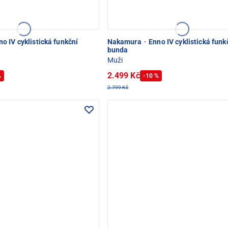
o IV cyklistická funkční
Nakamura
·
Enno IV cyklistická funk
bunda
Muži
2.499 Kč
%
-10 %
2.799 Kč