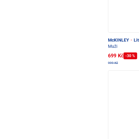
McKINLEY
·
Lit
Muži
699 Kč
-30 %
999 Kč