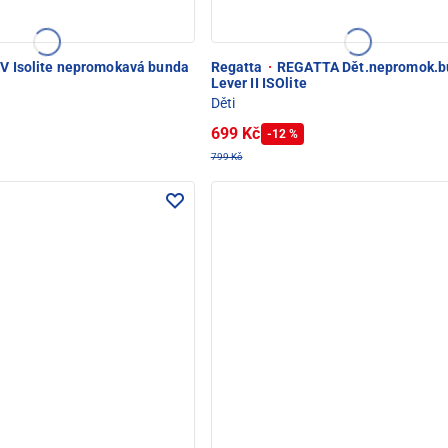
IV Isolite nepromokavá bunda
Regatta
·
REGATTA Dět.nepromok.b
Lever II ISOlite
Děti
699 Kč
-12 %
799 Kč