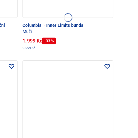
ční
Columbia
·
Inner Limits bunda
Muži
1.999 Kč
-33 %
2.999 Kč