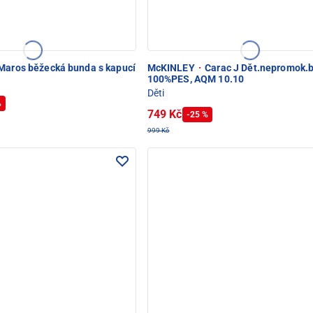
Maros běžecká bunda s kapucí
McKINLEY
·
Carac J Dět.nepromok.
100%PES, AQM 10.10
Děti
%
749 Kč
-25 %
999 Kč