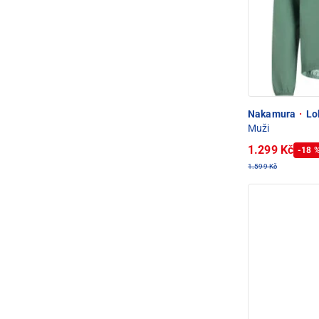
Nakamura
·
Lok
Muži
1.299 Kč
-18 
1.599 Kč