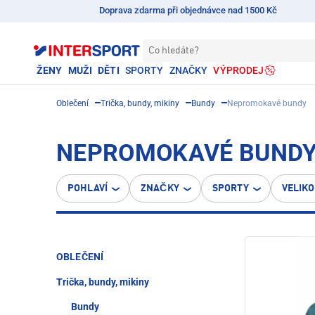
Doprava zdarma při objednávce nad 1500 Kč
Co hledáte?
ŽENY
MUŽI
DĚTI
SPORTY
ZNAČKY
VÝPRODEJ
Oblečení
Trička, bundy, mikiny
Bundy
Nepromokavé bundy
NEPROMOKAVÉ BUND
POHLAVÍ
ZNAČKY
SPORTY
VELIK
OBLEČENÍ
Trička, bundy, mikiny
Bundy