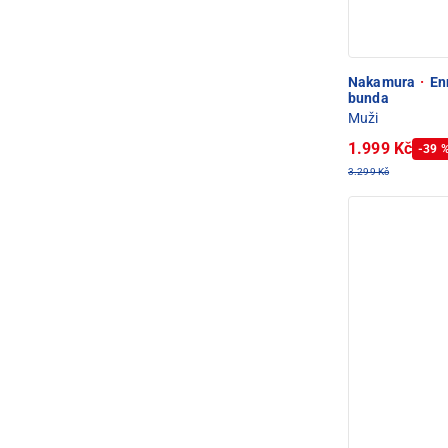
Nakamura
·
Enn
bunda
Muži
1.999 Kč
-39 
3.299 Kč