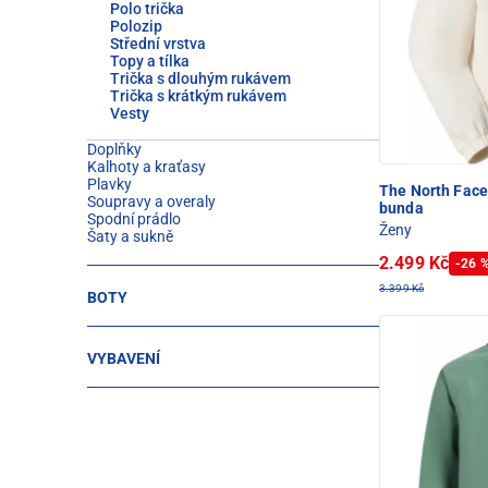
Polo trička
Polozip
Střední vrstva
Topy a tílka
Trička s dlouhým rukávem
Trička s krátkým rukávem
Vesty
Doplňky
Kalhoty a kraťasy
Plavky
The North Fac
Soupravy a overaly
bunda
Spodní prádlo
Ženy
Šaty a sukně
2.499 Kč
-26 
3.399 Kč
BOTY
VYBAVENÍ