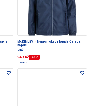
rac s
McKINLEY
·
Nepromokavá bunda Carac s
kapucí
Muži
949 Kč
-26 %
1.299 Kč