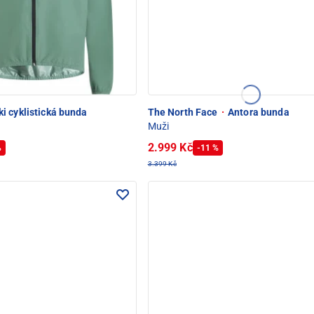
i cyklistická bunda
The North Face
·
Antora bunda
Muži
2.999 Kč
%
-11 %
3.399 Kč