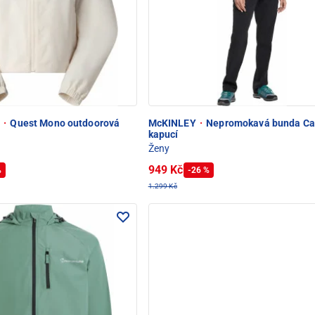
e
·
Quest Mono outdoorová
McKINLEY
·
Nepromokavá bunda Ca
kapucí
Ženy
949 Kč
%
-26 %
1.299 Kč