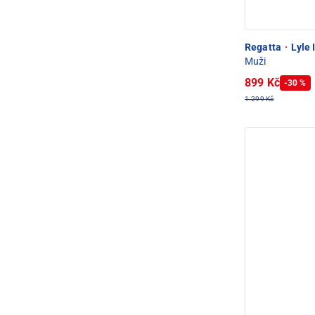
Regatta
·
Lyle 
Muži
899 Kč
-30 %
1.299 Kč