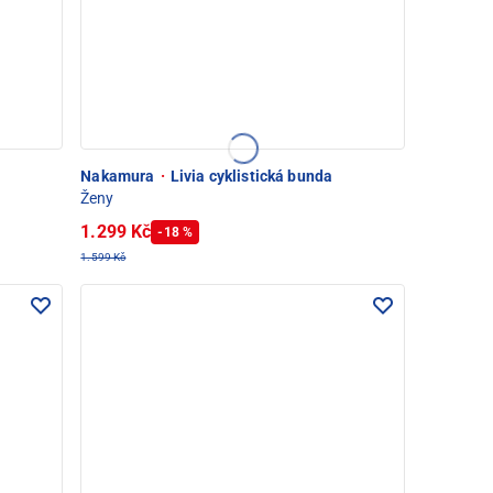
Nakamura
·
Livia cyklistická bunda
Ženy
1.299 Kč
-18 %
1.599 Kč