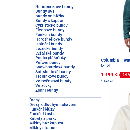
Nepromokavé bundy
Bundy 3v1
Bundy na běžky
Bundy s kapucí
Cyklistické bundy
Fleecové bundy
Funkční bundy
Hardshellové bundy
Izolační bundy
Lezecké bundy
Lyžařské bundy
Pončo pláštěnky
Columbia
·
Wat
Péřové bundy
Muži
Snowboardové bundy
Softshellové bundy
1.499 Kč
-34 
Tréninkové bundy
Volnočasové bundy
2.299 Kč
Větrovky
Zimní bundy
Dresy
Dresy s dlouhým rukávem
Funkční blůzy
Funkční košile
Kabáty a parky
Mikiny bez kapuce
Mikiny s kapucí