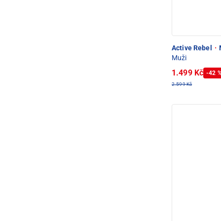
Active Rebel
·
Muži
1.499 Kč
-42 
2.599 Kč