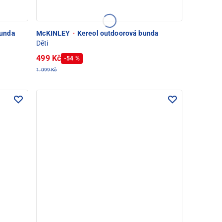
unda
McKINLEY
·
Kereol outdoorová bunda
Děti
499 Kč
-54 %
1.099 Kč