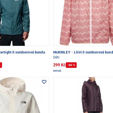
ertight II outdoorová bunda
McKINLEY
·
Litiri II outdoorová bun
Děti
299 Kč
%
-66 %
899 Kč