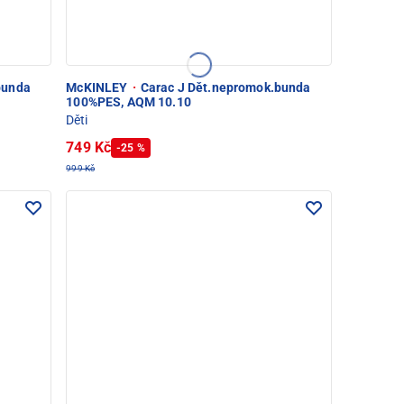
bunda
McKINLEY
·
Carac J Dět.nepromok.bunda
100%PES, AQM 10.10
Děti
749 Kč
-25 %
999 Kč