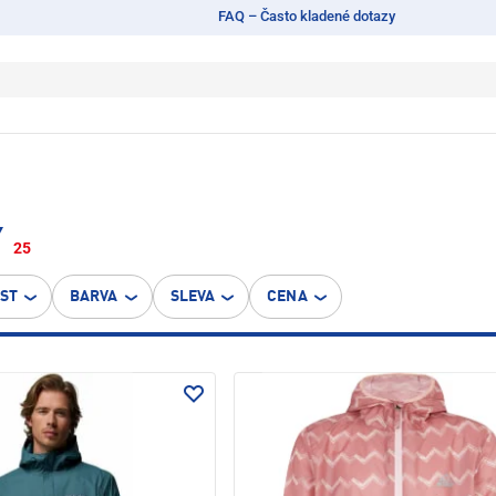
FAQ – Často kladené dotazy
Y
25
OST
BARVA
SLEVA
CENA