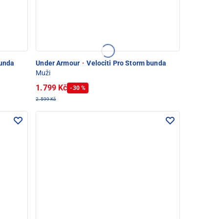
bunda
Under Armour
·
Velociti Pro Storm bunda
Muži
1.799 Kč
-30 %
2.599 Kč