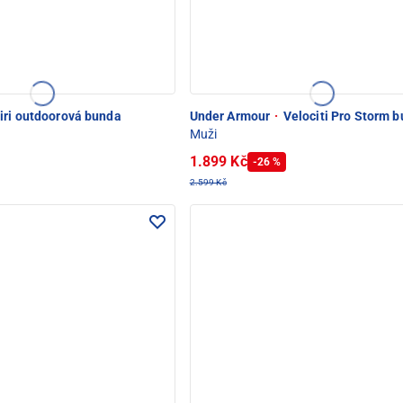
iri outdoorová bunda
Under Armour
·
Velociti Pro Storm 
Muži
1.899 Kč
-26 %
2.599 Kč