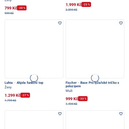
Ženy
1.999 Kč
-23 %
799 Kč
-20 %
2.599 Kč
999 Kč
Luhta
·
Ahjola funkční top
Fischer
·
Base Pro lyžařské tričko s
polozipem
Ženy
Muži
1.299 Kč
-27 %
999 Kč
-33 %
1.799 Kč
1.499 Kč