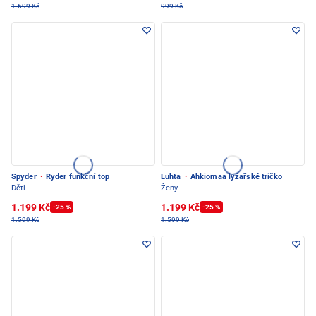
1.699 Kč
999 Kč
Spyder
·
Ryder funkční top
Luhta
·
Ahkiomaa lyžařské tričko
Děti
Ženy
1.199 Kč
1.199 Kč
-25 %
-25 %
1.599 Kč
1.599 Kč