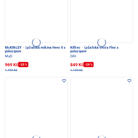
McKINLEY
·
Lyžařská mikina Hero II s
Killtec
·
Lyžařská vesta Flex s
polozipem
polozipem
Muži
Děti
969 Kč
849 Kč
-35 %
-29 %
1.499 Kč
1.199 Kč