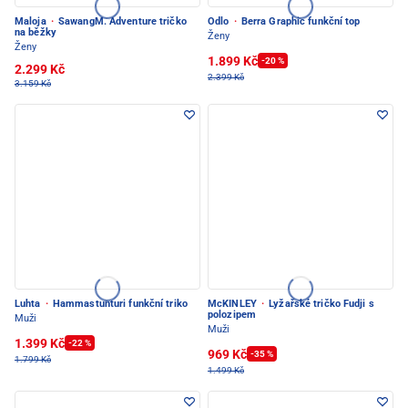
Maloja
·
SawangM. Adventure tričko
Odlo
·
Berra Graphic funkční top
na běžky
Ženy
Ženy
1.899 Kč
-20 %
2.299 Kč
2.399 Kč
3.159 Kč
Luhta
·
Hammastunturi funkční triko
McKINLEY
·
Lyžařské tričko Fudji s
polozipem
Muži
Muži
1.399 Kč
-22 %
969 Kč
-35 %
1.799 Kč
1.499 Kč