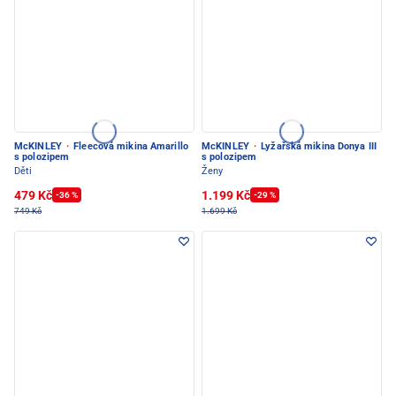
McKINLEY
·
Fleecová mikina Amarillo
McKINLEY
·
Lyžařská mikina Donya III
s polozipem
s polozipem
Děti
Ženy
479 Kč
1.199 Kč
-36 %
-29 %
749 Kč
1.699 Kč