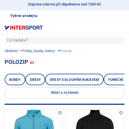
Doprava zdarma při objednávce nad 1500 Kč
Vybrat prodejnu
Co hledáte?
Oblečení
Trička, bundy, mikiny
Polozip
POLOZIP
63
BUNDY
DRESY
DRESY S DLOUHÝM RUKÁVEM
FUNKČNÍ BL
TŘÍDIT A FILTROVAT