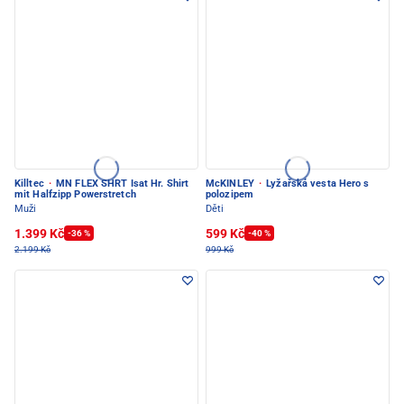
Killtec
·
MN FLEX SHRT Isat Hr. Shirt
McKINLEY
·
Lyžařská vesta Hero s
mit Halfzipp Powerstretch
polozipem
Muži
Děti
1.399 Kč
599 Kč
-36 %
-40 %
2.199 Kč
999 Kč