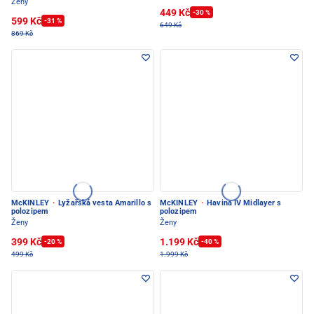
Ženy
449 Kč
-30 %
599 Kč
-31 %
649 Kč
869 Kč
McKINLEY
·
Lyžařská vesta Amarillo s
McKINLEY
·
Havina IV Midlayer s
polozipem
polozipem
Ženy
Ženy
399 Kč
1.199 Kč
-20 %
-40 %
499 Kč
1.999 Kč