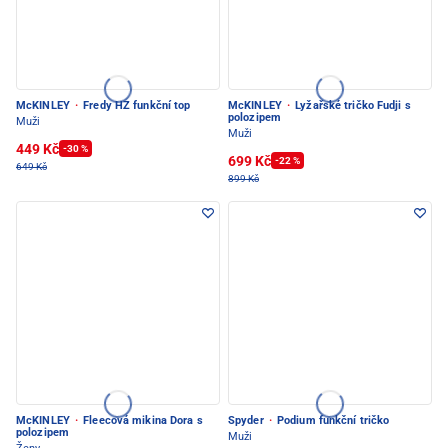
McKINLEY
·
Fredy HZ funkční top
McKINLEY
·
Lyžařské tričko Fudji s
polozipem
Muži
Muži
449 Kč
-30 %
699 Kč
-22 %
649 Kč
899 Kč
McKINLEY
·
Fleecová mikina Dora s
Spyder
·
Podium funkční tričko
polozipem
Muži