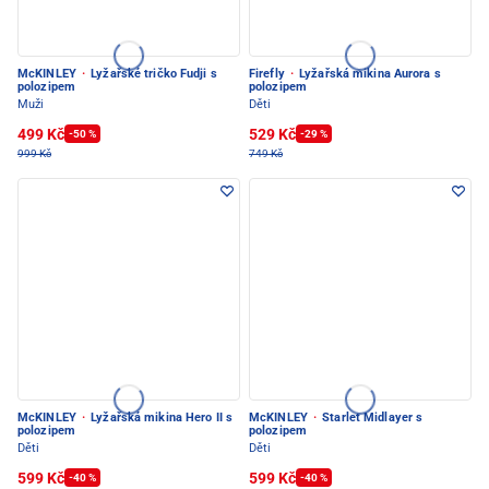
McKINLEY
·
Lyžařské tričko Fudji s
Firefly
·
Lyžařská mikina Aurora s
polozipem
polozipem
Muži
Děti
499 Kč
529 Kč
-50 %
-29 %
999 Kč
749 Kč
McKINLEY
·
Lyžařská mikina Hero II s
McKINLEY
·
Starlet Midlayer s
polozipem
polozipem
Děti
Děti
599 Kč
599 Kč
-40 %
-40 %