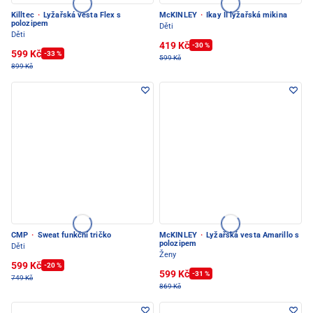
Killtec
·
Lyžařská vesta Flex s
McKINLEY
·
Ikay II lyžařská mikina
polozipem
Děti
Děti
419 Kč
-30 %
599 Kč
-33 %
599 Kč
899 Kč
CMP
·
Sweat funkční tričko
McKINLEY
·
Lyžařská vesta Amarillo s
polozipem
Děti
Ženy
599 Kč
-20 %
599 Kč
-31 %
749 Kč
869 Kč