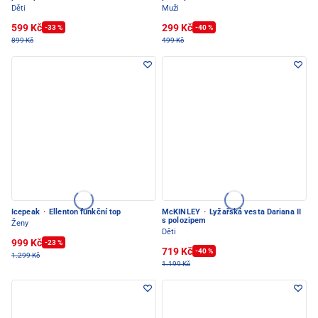
Děti
Muži
599 Kč
299 Kč
-33 %
-40 %
899 Kč
499 Kč
Icepeak
·
Ellenton funkční top
McKINLEY
·
Lyžařská vesta Dariana II
s polozipem
Ženy
Děti
999 Kč
-23 %
719 Kč
-40 %
1.299 Kč
1.199 Kč