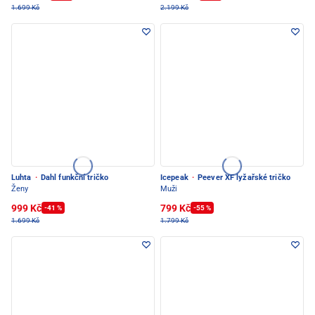
1.699 Kč
2.199 Kč
Luhta
·
Dahl funkční tričko
Icepeak
·
Peever XF lyžařské tričko
Ženy
Muži
999 Kč
799 Kč
-41 %
-55 %
1.699 Kč
1.799 Kč