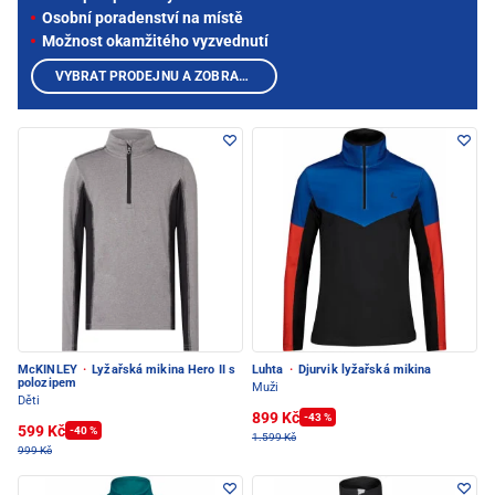
Osobní poradenství na místě
Možnost okamžitého vyzvednutí
VYBRAT PRODEJNU A ZOBRAZIT PRODUKTY
McKINLEY
·
Lyžařská mikina Hero II s
Luhta
·
Djurvik lyžařská mikina
polozipem
Muži
Děti
899 Kč
-43 %
599 Kč
-40 %
1.599 Kč
999 Kč