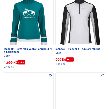
Icepeak
·
Lyžařská vesta Paragould XF
Icepeak
·
Peever XF funkční mikina
s polozipem
Muži
Ženy
999 Kč
-37 %
1.699 Kč
-32 %
1.599 Kč
2.499 Kč