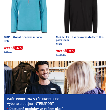
CMP
·
Sweat fleecová mikina
McKINLEY
·
Lyžařská vesta Hero III s
polozipem
Děti
Muži
499 Kč
-23 %
969 Kč
-35 %
649 Kč
1.499 Kč
VAŠE PRODEJNA.VAŠE PRODUKTY.
Vyberte prodejnu INTERSPORT:
Dostupné produkty ve vašem okolí