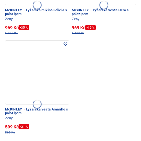
McKINLEY
·
Lyžařská mikina Felicia s
McKINLEY
·
Lyžařská vesta Hero s
polozipem
polozipem
Ženy
Ženy
969 Kč
969 Kč
-35 %
-19 %
1.499 Kč
1.199 Kč
McKINLEY
·
Lyžařská vesta Amarillo s
polozipem
Ženy
599 Kč
-31 %
869 Kč