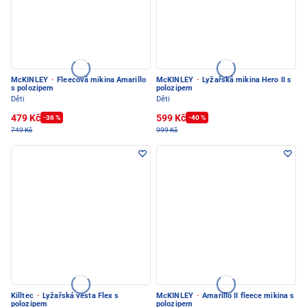
McKINLEY
·
Fleecová mikina Amarillo
McKINLEY
·
Lyžařská mikina Hero II s
s polozipem
polozipem
Děti
Děti
479 Kč
599 Kč
-36 %
-40 %
749 Kč
999 Kč
Killtec
·
Lyžařská vesta Flex s
McKINLEY
·
Amarillo II fleece mikina s
polozipem
polozipem