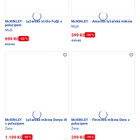
McKINLEY
·
Lyžařské tričko Fudji s
McKINLEY
·
Amarillo lyžařská mikina
polozipem
Muži
Muži
399 Kč
-20 %
699 Kč
-22 %
499 Kč
899 Kč
McKINLEY
·
Lyžařská mikina Donya III
McKINLEY
·
Fleecová mikina Dora s
s polozipem
polozipem
Ženy
Ženy
1.199 Kč
299 Kč
-29 %
-70 %