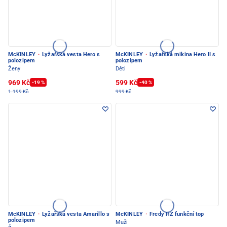
McKINLEY
·
Lyžařská vesta Hero s
McKINLEY
·
Lyžařská mikina Hero II s
polozipem
polozipem
Ženy
Děti
969 Kč
599 Kč
-19 %
-40 %
1.199 Kč
999 Kč
McKINLEY
·
Lyžařská vesta Amarillo s
McKINLEY
·
Fredy HZ funkční top
polozipem
Muži