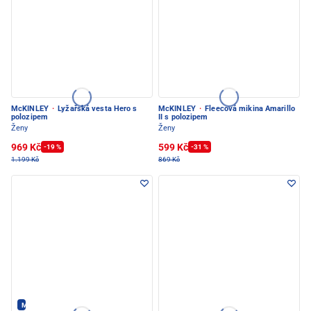
McKINLEY
·
Lyžařská vesta Hero s
McKINLEY
·
Fleecová mikina Amarillo
polozipem
II s polozipem
Ženy
Ženy
969 Kč
599 Kč
-19 %
-31 %
1.199 Kč
869 Kč
Maloja - PEC POD SNĚŽKOU