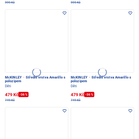
999 Kč
999 Kč
McKINLEY
·
Střední vrstva Amarillo s
McKINLEY
·
Střední vrstva Amarillo s
polozipem
polozipem
Děti
Děti
479 Kč
479 Kč
-36 %
-36 %
749 Kč
749 Kč