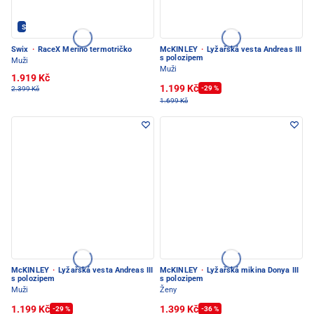
SWIX - PEC POD SNĚŽKOU
Swix
·
RaceX Merino termotričko
McKINLEY
·
Lyžařská vesta Andreas III
s polozipem
Muži
Muži
1.919 Kč
1.199 Kč
-29 %
2.399 Kč
1.699 Kč
McKINLEY
·
Lyžařská vesta Andreas III
McKINLEY
·
Lyžařská mikina Donya III
s polozipem
s polozipem
Muži
Ženy
1.199 Kč
1.399 Kč
-29 %
-36 %