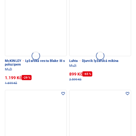
McKINLEY
·
Lyžařská vesta Blake III s
Luhta
·
Djurvik lyžařská mikina
polozipem
Muži
Muži
899 Kč
-65 %
1.199 Kč
-29 %
2.599 Kč
1.699 Kč