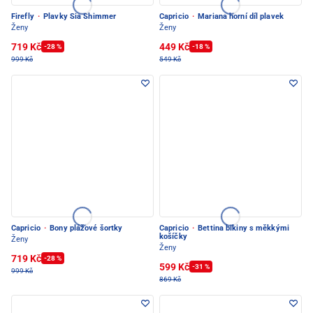
Firefly
·
Plavky Sia Shimmer
Capricio
·
Mariana horní díl plavek
Ženy
Ženy
719 Kč
449 Kč
-28 %
-18 %
999 Kč
549 Kč
Capricio
·
Bony plážové šortky
Capricio
·
Bettina bikiny s měkkými
košíčky
Ženy
Ženy
719 Kč
-28 %
599 Kč
-31 %
999 Kč
869 Kč