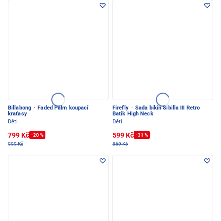
Billabong
·
Faded Palm koupací
Firefly
·
Sada bikin Sibilla III Retro
kraťasy
Batik High Neck
Děti
Děti
799 Kč
599 Kč
-20 %
-31 %
999 Kč
869 Kč