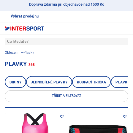
Doprava zdarma při objednávce nad 1500 Kč
Vybrat prodejnu
Co hledáte?
Oblečení
Plavky
PLAVKY
368
BIKINY
JEDNODÍLNÉ PLAVKY
KOUPACÍ TRIČKA
PLAVKY, 
TŘÍDIT A FILTROVAT