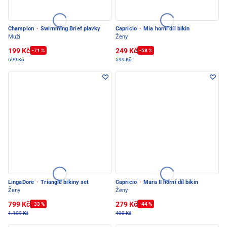
Champion
·
Swimming Brief plavky
Capricio
·
Mia horní díl bikin
Muži
Ženy
199 Kč
249 Kč
-71 %
-58 %
699 Kč
599 Kč
LingaDore
·
Triangle bikiny set
Capricio
·
Mara II horní díl bikin
Ženy
Ženy
799 Kč
279 Kč
-33 %
-44 %
1.199 Kč
499 Kč