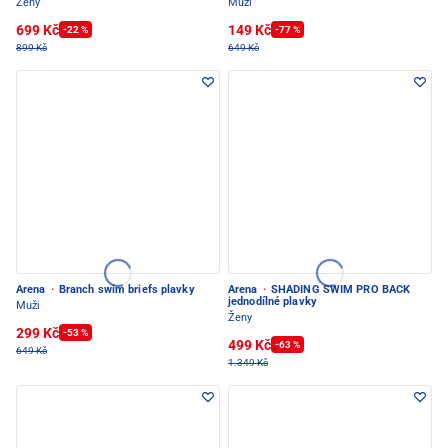
Ženy
Muži
699 Kč
149 Kč
-22 %
-77 %
899 Kč
649 Kč
Arena
·
Branch swim briefs plavky
Arena
·
SHADING SWIM PRO BACK
jednodílné plavky
Muži
Ženy
299 Kč
-53 %
499 Kč
-63 %
649 Kč
1.349 Kč