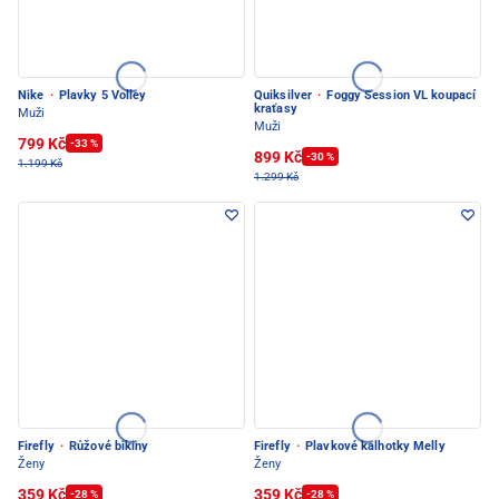
Nike
·
Plavky 5 Volley
Quiksilver
·
Foggy Session VL koupací
kraťasy
Muži
Muži
799 Kč
-33 %
899 Kč
-30 %
1.199 Kč
1.299 Kč
Firefly
·
Růžové bikiny
Firefly
·
Plavkové kalhotky Melly
Ženy
Ženy
359 Kč
359 Kč
-28 %
-28 %