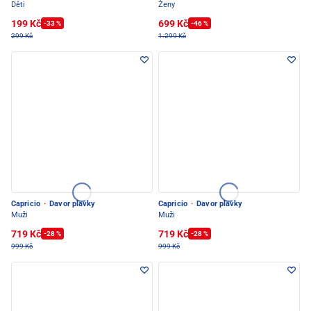
Děti
Ženy
199 Kč
699 Kč
-33 %
-46 %
299 Kč
1.299 Kč
Capricio
·
Davor plavky
Capricio
·
Davor plavky
Muži
Muži
719 Kč
719 Kč
-28 %
-28 %
999 Kč
999 Kč