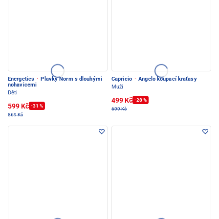
Energetics
·
Plavky Norm s dlouhými
Capricio
·
Angelo koupací kraťasy
nohavicemi
Muži
Děti
499 Kč
-28 %
599 Kč
-31 %
699 Kč
869 Kč