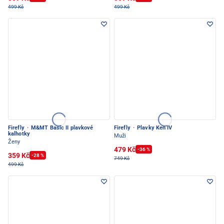
499 Kč
499 Kč
Firefly
·
M&MT Basic II plavkové
Firefly
·
Plavky Ken IV
kalhotky
Muži
Ženy
479 Kč
-36 %
359 Kč
-28 %
749 Kč
499 Kč