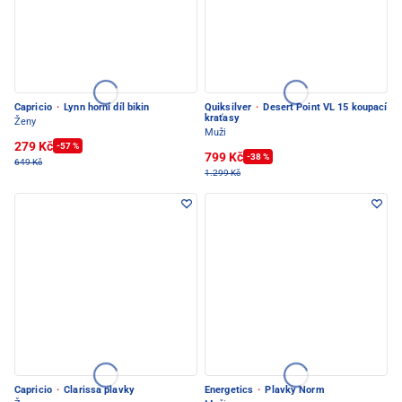
Capricio
·
Lynn horní díl bikin
Quiksilver
·
Desert Point VL 15 koupací
kraťasy
Ženy
Muži
279 Kč
-57 %
799 Kč
-38 %
649 Kč
1.299 Kč
Capricio
·
Clarissa plavky
Energetics
·
Plavky Norm