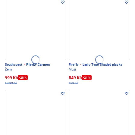
Southcoast
·
Plavky Carmen
Firefly
·
Lario Typo Shaded plavky
Ženy
Muži
999 Kč
549 Kč
-28 %
-21 %
1.399 Kč
699 Kč