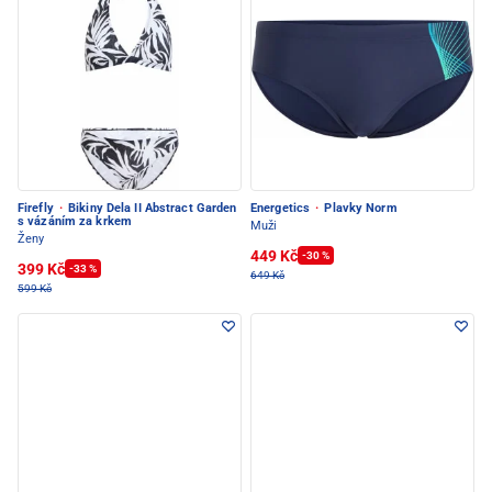
Firefly
·
Bikiny Dela II Abstract Garden
Energetics
·
Plavky Norm
s vázáním za krkem
Muži
Ženy
449 Kč
-30 %
399 Kč
-33 %
649 Kč
599 Kč