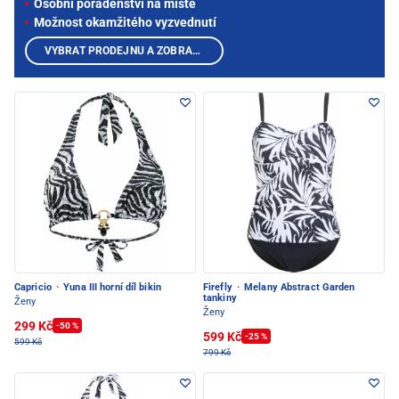
Osobní poradenství na místě
Možnost okamžitého vyzvednutí
VYBRAT PRODEJNU A ZOBRAZIT PRODUKTY
Capricio
·
Yuna III horní díl bikin
Firefly
·
Melany Abstract Garden
tankiny
Ženy
Ženy
299 Kč
-50 %
599 Kč
-25 %
599 Kč
799 Kč