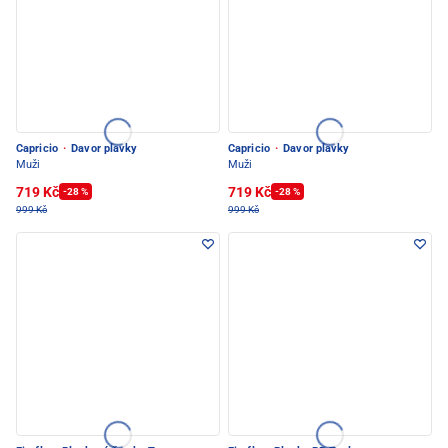
Capricio
·
Davor plavky
Capricio
·
Davor plavky
Muži
Muži
719 Kč
719 Kč
-28 %
-28 %
999 Kč
999 Kč