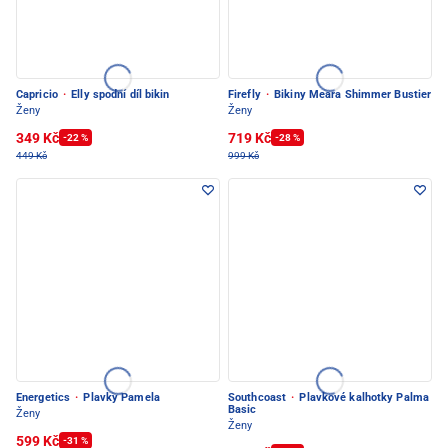
Capricio
·
Elly spodní díl bikin
Firefly
·
Bikiny Meara Shimmer Bustier
Ženy
Ženy
349 Kč
719 Kč
-22 %
-28 %
449 Kč
999 Kč
Energetics
·
Plavky Pamela
Southcoast
·
Plavkové kalhotky Palma
Basic
Ženy
Ženy
599 Kč
-31 %