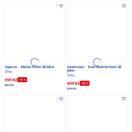
Capricio
·
Malies vrchní díl bikin
Southcoast
·
Dewi Bralette horní díl
bikin
Ženy
Ženy
599 Kč
-31 %
699 Kč
-22 %
869 Kč
899 Kč