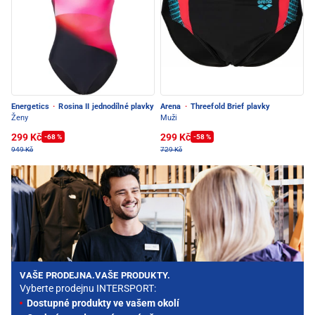
Energetics
·
Rosina II jednodílné plavky
Arena
·
Threefold Brief plavky
Ženy
Muži
299 Kč
299 Kč
-68 %
-58 %
949 Kč
729 Kč
VAŠE PRODEJNA.VAŠE PRODUKTY.
Vyberte prodejnu INTERSPORT:
Dostupné produkty ve vašem okolí