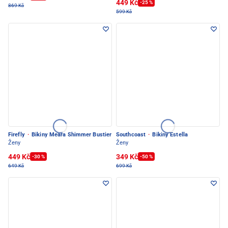
449 Kč
-25 %
869 Kč
599 Kč
Firefly
·
Bikiny Meara Shimmer Bustier
Southcoast
·
Bikiny Estella
Ženy
Ženy
449 Kč
349 Kč
-30 %
-50 %
649 Kč
699 Kč