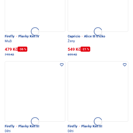
Firefly
·
Plavky Ken IV
Capricio
·
Alice III tričko
Muži
Ženy
479 Kč
549 Kč
-36 %
-21 %
749 Kč
699 Kč
Firefly
·
Plavky Ken III
Firefly
·
Plavky Ken III
Děti
Děti