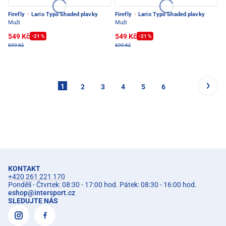
Firefly
·
Lario Typo Shaded plavky
Firefly
·
Lario Typo Shaded plavky
Muži
Muži
549 Kč
549 Kč
-21 %
-21 %
699 Kč
699 Kč
1
2
3
4
5
6
KONTAKT
+420 261 221 170
Pondělí - Čtvrtek: 08:30 - 17:00 hod. Pátek: 08:30 - 16:00 hod.
eshop
@
intersport.cz
SLEDUJTE NÁS