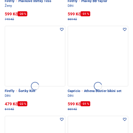
Firefly
·
Plavkové šortky Tess
Firefly
·
Plavky BB Taylor
Ženy
Děti
599 Kč
599 Kč
-20 %
-31 %
749 Kč
869 Kč
Firefly
·
Šortky Kim
Capricio
·
Athena Bustier bikini set
Děti
Děti
479 Kč
599 Kč
-22 %
-31 %
619 Kč
869 Kč