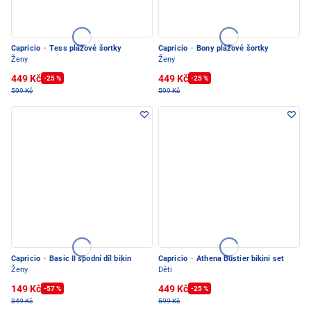
Capricio
·
Tess plážové šortky
Capricio
·
Bony plážové šortky
Ženy
Ženy
449 Kč
449 Kč
-25 %
-25 %
599 Kč
599 Kč
Capricio
·
Basic II spodní díl bikin
Capricio
·
Athena Bustier bikini set
Ženy
Děti
149 Kč
449 Kč
-57 %
-25 %
349 Kč
599 Kč