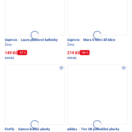
Capricio
·
Laura plavkové kalhotky
Capricio
·
Mara II horní díl bikin
Ženy
Ženy
149 Kč
219 Kč
-57 %
-56 %
349 Kč
499 Kč
Firefly
·
Samon krátké plavky
adidas
·
Tiro UB jednodílné plavky