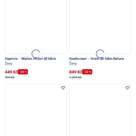
Capricio
·
Malies vrchní díl bikin
Southcoast
·
Horní díl bikin Raluca
Ženy
Ženy
449 Kč
849 Kč
-25 %
-22 %
599 Kč
1.099 Kč