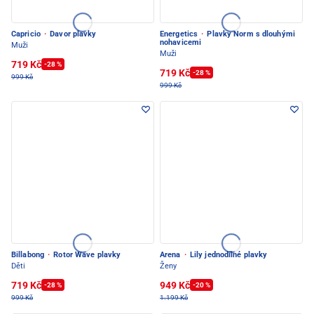
Capricio
·
Davor plavky
Energetics
·
Plavky Norm s dlouhými
nohavicemi
Muži
Muži
719 Kč
-28 %
719 Kč
-28 %
999 Kč
999 Kč
Billabong
·
Rotor Wave plavky
Arena
·
Lily jednodílné plavky
Děti
Ženy
719 Kč
949 Kč
-28 %
-20 %
999 Kč
1.199 Kč