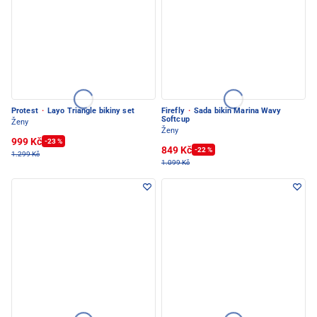
Protest
·
Layo Triangle bikiny set
Firefly
·
Sada bikin Marina Wavy
Softcup
Ženy
Ženy
999 Kč
-23 %
849 Kč
-22 %
1.299 Kč
1.099 Kč