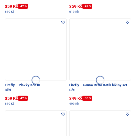
359 Kč
359 Kč
-42 %
-42 %
619 Kč
619 Kč
Firefly
·
Plavky Ken III
Firefly
·
Sanna Retro Batik bikiny set
Děti
Děti
359 Kč
349 Kč
-42 %
-30 %
619 Kč
499 Kč