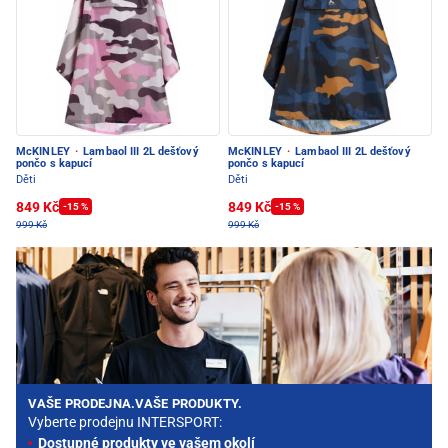
McKINLEY
·
Lambaol III 2L dešťový
McKINLEY
·
Lambaol III 2L dešťový
pončo s kapucí
pončo s kapucí
Děti
Děti
849 Kč
849 Kč
-15 %
-15 %
999 Kč
999 Kč
VAŠE PRODEJNA.VAŠE PRODUKTY.
Vyberte prodejnu INTERSPORT:
Dostupné produkty ve vašem okolí