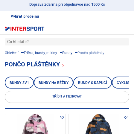
Doprava zdarma při objednávce nad 1500 Kč
Vybrat prodejnu
Co hledáte?
Oblečení
Trička, bundy, mikiny
Bundy
Pončo pláštěnky
PONČO PLÁŠTĚNKY
5
BUNDY 3V1
BUNDY NA BĚŽKY
BUNDY S KAPUCÍ
CYKLISTI
TŘÍDIT A FILTROVAT