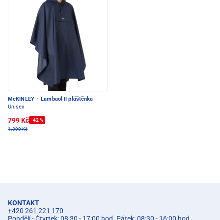
McKINLEY
·
Lambaol II pláštěnka
Unisex
799 Kč
-42 %
1.399 Kč
KONTAKT
+420 261 221 170
Pondělí - Čtvrtek: 08:30 - 17:00 hod. Pátek: 08:30 - 16:00 hod.