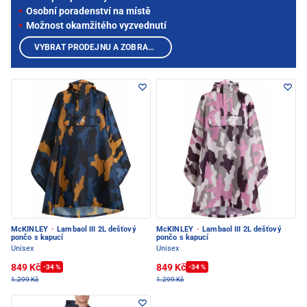
Osobní poradenství na místě
Možnost okamžitého vyzvednutí
VYBRAT PRODEJNU A ZOBRAZIT PRODUKTY
McKINLEY
·
Lambaol III 2L dešťový
McKINLEY
·
Lambaol III 2L dešťový
pončo s kapucí
pončo s kapucí
Unisex
Unisex
849 Kč
849 Kč
-34 %
-34 %
1.299 Kč
1.299 Kč