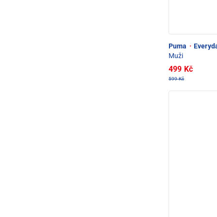
Puma
·
Everyda
Muži
499 Kč
599 Kč