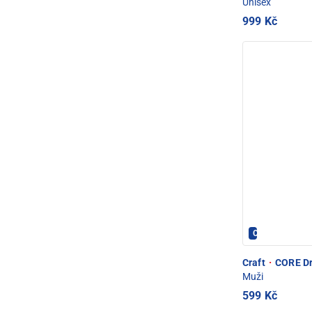
Unisex
999 Kč
CRAFT - PEC 
Craft
·
CORE Dry
Muži
599 Kč