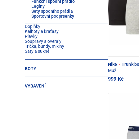
Funkční spodní prádlo
Legíny
Sety spodního prádla
Sportovní podprsenky
Doplňky
Kalhoty a kraťasy
Plavky
Soupravy a overaly
Trička, bundy, mikiny
Šaty a sukně
Nike
·
Trunk bo
BOTY
Muži
999 Kč
VYBAVENÍ