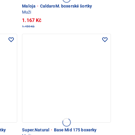
Maloja
·
CaldaroM. boxerské šortky
Muži
1.167 Kč
1.459 Kč
tky
Super.Natural
·
Base Mid 175 boxerky