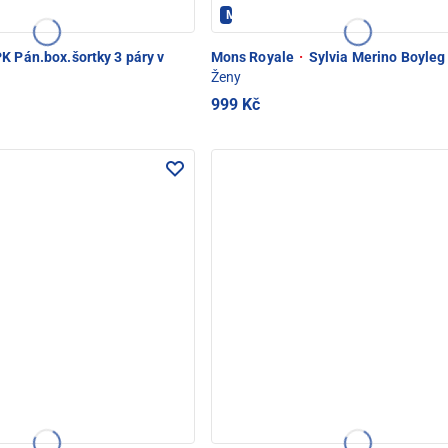
Mons Royale - PEC POD SNĚŽKOU
K Pán.box.šortky 3 páry v
Mons Royale
·
Sylvia Merino Boyleg
Ženy
999 Kč