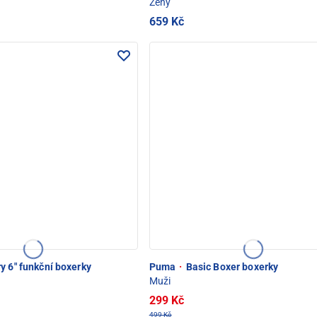
Ženy
659 Kč
POD SNĚŽKOU
 6" funkční boxerky
Puma
·
Basic Boxer boxerky
Muži
299 Kč
499 Kč