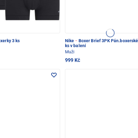
xerky 3 ks
Nike
·
Boxer Brief 3PK Pán.boxerské
ks v balení
Muži
999 Kč