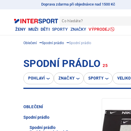
Doprava zdarma při objednávce nad 1500 Kč
Co hledáte?
ŽENY
MUŽI
DĚTI
SPORTY
ZNAČKY
VÝPRODEJ
Oblečení
Spodní prádlo
Spodní prádlo
SPODNÍ PRÁDLO
25
POHLAVÍ
ZNAČKY
SPORTY
VELIK
OBLEČENÍ
Spodní prádlo
Spodní prádlo