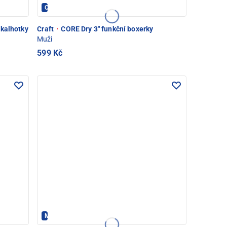
CRAFT - PEC POD SNĚŽKOU
 kalhotky
Craft
·
CORE Dry 3" funkční boxerky
Muži
599 Kč
Maloja - PEC POD SNĚŽKOU