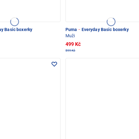
y Basic boxerky
Puma
·
Everyday Basic boxerky
Muži
499 Kč
599 Kč