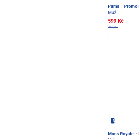
Puma
·
Promo P
Muži
599 Kč
799 Kč
Mons Royale 
Mons Royale
·