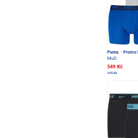
Puma
·
Promo b
Muži
549 Kč
749 Kč