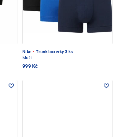
Nike
·
Trunk boxerky 3 ks
Muži
999 Kč