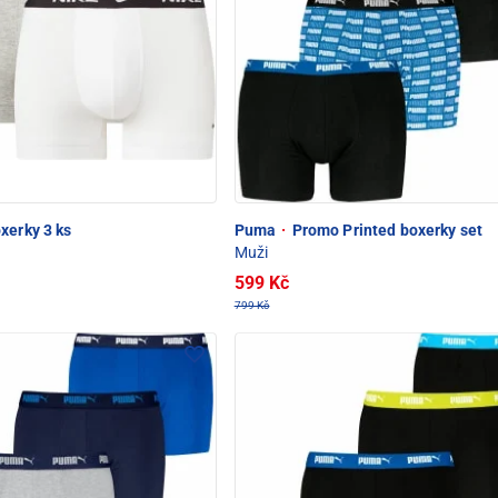
xerky 3 ks
Puma
·
Promo Printed boxerky set
Muži
599 Kč
799 Kč