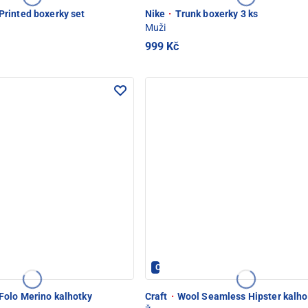
rinted boxerky set
Nike
·
Trunk boxerky 3 ks
Muži
999 Kč
- PEC POD SNĚŽKOU
CRAFT - PEC POD SNĚŽKOU
Folo Merino kalhotky
Craft
·
Wool Seamless Hipster kalho