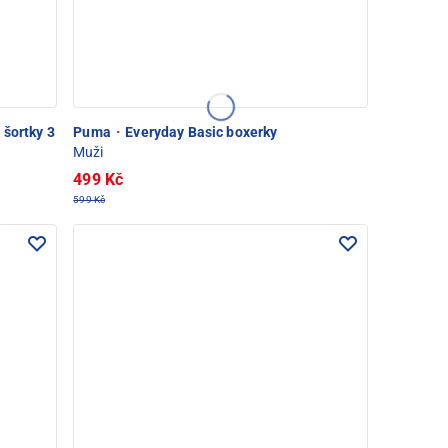
 šortky 3
Puma
·
Everyday Basic boxerky
Muži
499 Kč
599 Kč