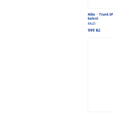
Nike
·
Trunk 3P
balení
Muži
999 Kč