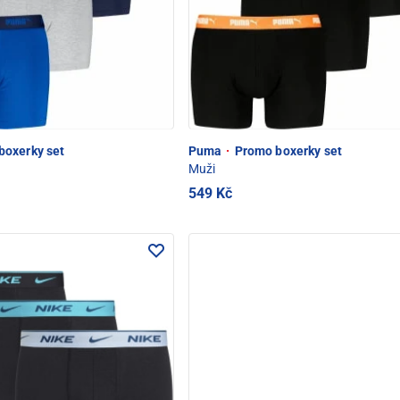
oxerky set
Puma
·
Promo boxerky set
Muži
549 Kč