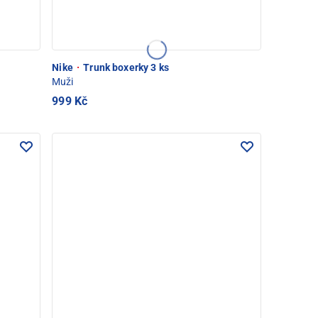
Nike
·
Trunk boxerky 3 ks
Muži
999 Kč