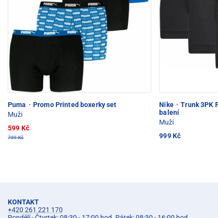
Puma
·
Promo Printed boxerky set
Nike
·
Trunk 3PK P
balení
Muži
Muži
599 Kč
999 Kč
799 Kč
KONTAKT
+420 261 221 170
Pondělí - Čtvrtek: 08:30 - 17:00 hod. Pátek: 08:30 - 16:00 hod.