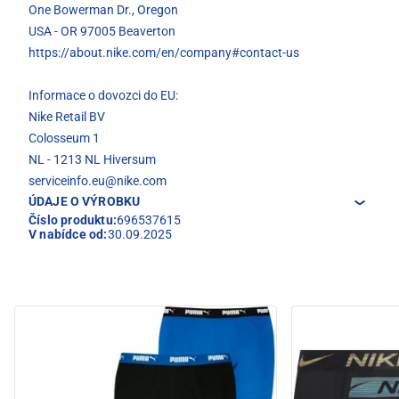
One Bowerman Dr., Oregon
USA - OR 97005 Beaverton
https://about.nike.com/en/company#contact-us
Informace o dovozci do EU:
Nike Retail BV
Colosseum 1
NL - 1213 NL Hiversum
serviceinfo.eu@nike.com
ÚDAJE O VÝROBKU
Číslo produktu:
696537615
V nabídce od:
30.09.2025