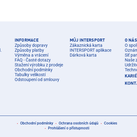
INFORMACE
MŮJ INTERSPORT
O NÁS
Způsoby dopravy
Zákaznická karta
O spol
d.
Způsoby platby
INTERSPORT aplikace
Oznáme
Výměna a vrácení
Dárková karta
Síť pa
FAQ - Časté dotazy
Naše 
Stažení výrobku z prodeje
Udržit
Obchodní podmínky
Techn
Tabulky velikostí
KARI
Odstoupení od smlouvy
KONT
Obchodní podmínky
Ochrana osobních údajů
Cookies
Prohlášení o přístupnosti