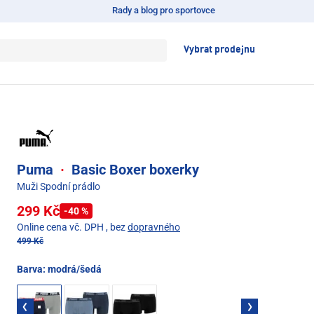
Rady a blog pro sportovce
Vybrat prodejnu
Puma
·
Basic Boxer boxerky
Muži Spodní prádlo
299 Kč
-40 %
Online cena vč. DPH
, bez
dopravného
499 Kč
Barva:
modrá/šedá