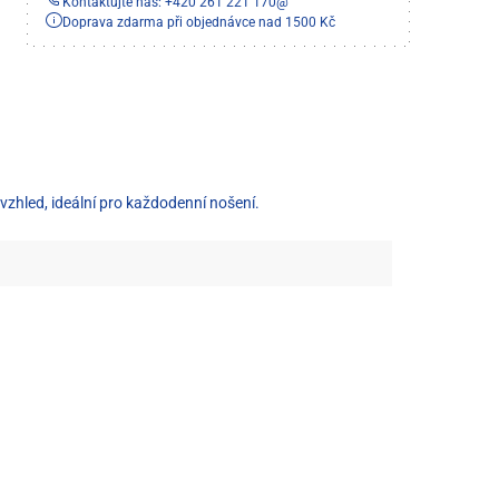
Kontaktujte nás: +420 261 221 170
@
Doprava zdarma při objednávce nad 1500 Kč
zhled, ideální pro každodenní nošení.