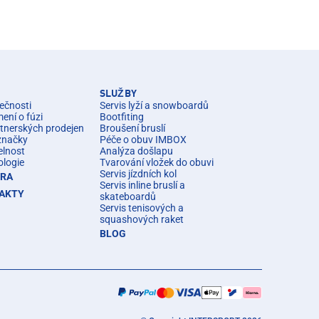
SLUŽBY
ečnosti
Servis lyží a snowboardů
ní o fúzi
Bootfiting
rtnerských prodejen
Broušení bruslí
značky
Péče o obuv IMBOX
elnost
Analýza došlapu
ologie
Tvarování vložek do obuvi
Servis jízdních kol
ÉRA
Servis inline bruslí a
AKTY
skateboardů
Servis tenisových a
squashových raket
BLOG