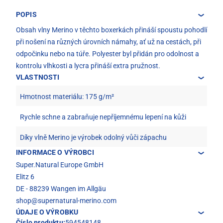
POPIS
Obsah vlny Merino v těchto boxerkách přináší spoustu pohodlí
při nošení na různých úrovních námahy, ať už na cestách, při
odpočinku nebo na túře. Polyester byl přidán pro odolnost a
kontrolu vlhkosti a lycra přináší extra pružnost.
VLASTNOSTI
Hmotnost materiálu: 175 g/m²
Rychle schne a zabraňuje nepříjemnému lepení na kůži
Díky vlně Merino je výrobek odolný vůči zápachu
INFORMACE O VÝROBCI
Super.Natural Europe GmbH
Elitz 6
DE - 88239 Wangen im Allgäu
shop@supernatural-merino.com
ÚDAJE O VÝROBKU
Číslo produktu:
594548148