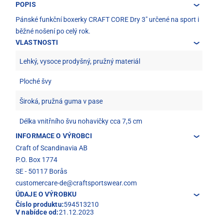
POPIS
Pánské funkční boxerky CRAFT CORE Dry 3" určené na sport i
běžné nošení po celý rok.
VLASTNOSTI
Lehký, vysoce prodyšný, pružný materiál
Ploché švy
Široká, pružná guma v pase
Délka vnitřního švu nohavičky cca 7,5 cm
INFORMACE O VÝROBCI
Craft of Scandinavia AB
P.O. Box 1774
SE - 50117 Borås
customercare-de@craftsportswear.com
ÚDAJE O VÝROBKU
Číslo produktu:
594513210
V nabídce od:
21.12.2023