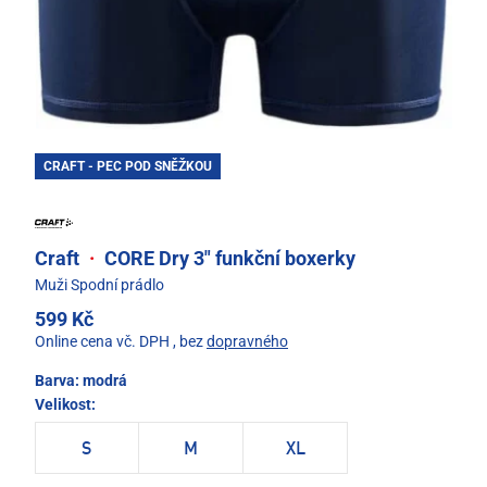
CRAFT - PEC POD SNĚŽKOU
Craft
·
CORE Dry 3" funkční boxerky
Muži Spodní prádlo
599 Kč
Online cena vč. DPH
, bez
dopravného
Barva:
modrá
Velikost:
S
M
XL