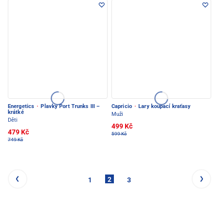
Energetics
·
Plavky Port Trunks III –
Capricio
·
Lary koupací kraťasy
krátké
Muži
Děti
499 Kč
479 Kč
599 Kč
749 Kč
2
1
3