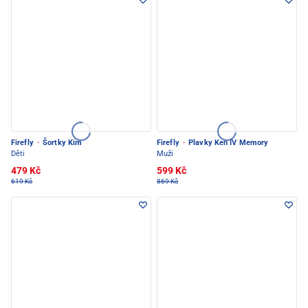
Firefly
·
Šortky Kim
Firefly
·
Plavky Ken IV Memory
Děti
Muži
479 Kč
599 Kč
619 Kč
869 Kč