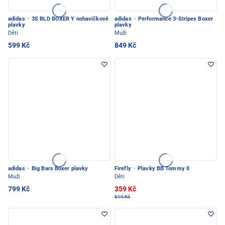
adidas
·
3S BLD BOXER Y nohavičkové
adidas
·
Performance 3-Stripes Boxer
plavky
plavky
Děti
Muži
599 Kč
849 Kč
adidas
·
Big Bars Boxer plavky
Firefly
·
Plavky BB Tommy II
Muži
Děti
799 Kč
359 Kč
619 Kč