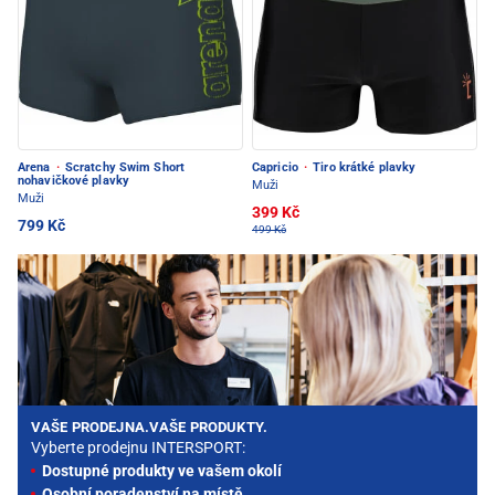
Arena
·
Scratchy Swim Short
Capricio
·
Tiro krátké plavky
nohavičkové plavky
Muži
Muži
399 Kč
799 Kč
499 Kč
VAŠE PRODEJNA.VAŠE PRODUKTY.
Vyberte prodejnu INTERSPORT:
Dostupné produkty ve vašem okolí
Osobní poradenství na místě