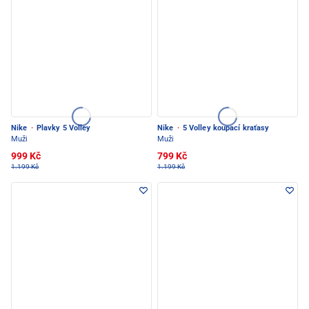
Nike
·
Plavky 5 Volley
Nike
·
5 Volley koupací kraťasy
Muži
Muži
999 Kč
799 Kč
1.199 Kč
1.199 Kč