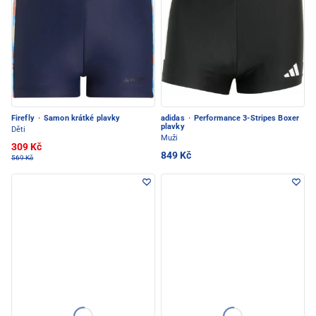
Firefly
·
Samon krátké plavky
adidas
·
Performance 3-Stripes Boxer
plavky
Děti
Muži
309 Kč
849 Kč
569 Kč