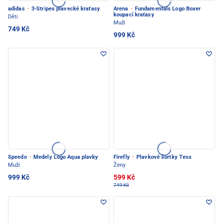
adidas
·
3-Stripes plavecké kraťasy
Arena
·
Fundamentals Logo Boxer
koupací kraťasy
Děti
Muži
749 Kč
999 Kč
Speedo
·
Medely Logo Aqua plavky
Firefly
·
Plavkové šortky Tess
Muži
Ženy
999 Kč
599 Kč
749 Kč