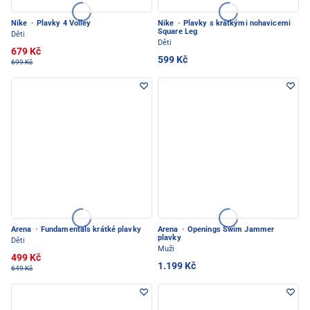
Nike
·
Plavky 4 Volley
Nike
·
Plavky s krátkými nohavicemi
Square Leg
Děti
Děti
679 Kč
599 Kč
699 Kč
Arena
·
Fundamentals krátké plavky
Arena
·
Openings Swim Jammer
plavky
Děti
Muži
499 Kč
1.199 Kč
649 Kč