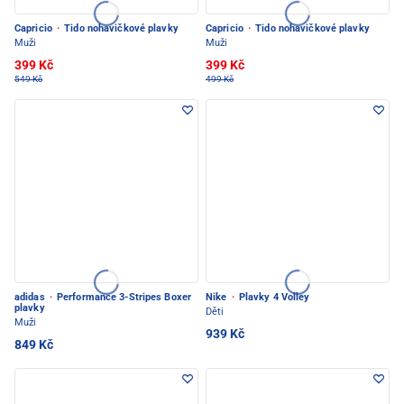
Capricio
·
Tido nohavičkové plavky
Capricio
·
Tido nohavičkové plavky
Muži
Muži
399 Kč
399 Kč
549 Kč
499 Kč
adidas
·
Performance 3-Stripes Boxer
Nike
·
Plavky 4 Volley
plavky
Děti
Muži
939 Kč
849 Kč