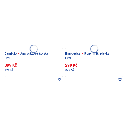
Capricio
·
Ana plážové šortky
Energetics
·
Rony III B, plavky
Děti
Děti
399 Kč
299 Kč
499 Kč
599 Kč