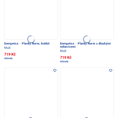
Energetics
·
Plavky Norm, krátké
Energetics
·
Plavky Norm s dlouhými
nohavicemi
Muži
Muži
719 Kč
719 Kč
999 Kč
999 Kč