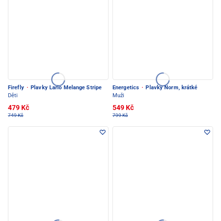
Firefly
·
Plavky Lario Melange Stripe
Energetics
·
Plavky Norm, krátké
Děti
Muži
479 Kč
549 Kč
749 Kč
799 Kč