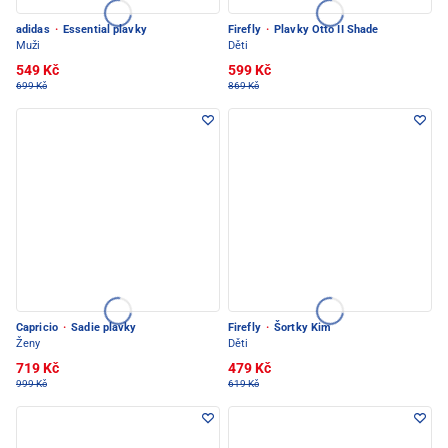
adidas
·
Essential plavky
Firefly
·
Plavky Otto II Shade
Muži
Děti
549 Kč
599 Kč
699 Kč
869 Kč
Capricio
·
Sadie plavky
Firefly
·
Šortky Kim
Ženy
Děti
719 Kč
479 Kč
999 Kč
619 Kč