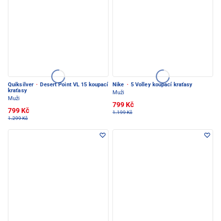
Quiksilver
·
Desert Point VL 15 koupací
Nike
·
5 Volley koupací kraťasy
kraťasy
Muži
Muži
799 Kč
799 Kč
1.199 Kč
1.299 Kč