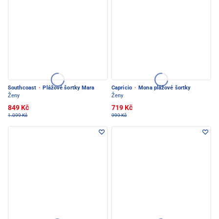
Southcoast
·
Plážové šortky Mara
Capricio
·
Mona plážové šortky
Ženy
Ženy
849 Kč
719 Kč
1.099 Kč
999 Kč