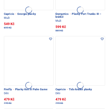
Capricio
·
Georgio plavky
Energetics
·
Plavky Port Trunks III –
krátké
Muži
Muži
549 Kč
599 Kč
699 Kč
869 Kč
Firefly
·
Plavky Ken III Palm Game
Capricio
·
Tido krátké plavky
Děti
Děti
479 Kč
479 Kč
749 Kč
749 Kč