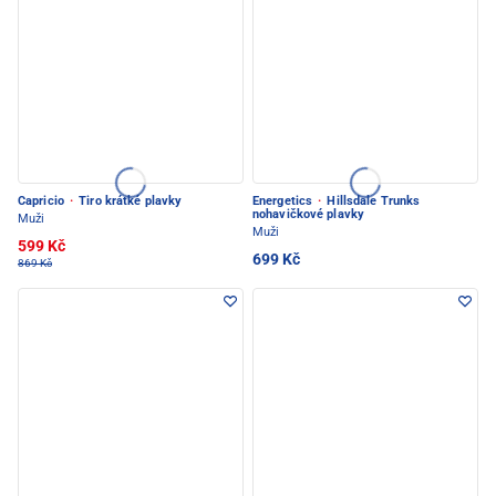
Capricio
·
Tiro krátké plavky
Energetics
·
Hillsdale Trunks
nohavičkové plavky
Muži
Muži
599 Kč
699 Kč
869 Kč