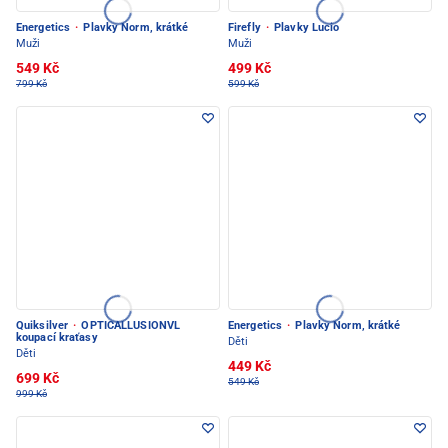
Energetics
·
Plavky Norm, krátké
Firefly
·
Plavky Lucio
Muži
Muži
549 Kč
499 Kč
799 Kč
599 Kč
Quiksilver
·
OPTICALLUSIONVL
Energetics
·
Plavky Norm, krátké
koupací kraťasy
Děti
Děti
449 Kč
699 Kč
549 Kč
999 Kč