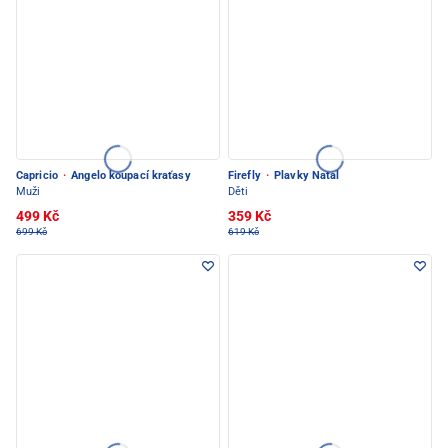
Capricio
·
Angelo koupací kraťasy
Firefly
·
Plavky Natal
Muži
Děti
499 Kč
359 Kč
699 Kč
619 Kč