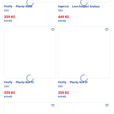
Firefly
·
Plavky Natal
Capricio
·
Leon koupací kraťasy
Děti
Děti
359 Kč
449 Kč
619 Kč
549 Kč
Firefly
·
Plavky Ken III
Firefly
·
Plavky Ken III
Děti
Děti
359 Kč
359 Kč
619 Kč
619 Kč