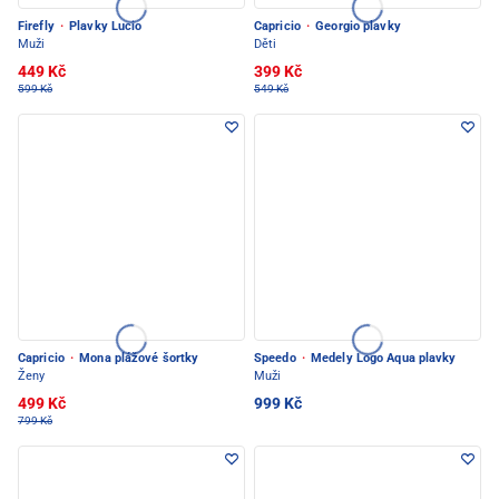
Firefly
·
Plavky Lucio
Capricio
·
Georgio plavky
Muži
Děti
449 Kč
399 Kč
599 Kč
549 Kč
Capricio
·
Mona plážové šortky
Speedo
·
Medely Logo Aqua plavky
Ženy
Muži
499 Kč
999 Kč
799 Kč