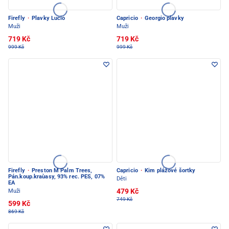
Firefly
·
Plavky Lucio
Capricio
·
Georgio plavky
Muži
Muži
719 Kč
719 Kč
999 Kč
999 Kč
Firefly
·
Preston M Palm Trees,
Capricio
·
Kim plážové šortky
Pán.koup.kraùasy, 93% rec. PES, 07%
Děti
EA
479 Kč
Muži
749 Kč
599 Kč
869 Kč