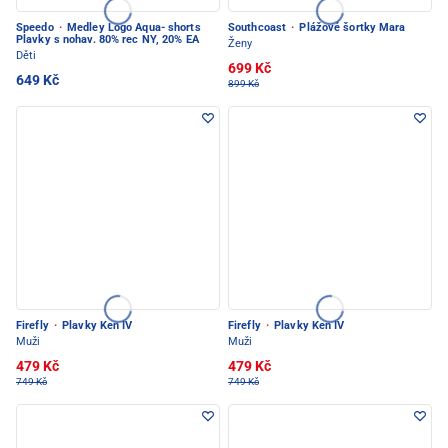
Speedo
·
Medley Logo Aqua- shorts
Southcoast
·
Plážové šortky Mara
Plavky s nohav. 80% rec NY, 20% EA
Ženy
Děti
699 Kč
649 Kč
899 Kč
Firefly
·
Plavky Ken IV
Firefly
·
Plavky Ken IV
Muži
Muži
479 Kč
479 Kč
749 Kč
749 Kč