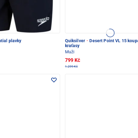
tial plavky
Quiksilver
·
Desert Point VL 15 koup
kraťasy
Muži
799 Kč
1.299 Kč