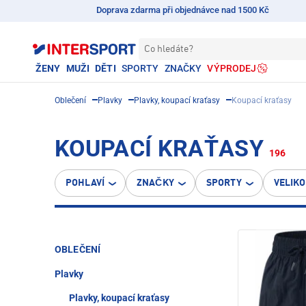
Doprava zdarma při objednávce nad 1500 Kč
Co hledáte?
ŽENY
MUŽI
DĚTI
SPORTY
ZNAČKY
VÝPRODEJ
Oblečení
Plavky
Plavky, koupací kraťasy
Koupací kraťasy
KOUPACÍ KRAŤASY
196
POHLAVÍ
ZNAČKY
SPORTY
VELIK
OBLEČENÍ
Plavky
Plavky, koupací kraťasy