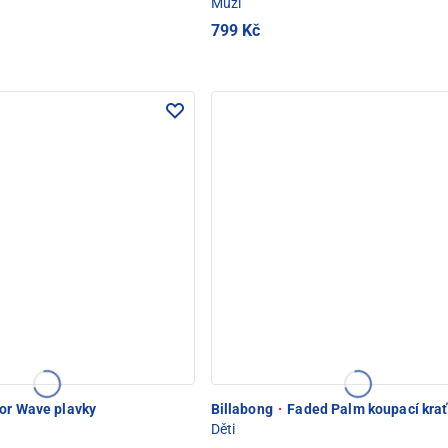
Muži
799 Kč
or Wave plavky
Billabong
·
Faded Palm koupací kra
Děti