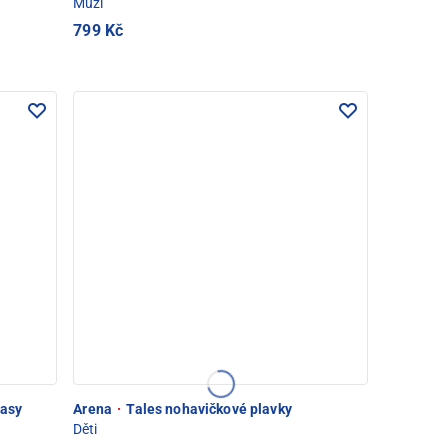
Muži
799 Kč
ťasy
Arena
·
Tales nohavičkové plavky
Děti