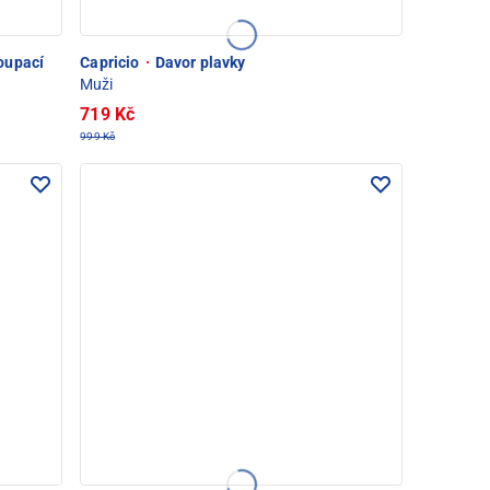
oupací
Capricio
·
Davor plavky
Muži
719 Kč
999 Kč