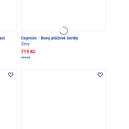
ací
Capricio
·
Bony plážové šortky
Ženy
719 Kč
999 Kč