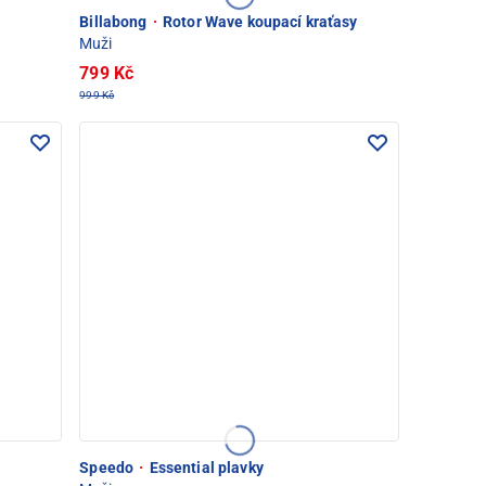
Billabong
·
Rotor Wave koupací kraťasy
Muži
799 Kč
999 Kč
Speedo
·
Essential plavky