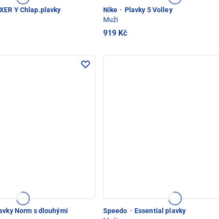
ER Y Chlap.plavky
Nike
·
Plavky 5 Volley
Muži
919 Kč
avky Norm s dlouhými
Speedo
·
Essential plavky