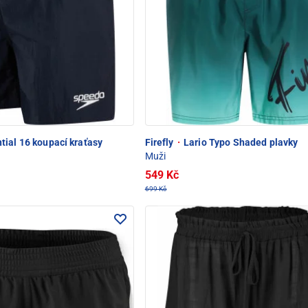
tial 16 koupací kraťasy
Firefly
·
Lario Typo Shaded plavky
Muži
549 Kč
699 Kč