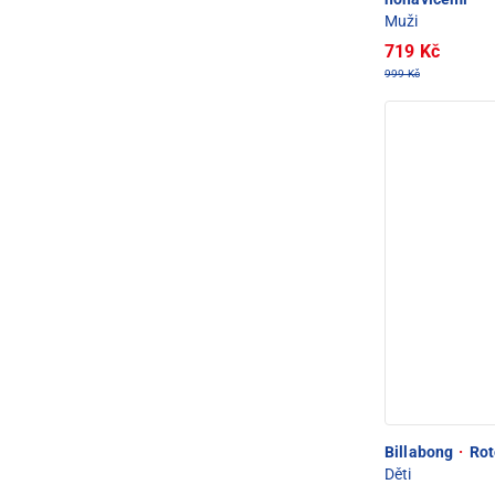
Muži
719 Kč
999 Kč
Billabong
·
Rot
Děti