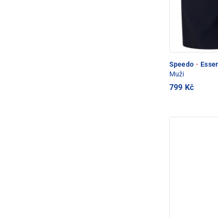
Speedo
·
Essen
Muži
799 Kč