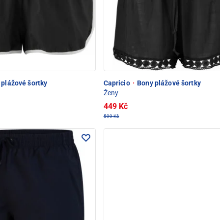
plážové šortky
Capricio
·
Bony plážové šortky
Ženy
449 Kč
599 Kč