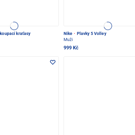
 koupací kraťasy
Nike
·
Plavky 5 Volley
Muži
999 Kč