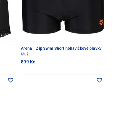
Arena
·
Zip Swim Short nohavičkové plavky
Muži
899 Kč