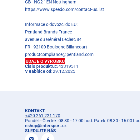
GB - NG2 1EN Nottingham
https://www.speedo.com/contact-us.list
Informace o dovozci do EU:
Pentland Brands France
avenue du Général Leclerc 84
FR - 92100 Boulogne Billancourt
productcompliance@pentland.com
ÚDAJE O VÝROBKU
Číslo produktu:
543319511
V nabídce od:
29.12.2025
KONTAKT
+420 261 221 170
Pondělí - Čtvrtek: 08:30 - 17:00 hod. Pátek: 08:30 - 16:00 ho
eshop
@
intersport.cz
SLEDUJTE NÁS