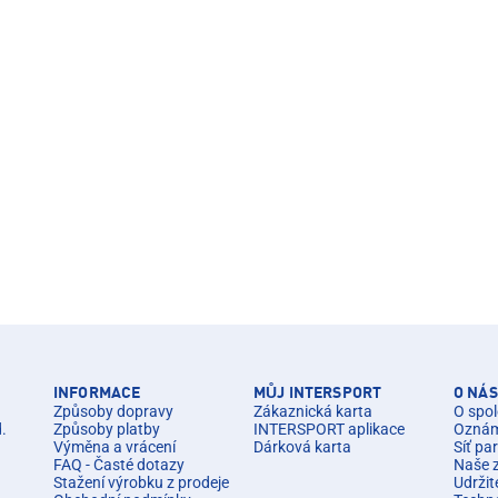
INFORMACE
MŮJ INTERSPORT
O NÁS
Způsoby dopravy
Zákaznická karta
O spol
d.
Způsoby platby
INTERSPORT aplikace
Oznáme
Výměna a vrácení
Dárková karta
Síť pa
FAQ - Časté dotazy
Naše 
Stažení výrobku z prodeje
Udržit