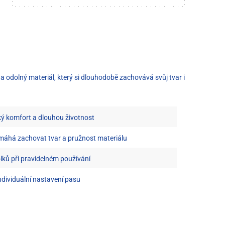
a odolný materiál, který si dlouhodobě zachovává svůj tvar i
ký komfort a dlouhou životnost
áhá zachovat tvar a pružnost materiálu
lků při pravidelném používání
ndividuální nastavení pasu