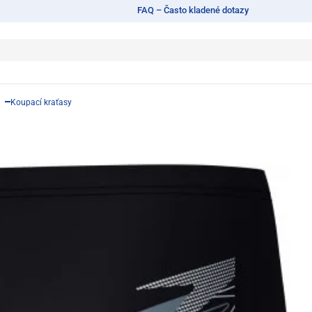
FAQ – Často kladené dotazy
Koupací kraťasy