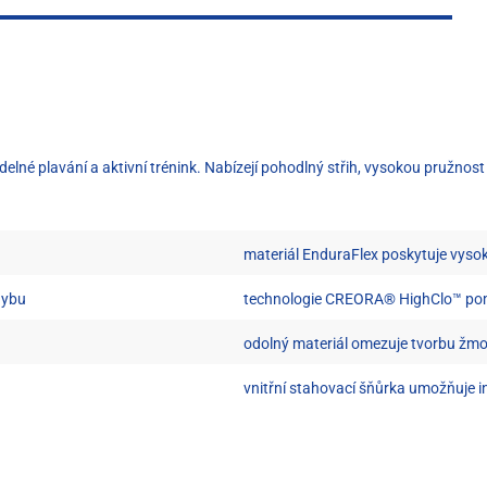
né plavání a aktivní trénink. Nabízejí pohodlný střih, vysokou pružnost 
materiál EnduraFlex poskytuje vyso
hybu
technologie CREORA® HighClo™ pom
odolný materiál omezuje tvorbu žmo
vnitřní stahovací šňůrka umožňuje i