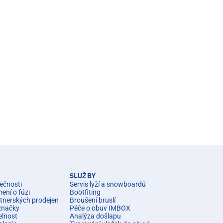
SLUŽBY
ečnosti
Servis lyží a snowboardů
ní o fúzi
Bootfiting
rtnerských prodejen
Broušení bruslí
značky
Péče o obuv IMBOX
elnost
Analýza došlapu