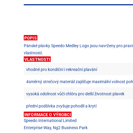
POPIS
Pánské plavky Speedo Medley Logo jsou navrženy pro pravidel
vlastnosti.
VLASTNOSTI
vhodné pro kondiční i rekreační plavání
4směrný strečový materiál zajišťuje maximální volnost po
vysoká odolnost vůči chlóru pro delší životnost plavek
přední podšívka zvyšuje pohodlí a krytí
INFORMACE O VÝROBCI
Speedo International Limited
Enterprise Way, Ng2 Business Park