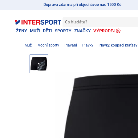
Doprava zdarma při objednávce nad 1500 Kč
Co hledáte?
ŽENY
MUŽI
DĚTI
SPORTY
ZNAČKY
VÝPRODEJ
Muži
Vodní sporty
Plavání
Plavky
Plavky, koupací kraťasy