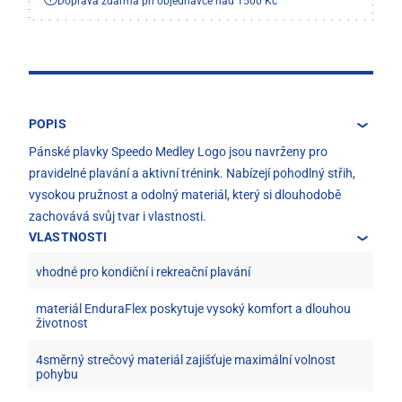
Doprava zdarma při objednávce nad 1500 Kč
POPIS
Pánské plavky Speedo Medley Logo jsou navrženy pro
pravidelné plavání a aktivní trénink. Nabízejí pohodlný střih,
vysokou pružnost a odolný materiál, který si dlouhodobě
zachovává svůj tvar i vlastnosti.
VLASTNOSTI
vhodné pro kondiční i rekreační plavání
materiál EnduraFlex poskytuje vysoký komfort a dlouhou
životnost
4směrný strečový materiál zajišťuje maximální volnost
pohybu