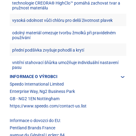
technologie CREORA® HighClo™ pomáhá zachovat tvar a
pružnost materiálu
vysoká odolnost vůči chlóru pro delší životnost plavek
odolný materiál omezuje tvorbu žmolků při pravidelném
používání
přední podšívka zvyšuje pohodlí a krytí
vnitřní stahovací šňůrka umožňuje individuální nastavení
pasu
INFORMACE O VÝROBCI
Speedo International Limited
Enterprise Way, Ng2 Business Park
GB - NG2 1EN Nottingham
https://www.speedo.com/contact-us.list
Informace o dovozci do EU:
Pentland Brands France
avenue du Général Leclerc 84