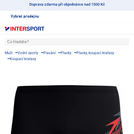
Doprava zdarma při objednávce nad 1500 Kč
Vybrat prodejnu
Co hledáte?
Muži
Vodní sporty
Plavání
Plavky
Plavky, koupací kraťasy
Koupací kraťasy