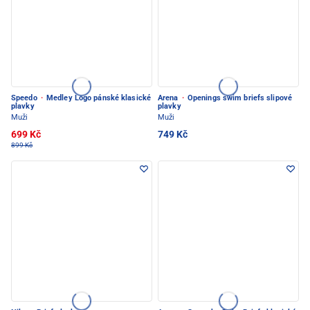
Speedo
·
Medley Logo pánské klasické
Arena
·
Openings swim briefs slipové
plavky
plavky
Muži
Muži
699 Kč
749 Kč
899 Kč