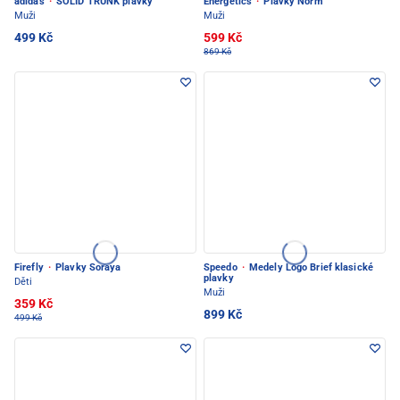
adidas
·
SOLID TRUNK plavky
Energetics
·
Plavky Norm
Muži
Muži
499 Kč
599 Kč
869 Kč
Firefly
·
Plavky Soraya
Speedo
·
Medely Logo Brief klasické
plavky
Děti
Muži
359 Kč
899 Kč
499 Kč