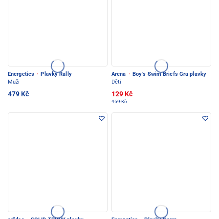
Energetics
·
Plavky Rally
Arena
·
Boy's Swim Briefs Gra plavky
Muži
Děti
479 Kč
129 Kč
459 Kč