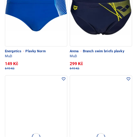
Energetics
·
Plavky Norm
Arena
·
Branch swim briefs plavky
Muži
Muži
149 Kč
299 Kč
649 Kč
649 Kč