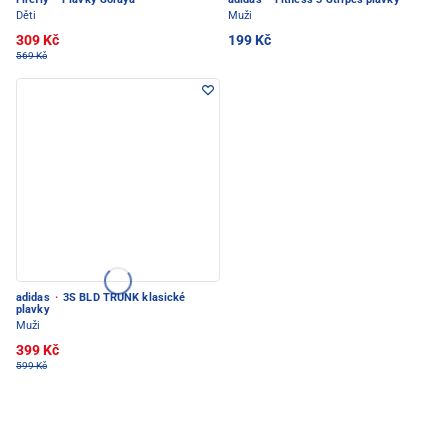
Děti
Muži
309 Kč
199 Kč
569 Kč
adidas
·
3S BLD TRUNK klasické
plavky
Muži
399 Kč
599 Kč