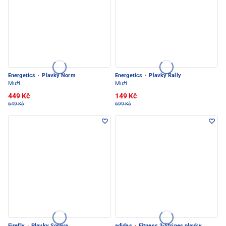
Energetics
·
Plavky Norm
Energetics
·
Plavky Rally
Muži
Muži
449 Kč
149 Kč
649 Kč
699 Kč
Firefly
·
Plavky Soraya
adidas
·
Fitness 3-Stripes plavky