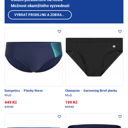
Možnost okamžitého vyzvednutí
VYBRAT PRODEJNU A ZOBRAZIT PRODUKTY
Energetics
·
Plavky Norm
Champion
·
Swimming Brief plavky
Muži
Muži
449 Kč
199 Kč
649 Kč
699 Kč