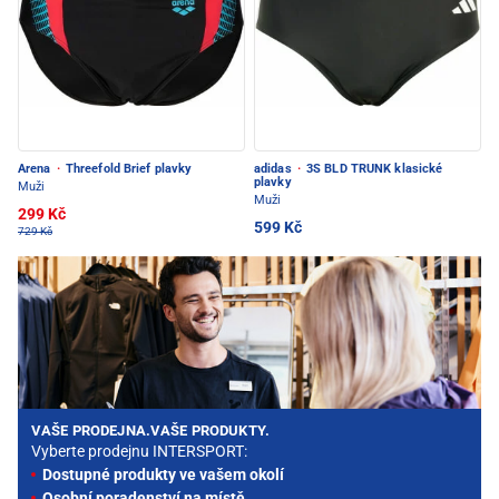
Arena
·
Threefold Brief plavky
adidas
·
3S BLD TRUNK klasické
plavky
Muži
Muži
299 Kč
599 Kč
729 Kč
VAŠE PRODEJNA.VAŠE PRODUKTY.
Vyberte prodejnu INTERSPORT:
Dostupné produkty ve vašem okolí
Osobní poradenství na místě