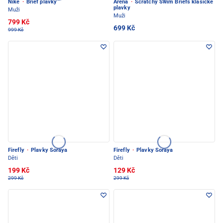
Nike
·
Brief plavky
Arena
·
Scratchy Swim Briefs klasické
plavky
Muži
Muži
799 Kč
699 Kč
999 Kč
Firefly
·
Plavky Soraya
Firefly
·
Plavky Soraya
Děti
Děti
199 Kč
129 Kč
299 Kč
299 Kč