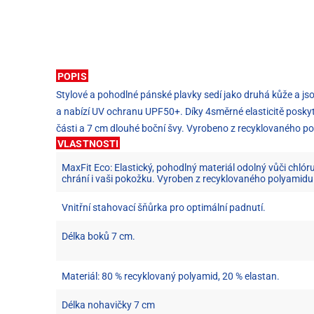
POPIS
Stylové a pohodlné pánské plavky sedí jako druhá kůže a jsou
a nabízí UV ochranu UPF50+. Díky 4směrné elasticitě poskyt
části a 7 cm dlouhé boční švy. Vyrobeno z recyklovaného p
VLASTNOSTI
MaxFit Eco: Elastický, pohodlný materiál odolný vůči chlór
chrání i vaši pokožku. Vyroben z recyklovaného polyamidu
Vnitřní stahovací šňůrka pro optimální padnutí.
Délka boků 7 cm.
Materiál: 80 % recyklovaný polyamid, 20 % elastan.
Délka nohavičky 7 cm