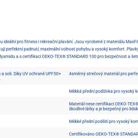
 ideální pro fitness i rekreační plavání. Jsou vyrobené z materiálu MaxFit 
ují perfektní padnutí, maximální volnost pohybu a vysoký komfort. Plavky
olyamidu a s certifikací OEKO-TEX® STANDARD 100 pro bezpečnost a šetr
u a soli. Díky UV ochraně UPF50+
4směrný strečový materiál pro perfe
.
Měkká přední podšívka pro vysoký k
Materiál nese certifikaci OEKO-TEX
škodlivé látky a je bezpečný pro lidsk
Měkké přední podšití pro vysoký ko
Certifikováno OEKO-TEX® STANDARD 1