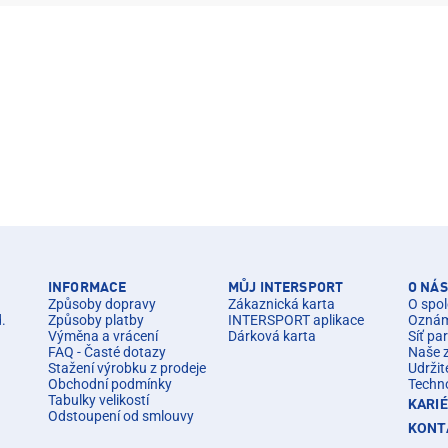
INFORMACE
MŮJ INTERSPORT
O NÁS
Způsoby dopravy
Zákaznická karta
O spol
d.
Způsoby platby
INTERSPORT aplikace
Oznáme
Výměna a vrácení
Dárková karta
Síť pa
FAQ - Časté dotazy
Naše 
Stažení výrobku z prodeje
Udržit
Obchodní podmínky
Techn
Tabulky velikostí
KARI
Odstoupení od smlouvy
KONT