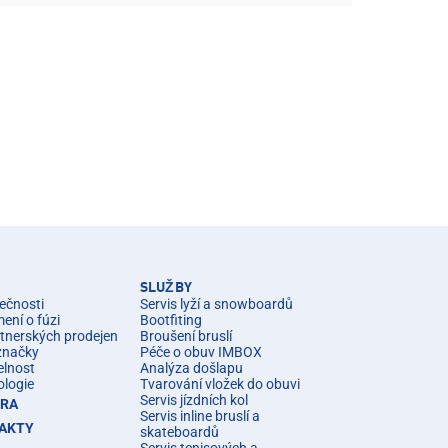
SLUŽBY
ečnosti
Servis lyží a snowboardů
ní o fúzi
Bootfiting
rtnerských prodejen
Broušení bruslí
značky
Péče o obuv IMBOX
elnost
Analýza došlapu
ologie
Tvarování vložek do obuvi
Servis jízdních kol
ÉRA
Servis inline bruslí a
AKTY
skateboardů
Servis tenisových a