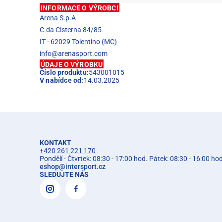
INFORMACE O VÝROBCI
Arena S.p.A
C.da Cisterna 84/85
IT - 62029 Tolentino (MC)
info@arenasport.com
ÚDAJE O VÝROBKU
Číslo produktu:
543001015
V nabídce od:
14.03.2025
KONTAKT
+420 261 221 170
Pondělí - Čtvrtek: 08:30 - 17:00 hod. Pátek: 08:30 - 16:00 ho
eshop
@
intersport.cz
SLEDUJTE NÁS