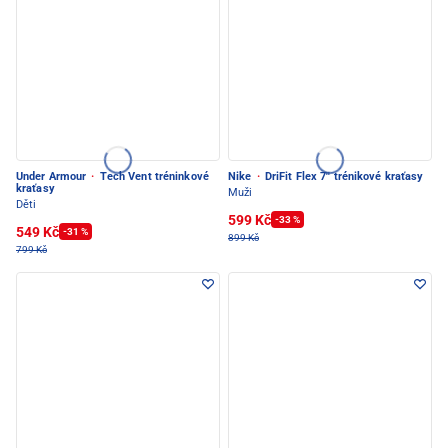
Under Armour
·
Tech Vent tréninkové
Nike
·
DriFit Flex 7'' trénikové kraťasy
kraťasy
Muži
Děti
599 Kč
-33 %
549 Kč
-31 %
899 Kč
799 Kč