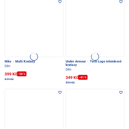
Nike
·
Multi Kraťasy
Under Armour
·
Tech Logo tréninkové
kraťasy
Děti
Děti
399 Kč
-38 %
349 Kč
-41 %
649 Kč
599 Kč