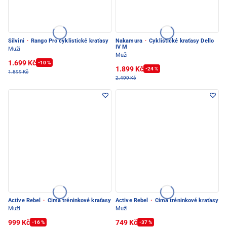
Silvini
·
Rango Pro cyklistické kraťasy
Nakamura
·
Cyklistické kraťasy Dello
IV M
Muži
Muži
1.699 Kč
-10 %
1.899 Kč
-24 %
1.899 Kč
2.499 Kč
Active Rebel
·
Cima tréninkové kraťasy
Active Rebel
·
Cima tréninkové kraťasy
Muži
Muži
999 Kč
749 Kč
-16 %
-37 %