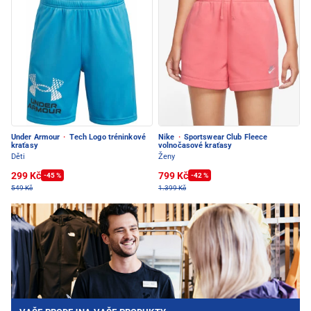
Under Armour
·
Tech Logo tréninkové
Nike
·
Sportswear Club Fleece
kraťasy
volnočasové kraťasy
Děti
Ženy
299 Kč
799 Kč
-45 %
-42 %
549 Kč
1.399 Kč