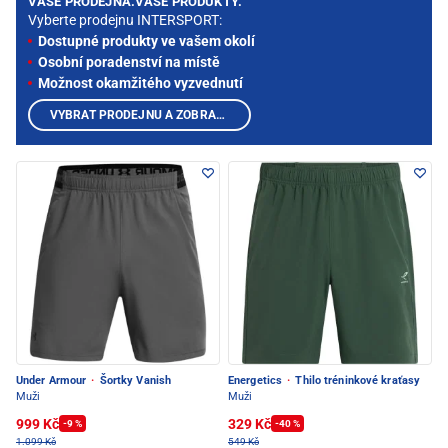
VAŠE PRODEJNA.VAŠE PRODUKTY.
Vyberte prodejnu INTERSPORT:
Dostupné produkty ve vašem okolí
Osobní poradenství na místě
Možnost okamžitého vyzvednutí
VYBRAT PRODEJNU A ZOBRAZIT PRODUKTY
Under Armour
·
Šortky Vanish
Energetics
·
Thilo tréninkové kraťasy
Muži
Muži
999 Kč
329 Kč
-9 %
-40 %
1.099 Kč
549 Kč