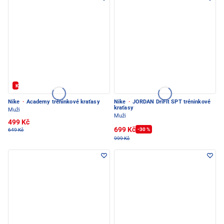
Kód: FOTBAL20
Nike
·
Academy tréninkové kraťasy
Nike
·
JORDAN DriFit SPT tréninkové
kraťasy
Muži
Muži
499 Kč
699 Kč
-30 %
649 Kč
999 Kč