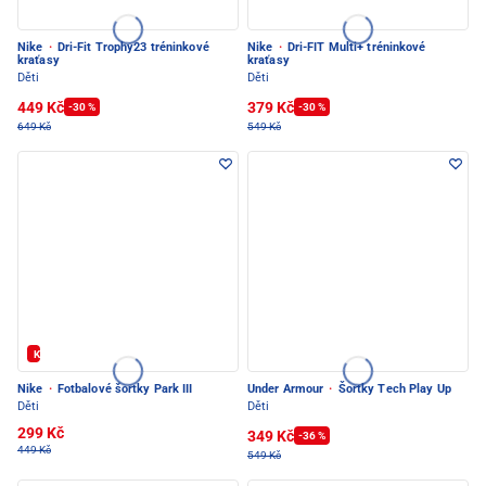
Nike
·
Dri-Fit Trophy23 tréninkové
Nike
·
Dri-FIT Multi+ tréninkové
kraťasy
kraťasy
Děti
Děti
449 Kč
379 Kč
-30 %
-30 %
649 Kč
549 Kč
Kód: FOTBAL20
Nike
·
Fotbalové šortky Park III
Under Armour
·
Šortky Tech Play Up
Děti
Děti
299 Kč
349 Kč
-36 %
449 Kč
549 Kč