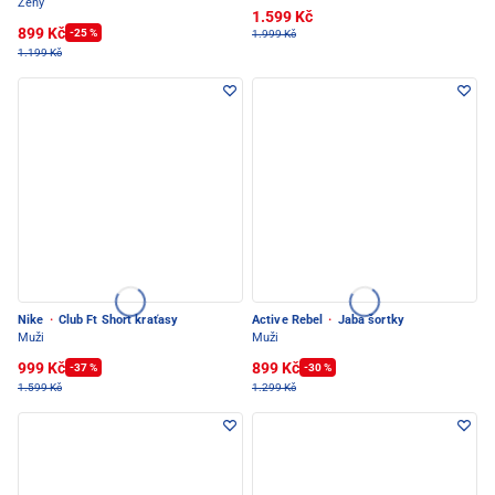
Ženy
1.599 Kč
899 Kč
-25 %
1.999 Kč
1.199 Kč
Nike
·
Club Ft Short kraťasy
Active Rebel
·
Jaba šortky
Muži
Muži
999 Kč
899 Kč
-37 %
-30 %
1.599 Kč
1.299 Kč