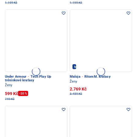
1.199 Kč
1.199 Kč
Maloja - PEC POD SNĚŽKOU
Under Armour
·
Tech Play Up
Maloja
·
RitomM. kraťasy
tréninkové kraťasy
Ženy
Ženy
2.769 Kč
599 Kč
-20 %
3.459 Kč
749 Kč