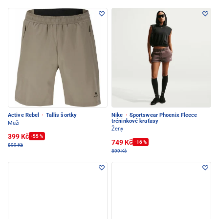
Active Rebel
·
Tallis šortky
Nike
·
Sportswear Phoenix Fleece
tréninkové kraťasy
Muži
Ženy
399 Kč
-55 %
749 Kč
-16 %
899 Kč
899 Kč