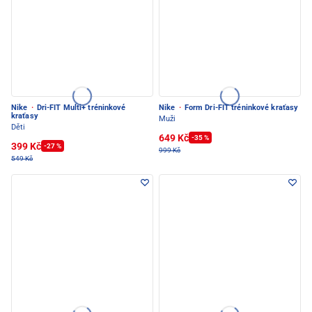
Nike
·
Dri-FIT Multi+ tréninkové
Nike
·
Form Dri-FIT tréninkové kraťasy
kraťasy
Muži
Děti
649 Kč
-35 %
399 Kč
-27 %
999 Kč
549 Kč