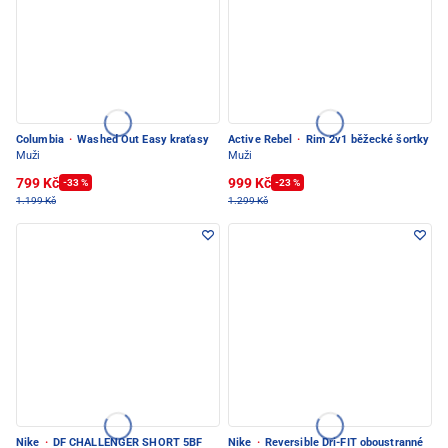
Columbia
·
Washed Out Easy kraťasy
Active Rebel
·
Rim 2v1 běžecké šortky
Muži
Muži
799 Kč
999 Kč
-33 %
-23 %
1.199 Kč
1.299 Kč
Nike
·
DF CHALLENGER SHORT 5BF
Nike
·
Reversible Dri-FIT oboustranné