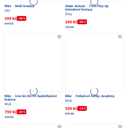
Nike
·
Multi kraťasy
Under Armour
·
Tech Play Up
tréninkové kraťasy
Děti
Ženy
399 Kč
-38 %
349 Kč
-56 %
649 Kč
799 Kč
Nike
·
Icon 6in Dri-Fit basketbalové
Nike
·
Fotbalové šortky Academy
kraťasy
Muži
Muži
599 Kč
-14 %
799 Kč
-20 %
699 Kč
999 Kč