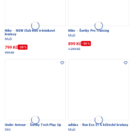
Nike
·
NSW Club Knit tréninkové
Nike
·
Šortky Pro Training
kraťasy
Muži
Muži
899 Kč
-30 %
799 Kč
-20 %
1.299 Kč
999 Kč
Under Armour
·
Šortky Tech Play Up
adidas
·
Run Ess 21 S běžecké kraťasy
Děti
Muži