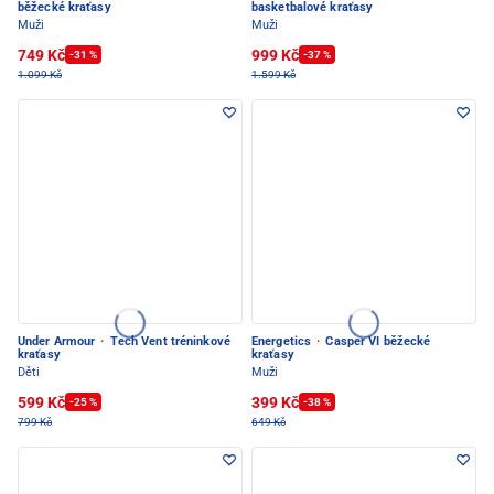
běžecké kraťasy
basketbalové kraťasy
Muži
Muži
749 Kč
999 Kč
-31 %
-37 %
1.099 Kč
1.599 Kč
Under Armour
·
Tech Vent tréninkové
Energetics
·
Casper VI běžecké
kraťasy
kraťasy
Děti
Muži
599 Kč
399 Kč
-25 %
-38 %
799 Kč
649 Kč