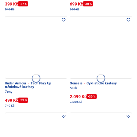
399 Kč
699 Kč
-27 %
-30 %
549 Kč
999 Kč
Under Armour
·
Tech Play Up
Genesis
·
Cyklistické kraťasy
tréninkové kraťasy
Muži
Ženy
2.099 Kč
-30 %
499 Kč
-33 %
2.999 Kč
749 Kč