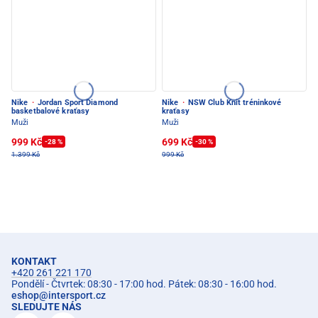
Nike
·
Jordan Sport Diamond
Nike
·
NSW Club Knit tréninkové
basketbalové kraťasy
kraťasy
Muži
Muži
999 Kč
699 Kč
-28 %
-30 %
1.399 Kč
999 Kč
KONTAKT
+420 261 221 170
Pondělí - Čtvrtek: 08:30 - 17:00 hod. Pátek: 08:30 - 16:00 hod.
eshop
@
intersport.cz
SLEDUJTE NÁS