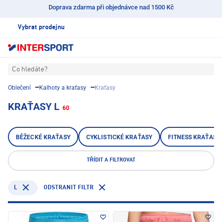
Doprava zdarma při objednávce nad 1500 Kč
Vybrat prodejnu
Co hledáte?
Oblečení
Kalhoty a kraťasy
Kraťasy
KRAŤASY L
60
BĚŽECKÉ KRAŤASY
CYKLISTICKÉ KRAŤASY
FITNESS KRAŤASY
TŘÍDIT A FILTROVAT
L
ODSTRANIT FILTR