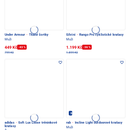
Under Armour
·
Tkané šortky
Silvini
·
Rango Pro cyklistické kraťasy
Muži
Muži
449 Kč
1.199 Kč
-43 %
-36 %
799 Kč
1.899 Kč
Rab - PEC POD SNĚŽKOU
adidas
·
Soft Lux Loose tréninkové
rab
·
Incline Light outdoorové kraťasy
kraťasy
Muži