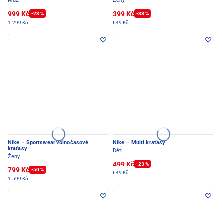
Muži
Ženy
999 Kč
399 Kč
-23 %
-38 %
1.299 Kč
649 Kč
Nike
·
Sportswear volnočasové
Nike
·
Multi kraťasy
kraťasy
Děti
Ženy
499 Kč
-23 %
799 Kč
-50 %
649 Kč
1.599 Kč