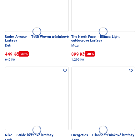
Under Armour
·
Tech Woven tréninkové
The North Face
·
Blanca Light
kraťasy
outdoorové kraťasy
Děti
Muži
449 Kč
899 Kč
-30 %
-30 %
649 Kč
1.299 Kč
Nike
·
Stride běžecké kraťasy
Energetics
·
Olanna tréninkové kraťasy