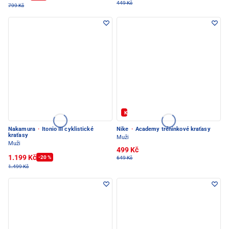
449 Kč
799 Kč
Kód: FOTBAL20
Nakamura
·
Itonio III cyklistické
Nike
·
Academy tréninkové kraťasy
kraťasy
Muži
Muži
499 Kč
1.199 Kč
-20 %
649 Kč
1.499 Kč