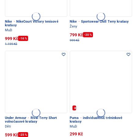
Nike
·
NikeCourt Victory tenisové
Nike
·
Sportswear Chill Terry kraťasy
kraťasy
Ženy
Muži
799 Kč
-20 %
999 Kč
-16 %
999 Kč
1.199 Kč
Kód: FOTBAL20
Under Armour
·
Rival Terry Short
Puma
·
individualRISE tréninkové
volnočasové kraťasy
kraťasy
Děti
Muži
299 Kč
599 Kč
-25 %