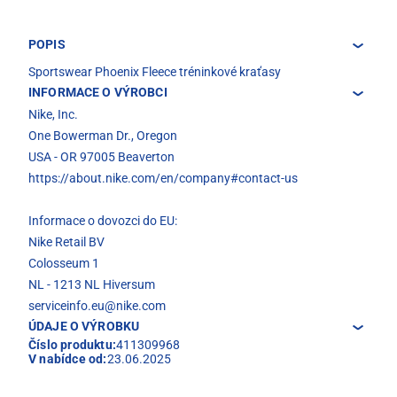
POPIS
Sportswear Phoenix Fleece tréninkové kraťasy
INFORMACE O VÝROBCI
Nike, Inc.
One Bowerman Dr., Oregon
USA - OR 97005 Beaverton
https://about.nike.com/en/company#contact-us
Informace o dovozci do EU:
Nike Retail BV
Colosseum 1
NL - 1213 NL Hiversum
serviceinfo.eu@nike.com
ÚDAJE O VÝROBKU
Číslo produktu:
411309968
V nabídce od:
23.06.2025