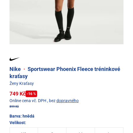
Nike
·
Sportswear Phoenix Fleece tréninkové
kraťasy
Ženy Kraťasy
749 Kč
-16 %
Online cena vč. DPH
, bez
dopravného
899 Kč
Barva:
hnědá
Velikost: