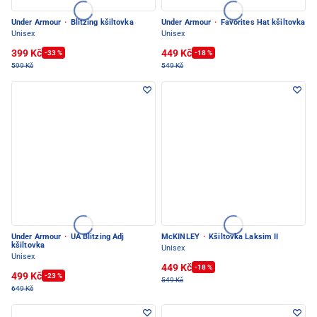
Under Armour
·
Blitzing kšiltovka
Under Armour
·
Favorites Hat kšiltovka
Unisex
Unisex
399 Kč
449 Kč
-33 %
-18 %
599 Kč
549 Kč
Under Armour
·
UA Blitzing Adj
McKINLEY
·
Kšiltovka Laksim II
kšiltovka
Unisex
Unisex
449 Kč
-18 %
499 Kč
-23 %
549 Kč
649 Kč