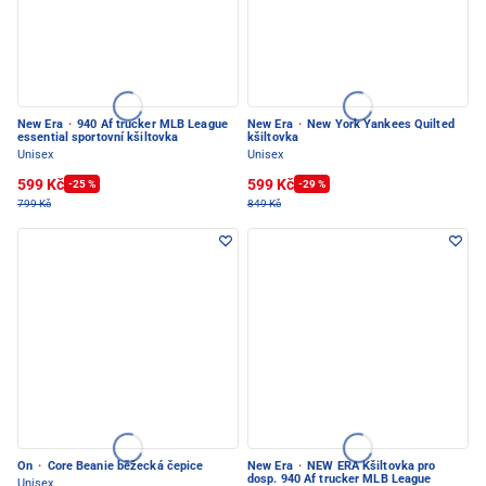
New Era
·
940 Af trucker MLB League
New Era
·
New York Yankees Quilted
essential sportovní kšiltovka
kšiltovka
Unisex
Unisex
599 Kč
599 Kč
-25 %
-29 %
799 Kč
849 Kč
On
·
Core Beanie běžecká čepice
New Era
·
NEW ERA Kšiltovka pro
dosp. 940 Af trucker MLB League
Unisex