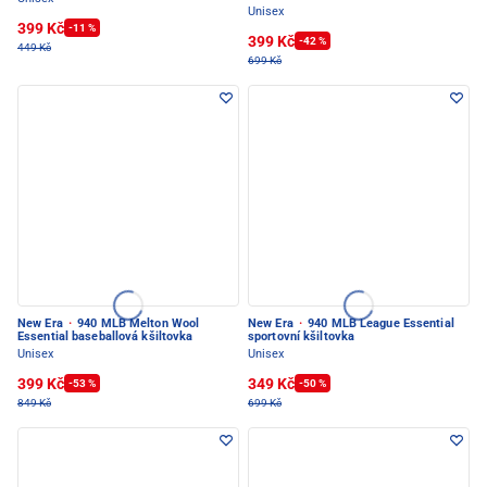
Unisex
399 Kč
-11 %
399 Kč
-42 %
449 Kč
699 Kč
New Era
·
940 MLB Melton Wool
New Era
·
940 MLB League Essential
Essential baseballová kšiltovka
sportovní kšiltovka
Unisex
Unisex
399 Kč
349 Kč
-53 %
-50 %
849 Kč
699 Kč