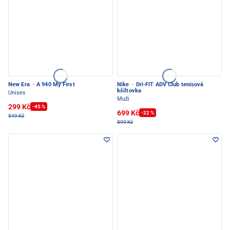
New Era
·
A 940 My First
Nike
·
Dri-FIT ADV Club tenisová
kšiltovka
Unisex
Muži
299 Kč
-45 %
699 Kč
-22 %
549 Kč
899 Kč