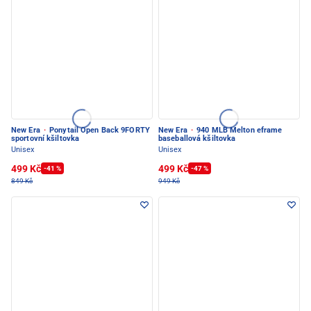
New Era
·
Ponytail Open Back 9FORTY
New Era
·
940 MLB Melton eframe
sportovní kšiltovka
baseballová kšiltovka
Unisex
Unisex
499 Kč
499 Kč
-41 %
-47 %
849 Kč
949 Kč