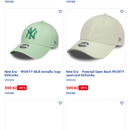
799 Kč
749 Kč
New Era
·
9FORTY MLB metallic logo
New Era
·
Ponytail Open Back 9FORTY
kšiltovka
sportovní kšiltovka
Unisex
Unisex
599 Kč
599 Kč
-20 %
-29 %
749 Kč
849 Kč