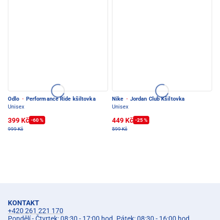
Odlo
·
Performance Ride kšiltovka
Nike
·
Jordan Club Kšiltovka
Unisex
Unisex
399 Kč
449 Kč
-60 %
-25 %
999 Kč
599 Kč
KONTAKT
+420 261 221 170
Pondělí - Čtvrtek: 08:30 - 17:00 hod. Pátek: 08:30 - 16:00 hod.