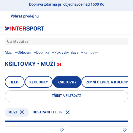
Doprava zdarma při objednávce nad 1500 Kč
Vybrat prodejnu
Co hledáte?
Muži
Oblečení
Doplňky
Pokrývky hlavy
Kšiltovky
KŠILTOVKY • MUŽI
34
HLEDÍ
KLOBOUKY
KŠILTOVKY
ZIMNÍ ČEPICE A KULICHY
TŘÍDIT A FILTROVAT
ODSTRANIT FILTR
MUŽI