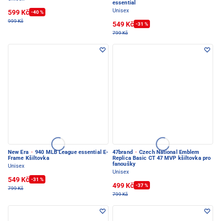
essential
Unisex
599 Kč
-40 %
999 Kč
549 Kč
-31 %
799 Kč
New Era
·
940 MLB League essential E-
47brand
·
Czech National Emblem
Frame Kšiltovka
Replica Basic CT 47 MVP kšiltovka pro
fanoušky
Unisex
Unisex
549 Kč
-31 %
499 Kč
-37 %
799 Kč
799 Kč