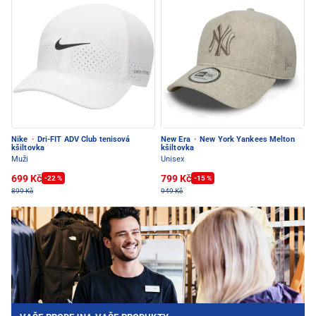
Nike
·
Dri-FIT ADV Club tenisová
New Era
·
New York Yankees Melton
kšiltovka
kšiltovka
Muži
Unisex
699 Kč
799 Kč
-22 %
-15 %
899 Kč
949 Kč