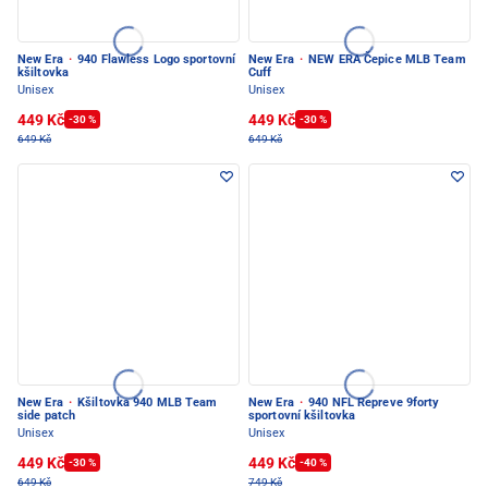
New Era
·
940 Flawless Logo sportovní
New Era
·
NEW ERA Čepice MLB Team
kšiltovka
Cuff
Unisex
Unisex
449 Kč
449 Kč
-30 %
-30 %
649 Kč
649 Kč
New Era
·
Kšiltovka 940 MLB Team
New Era
·
940 NFL Repreve 9forty
side patch
sportovní kšiltovka
Unisex
Unisex
449 Kč
449 Kč
-30 %
-40 %
649 Kč
749 Kč