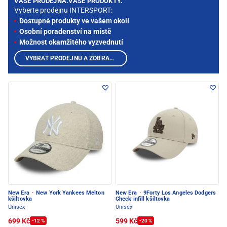
VAŠE PRODEJNA.VAŠE PRODUKTY.
Vyberte prodejnu INTERSPORT:
Dostupné produkty ve vašem okolí
Osobní poradenství na místě
Možnost okamžitého vyzvednutí
VYBRAT PRODEJNU A ZOBRAZIT PRODUKTY
New Era
·
New York Yankees Melton
New Era
·
9Forty Los Angeles Dodgers
kšiltovka
Check infill kšiltovka
Unisex
Unisex
699 Kč
599 Kč
-12 %
-20 %