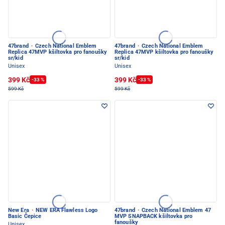
47brand
·
Czech National Emblem
47brand
·
Czech National Emblem
Replica 47MVP kšiltovka pro fanoušky
Replica 47MVP kšiltovka pro fanoušky
sr/kid
sr/kid
Unisex
Unisex
399 Kč
399 Kč
-33 %
-33 %
599 Kč
599 Kč
New Era
·
NEW ERA Flawless Logo
47brand
·
Czech National Emblem 47
Basic Čepice
MVP SNAPBACK kšiltovka pro
fanoušky
Unisex