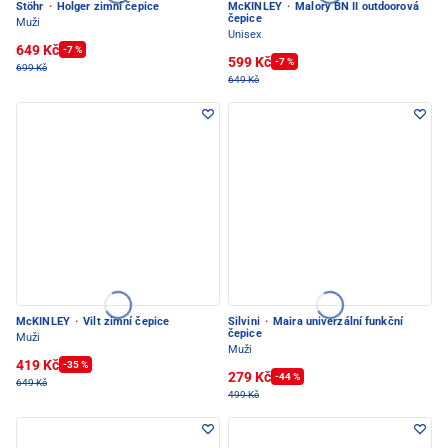
Stöhr
·
Holger zimní čepice
McKINLEY
·
Malory BN II outdoorová
čepice
Muži
Unisex
649 Kč
-7 %
599 Kč
-7 %
699 Kč
649 Kč
McKINLEY
·
Vilt zimní čepice
Silvini
·
Maira univerzální funkční
čepice
Muži
Muži
419 Kč
-35 %
279 Kč
-44 %
649 Kč
499 Kč