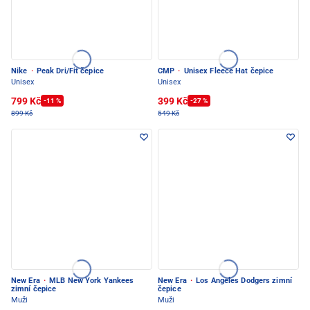
Nike
·
Peak Dri/Fit čepice
CMP
·
Unisex Fleece Hat čepice
Unisex
Unisex
799 Kč
399 Kč
-11 %
-27 %
899 Kč
549 Kč
New Era
·
MLB New York Yankees
New Era
·
Los Angeles Dodgers zimní
zimní čepice
čepice
Muži
Muži