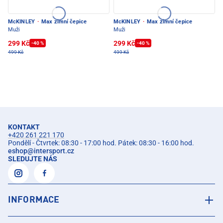
McKINLEY
·
Max zimní čepice
McKINLEY
·
Max zimní čepice
Muži
Muži
299 Kč
299 Kč
-40 %
-40 %
499 Kč
499 Kč
KONTAKT
+420 261 221 170
Pondělí - Čtvrtek: 08:30 - 17:00 hod. Pátek: 08:30 - 16:00 hod.
eshop
@
intersport.cz
SLEDUJTE NÁS
INFORMACE