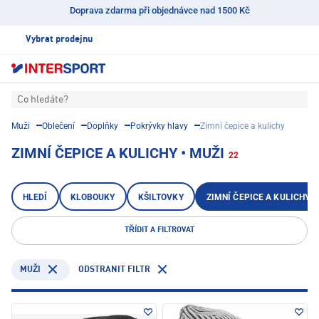
Doprava zdarma při objednávce nad 1500 Kč
Vybrat prodejnu
Co hledáte?
Muži
Oblečení
Doplňky
Pokrývky hlavy
Zimní čepice a kulichy
ZIMNÍ ČEPICE A KULICHY • MUŽI
22
HLEDÍ
KLOBOUKY
KŠILTOVKY
ZIMNÍ ČEPICE A KULICHY
TŘÍDIT A FILTROVAT
ODSTRANIT FILTR
MUŽI