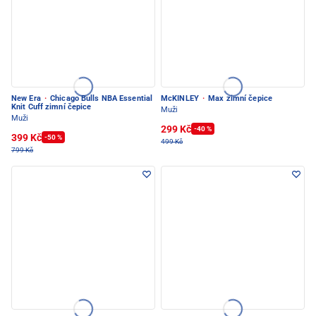
New Era
·
Chicago Bulls NBA Essential
McKINLEY
·
Max zimní čepice
Knit Cuff zimní čepice
Muži
Muži
299 Kč
-40 %
399 Kč
-50 %
499 Kč
799 Kč