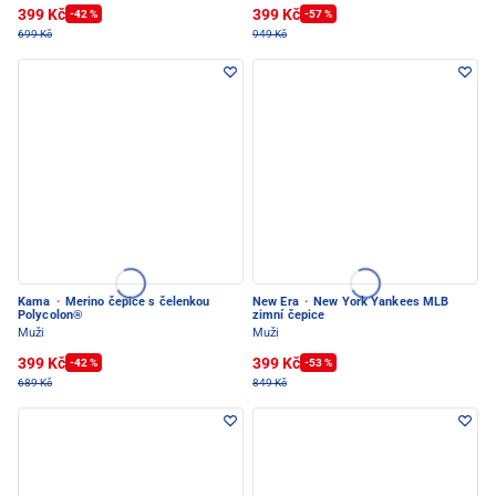
399 Kč
399 Kč
-42 %
-57 %
699 Kč
949 Kč
Kama
·
Merino čepice s čelenkou
New Era
·
New York Yankees MLB
Polycolon®
zimní čepice
Muži
Muži
399 Kč
399 Kč
-42 %
-53 %
689 Kč
849 Kč