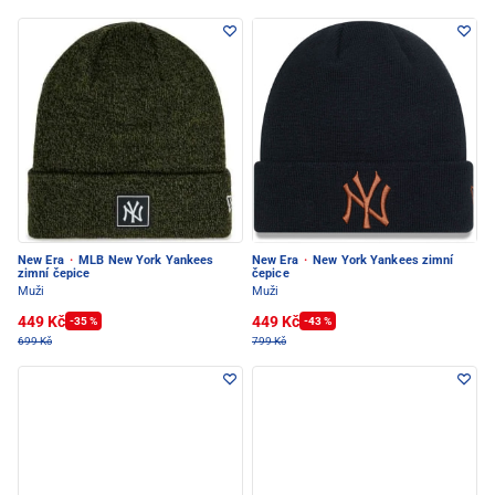
New Era
·
MLB New York Yankees
New Era
·
New York Yankees zimní
zimní čepice
čepice
Muži
Muži
449 Kč
449 Kč
-35 %
-43 %
699 Kč
799 Kč