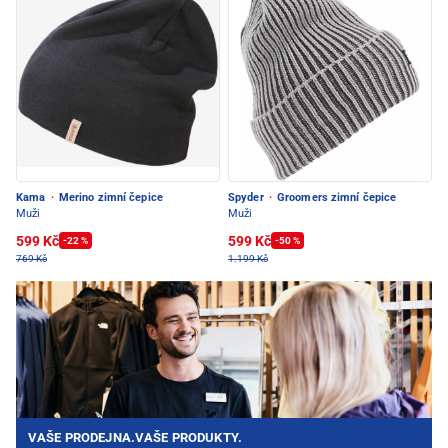
Kama
·
Merino zimní čepice
Spyder
·
Groomers zimní čepice
Muži
Muži
599 Kč
599 Kč
-22 %
-50 %
769 Kč
1.199 Kč
VAŠE PRODEJNA.VAŠE PRODUKTY.