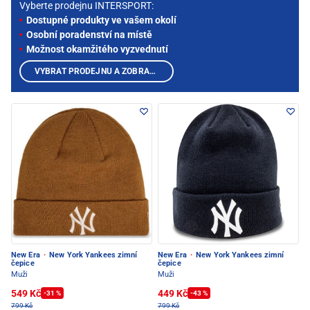
Vyberte prodejnu INTERSPORT:
Dostupné produkty ve vašem okolí
Osobní poradenství na místě
Možnost okamžitého vyzvednutí
VYBRAT PRODEJNU A ZOBRAZIT PRODUKTY
New Era
·
New York Yankees zimní
New Era
·
New York Yankees zimní
čepice
čepice
Muži
Muži
549 Kč
449 Kč
-31 %
-43 %
799 Kč
799 Kč