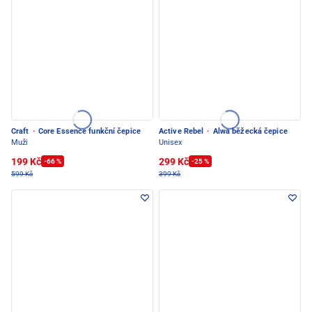
Craft
·
Core Essence funkční čepice
Active Rebel
·
Alwa běžecká čepice
Muži
Unisex
199 Kč
299 Kč
-66 %
-25 %
599 Kč
399 Kč