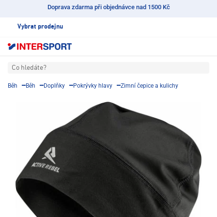
Doprava zdarma při objednávce nad 1500 Kč
Vybrat prodejnu
Co hledáte?
Běh
Běh
Doplňky
Pokrývky hlavy
Zimní čepice a kulichy