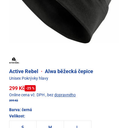
Active Rebel
·
Alwa běžecká čepice
Unisex Pokrývky hlavy
299 Kč
-25 %
Online cena vč. DPH
, bez
dopravného
399 Kč
Barva:
černá
Velikost: