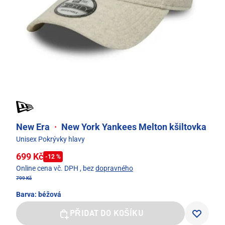
New Era
·
New York Yankees Melton kšiltovka
Unisex Pokrývky hlavy
699 Kč
-12 %
Online cena vč. DPH
, bez
dopravného
799 Kč
Barva:
béžová
PŘIDAT DO KOŠÍKU