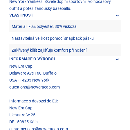
New York Yankees. Skvěle doplní sportovní i volnočasový
outfit a potěší fanoušky baseballu.
VLASTNOSTI
Materiál: 70% polyester, 30% viskóza
Nastavitelná velikost pomocí snapback pásku
Zakřivený kšilt zajišťuje komfort při nošení
INFORMACE O VÝROBCI
New Era Cap
Delaware Ave 160, Buffalo
USA - 14203 New York
questions@neweracap.com
Informace o dovozci do EU:
New Era Cap
Lichtstraße 25
DE - 50825 Köln
customer.care@neweracap.com